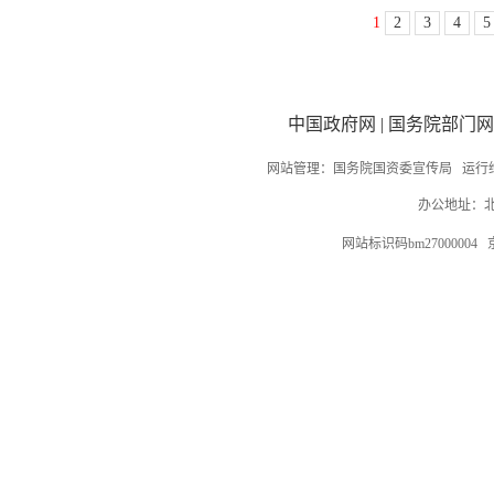
1
2
3
4
5