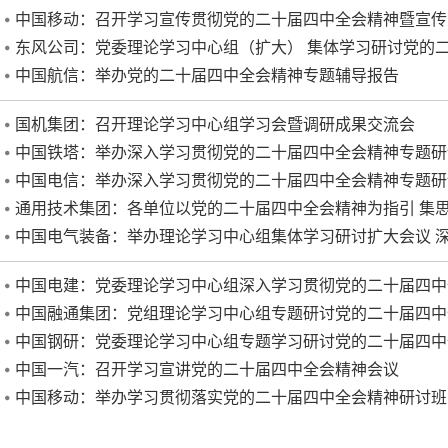
中国移动：召开学习宣传贯彻党的二十届四中全会精神暨宣传
东风公司：党委理论学习中心组（扩大） 集体学习研讨党的
中国航信：举办党的二十届四中全会精神专题辅导报告
国机集团：召开理论学习中心组学习会暨调研成果交流会
中国铁塔：举办深入学习贯彻党的二十届四中全会精神专题研
中国电信：举办深入学习贯彻党的二十届四中全会精神专题研
通用技术集团：各单位以党的二十届四中全会精神为指引 集
中国电气装备：举办理论学习中心组集体学习研讨扩大会议 
中国电建：党委理论学习中心组深入学习贯彻党的二十届四中
中国融通集团：党组理论学习中心组专题研讨党的二十届四中
中国钢研：党委理论学习中心组专题学习研讨党的二十届四中
中国一汽：召开学习宣讲党的二十届四中全会精神会议
中国移动：举办学习贯彻落实党的二十届四中全会精神研讨班