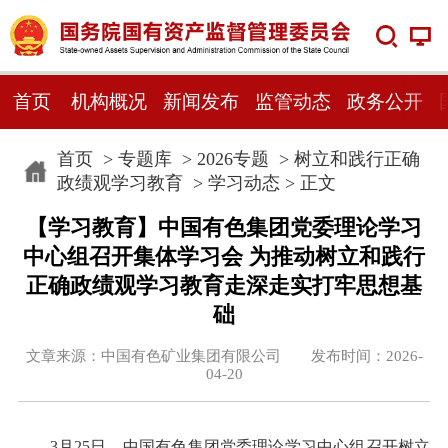
首页
机构概况
新闻发布
监管动态
政务公开
首页
>
专题库
>
2026专题
>
树立和践行正确
政绩观学习教育
>
学习动态
> 正文
【学习教育】中国有色集团党委理论学习
中心组召开集体学习会 为推动树立和践行
正确政绩观学习教育走深走实打牢思想基
础
文章来源：中国有色矿业集团有限公司 发布时间：2026-
04-20
3月25日，中国有色集团党委理论学习中心组召开树立