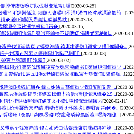
传鍘胯传鍥板啘姘戝伐灏变笟甯壎
[2020-03-25]
︾ず鏁欒偛澶т細鍦ㄤ含鍙紑 涓€浠ヨ疮涔嬪潥瀹氫笉...
[202
鍓� 鐤儏闃叉帶钀藉疄钀界粏
[2020-03-18]
楁墿灏变笟鈥濅笓椤硅鍔�
[2020-03-15]
潥瑙嗛浼氳 寮哄寲鏀挎不鎷呭綋 涓哄ず鍙栬劚...
[2020-03-1
嶅伐澶嶄骇宸ヤ綔寮鸿皟 鎱庣粓濡傚鎶撳ソ鐤儏闃�...
[20
 鍔╁姏瑙ｅ喅鍙ｇ僵鍘熸枡绱х己闂
[2020-03-08]
叉帶宸ヤ綔瑙嗛浼氳
[2020-03-02]
槻鎺у拰澶嶅伐澶嶄骇宸ヤ綔寮鸿皟 姣笉鏀炬澗鎶撳ソ...
[202
叉帶鍜屽宸ュ浜х瓑鏀归潻鍙戝睍宸ヤ綔鐢佃鐢佃瘽...
[202
浣滆棰戜細璁� 鍏ㄥ姏浠ヨ荡鎶撳ソ鐤儏闃叉帶 ...
[2020-02
垬浜旀棩鎬ラ渶鍖荤枟鐗╄祫浜ч噺鎻愰珮鑷�2.5...
[2020-02
毦 鍔犲揩鏂板啝鑲虹値闃叉不鑽墿绉戠爺鏀诲叧
[2020-02-11]
紒璋冪爺寮鸿皟 涓嶆儨浠ｄ环鍒嗙蹇呬簤 绱ф€�...
[2020-
瑙嗛浼氳 鍧氬喅璐交钀藉疄鍏氫腑澶喅绛栭儴...
[2020-
帶宸ヤ綔寮鸿皟 鍏ㄥ姏浠ヨ荡鐢熶骇淇濅緵绋冲競 ...
[2020-02