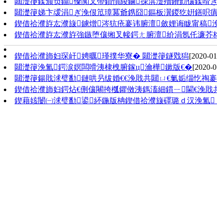
閮濋箯鍒颁负鐤儏闃叉帶鎻愪緵鏀拺淇濋殰鐨勯儴鍒嗗ぎ浼
閮濋箯娣卞叆涓ぎ浼佷笟璋冪爺鎸囧鏂板瀷鍐犵姸鐥呮瘨鎰
鍥借祫濮斿厷濮旇鐪熷涔犺疮褰讳腑澶斂娌诲眬甯稿浼氫
鍥借祫濮斿厷濮斿強鏃堕儴缃叉帹鍔ㄤ腑澶紒涓氬仛濂芥
鍥借祫濮斾妇琛屽娉曞瑾撲华寮� 閮濋箯鐩戣獡
[2020-01
閮濋箯浼氳鍔涙嫇闆嗗洟棣栧腑鎵ц瀹樺鏉版€�
[2020-0
閮濋箯鍚戝浗璧勫鏈哄叧绂婚€€浼戝共閮ㄩ€氭姤缁忔祹
鍥借祫濮斾妇鍔炶€侀儴闀挎槬鑺傚洟鎷滀細鏆ㄧ閫€浼戝
鍥藉姟闄㈠浗璧勫鍙紑鍦版柟鍥借祫濮旇礋璐ｄ汉浼氳 鍑