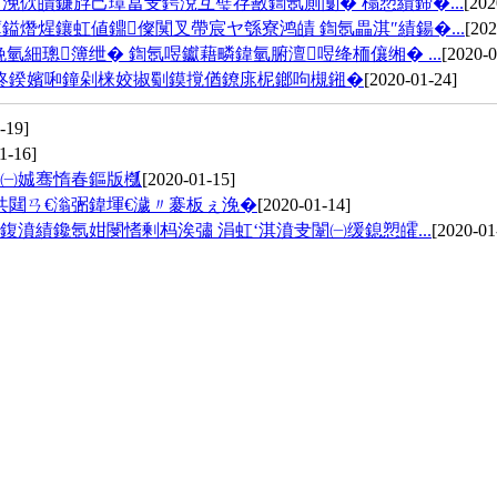
佽皟鐮斿己璋冨叏鍔涗互璧存敾鍧氬厠闅� 榻愬績鍗�...
[202
熸煋鑲虹値鐤儏闃叉帶宸ヤ綔寮鸿皟 鍧氬畾淇″績鍚�...
[202
細璁簿绁� 鍧氬喅钀藉疄鍏氫腑澶喅绛栭儴缃� ...
[2020-0
柊鍨嬪啝鐘剁梾姣掓劅鏌撹偤鐐庣柅鎯呴槻鎺�
[2020-01-24]
-19]
1-16]
褰㈠娍骞惰春鏂版槬
[2020-01-15]
共閮ㄢ€滃弻鍏堚€濊〃褰板ぇ浼�
[2020-01-14]
濆績鑱氬姏閿愭剰杩涘彇 涓虹‘淇濆叏闈㈠缓鎴愬皬...
[2020-01