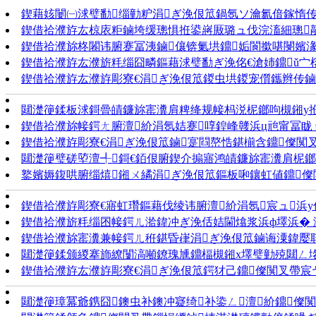
鍥藉姟闄㈠浗璧勫缁勭粐涓ぎ浼佷笟鍋氬ソ瀹氱偣鎵惰
鍥借祫濮斿厷椋庡粔鏀垮缓璁惧拰鍙嶈厫璐ュ伐浣滀細璁毃璀
鍥借祫濮旀柊闂讳腑蹇冨洟鏀儴锛氭垬鐤姤閬撳啿閿嬪湪
鍥借祫濮斿厷濮旂粍缁囧疄鏂藉浗璧勫ぎ浼佲€滄姉鐤ǔ宀
鍥借祫濮斿厷濮斿彫寮€涓ぎ浼佷笟鍐虫垬鍐宠儨鑴辫传鏀诲
閮濋箯鍒板浗鎶曡皟鐮旀寚瀵肩粺绛规帹杩涚柅鎯呴槻鎺у拰澶
鍥借祫濮旀帹鍔ㄤ腑澶紒涓氬姞蹇啍鍠峰竷浜ц兘甯冨眬
鍥借祫濮斿彫寮€涓ぎ浼佷笟鏀寔閰嶅悎鍖椾含鐤儏闃
閮濋箯璧磋埅澶╃鎶€銆佷腑鍥介搧寤鸿皟鐮旀寚瀵肩柅鎯呴
鐜嬪媷鍑哄腑缁熺鎺ㄨ繘涓ぎ浼佷笟鏂板啝鑲虹値鐤儏闃
鍥借祫濮斿彫寮€寤虹瓚鏂藉伐绫讳腑澶紒涓氬宸ュ浜у伐
鍥借祫濮旂粍缁囨帹鍔ㄦ湁鍏冲ぎ浼佸姞閫熻浆浜ф墿浜� 濂嬫
鍥借祫濮旀寚瀵兼帹鍔ㄦ秹鍖昏嵂涓ぎ浼佷笟鏀诲潥鍏嬮
閮濋箯鍒颁緵搴斾繚闅滈噸鐐瑰尰鐤楅槻鎺х墿璧勭殑閮ㄥ垎澶
鍥借祫濮斿厷濮斿彫寮€涓ぎ浼佷笟鍔犲己鐤儏闃叉帶宸ヤ綔
閮濋箯璋冪爺鎸囧鐭虫补鐭冲寲绮补鍌ㄥ澶紒鐤儏闃叉