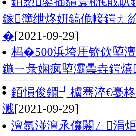
銆愬鍙插績寰椼€戝叺
鎵簿绁炵姸鎬佹帹鍔ㄤ
�
[2021-09-29]
杩�500浜垮厓锛佽埅澶
鍦ㄧ彔娴疯埅灞曟垚鍔熺
銆愪俊鐗╃櫨骞淬€戞柊
溅
[2021-09-29]
澶氬湴澶氶儴闂ㄥ涓