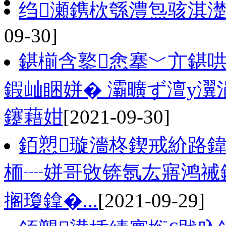
绉瀬鎸栨綔澧炰骇淇
09-30]
鍖椾含鐜悆搴﹀亣鍖
鍜屾睏姘� 灞曠ず澶у瀷
鑳藉姏
[2021-09-30]
銆愬璇濇柊鍥戒紒路鍏
栭┈姘哥敓锛氬厷寤鸿祴
搁瓊鎿�...
[2021-09-29]