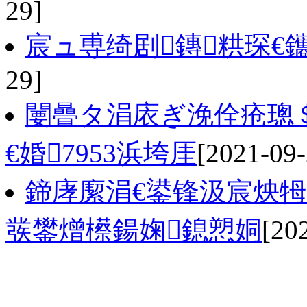
29]
宸ュ尃绮剧鏄粠琛€
29]
闄曡タ涓庡ぎ浼佺疮璁＄
€婚7953浜垮厓
[2021-09-
鍗庨緳涓€鍙锋汲宸炴牳
彂鐢熷櫒鍚婅鎴愬姛
[20