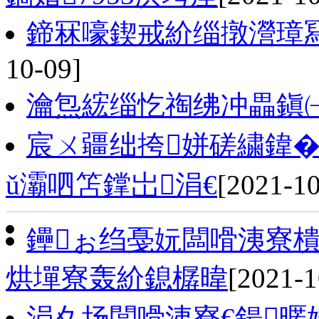
鍗冧嚎鍥戒紒缁撴瀯璋
10-09]
瀹炰綋缁忔祹绋冲畾鎭
宸ㄨ疆绌挎姘磋繍鍏�
ǔ灞呬笘鐣岀涓€
[2021-10
鑸ぉ绉戞妧闆嗗洟寮樻
烘墠寮轰紒鎴樼暐
[2021-1
涓夊场闆嗗洟寮€鍚暱