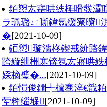
銆愬厷寤哄紩棰嗗彂灞
ラ珮璐ㄩ噺鍏氬缓寮曢
�
[2021-10-09]
銆愬璇濇柊鍥戒紒路鍏
跨縼绁栦寒锛氬厷寤哄紩
婇樀璧�...
[2021-10-09]
銆愪俊鐗╃櫨骞淬€戠
荤粺缁堢
[2021-10-09]