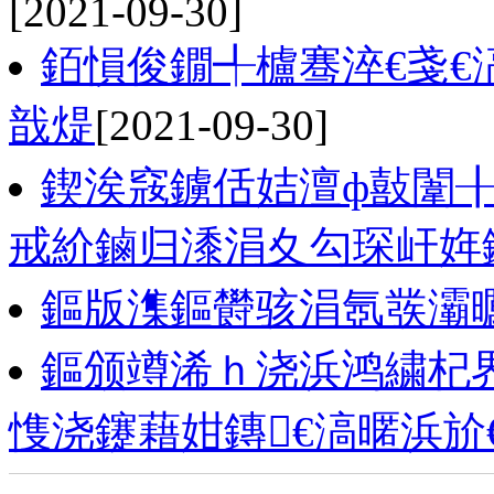
[2021-09-30]
銆愪俊鐗╃櫨骞淬€戔€
戠煶
[2021-09-30]
鍥涘窛鐪佸姞澶ф敼闈╂
戒紒鏀归潻涓夊勾琛屽姩
鏂版潗鏂欎骇涓氬彂灞
鏂颁竴浠ｈ浇浜鸿繍杞界
愯浇鑳藉姏鏄€滈暱浜斺