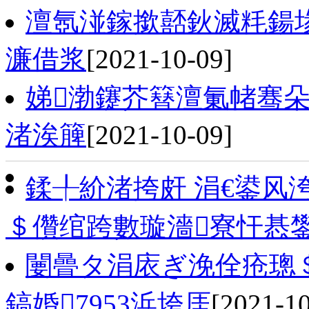
澶氬湴鎵撳嚭鈥滅粍鍚
濂借浆
[2021-10-09]
娣渤鑳芥簮澶氭帾骞
渚涘簲
[2021-10-09]
鍒╀紒渚挎皯 涓€鍙风
＄儹绾跨數璇濇寮忓惎
闄曡タ涓庡ぎ浼佺疮璁＄
鎬婚7953浜垮厓
[2021-10