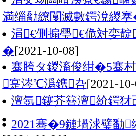
満缁勪繚闅滅數鍔涗緵搴
涓€侀搧璺€佹対娈
�
[2021-10-08]
骞胯タ鍐滀俊绀�5骞村
寔涔℃潙鎸叴
[2021-10-
澶氬鑳芥簮澶紒鍔犲
2021骞�9鏈堝浗璧勫