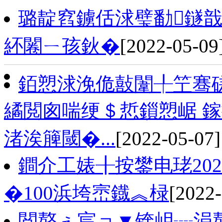
璐靛窞鐪佸浗璧勫鐩戠
紑闂ㄧ孩鈥�
[2022-05-09
銆愬浗浼佹敼闈╀笁骞磋
繘閲囪喘绠＄悊鎻愬崌 
渚涘簲閾�...
[2022-05-07]
鐧介工婊╂按鐢电珯20
�100浜垮崈鐡︽椂
[2022-
閲嶅ぇ宸ョ▼锛岄┈涓