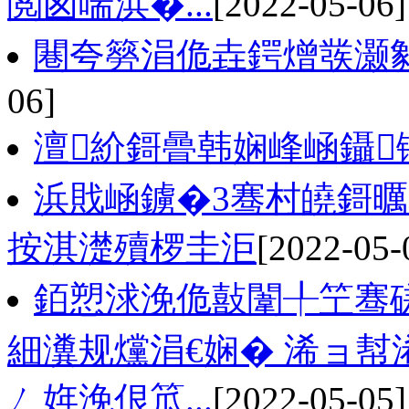
閲囪喘浜�...
[2022-05-06]
闀夸簩涓佹垚鍔熷彂灏勨
06]
澶紒鎶曡韩娴峰崡鑷
浜戝崡鐪�3骞村皢鎶曞
按淇濋殰椤圭洰
[2022-05-
銆愬浗浼佹敼闈╀笁骞磋
細瀵规爣涓€娴� 浠ョ
ㄥ姩浼佷笟...
[2022-05-05]