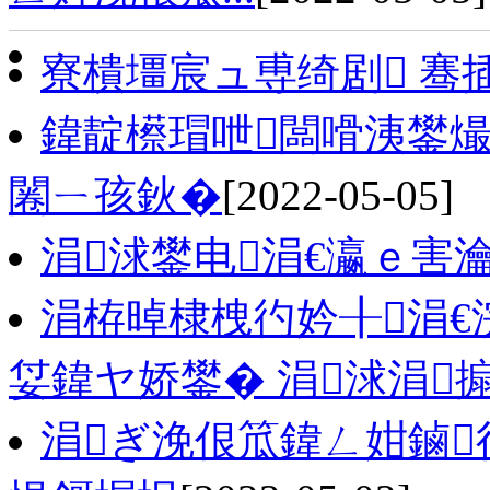
寮樻壃宸ュ尃绮剧 骞
鍏靛櫒瑁呭闆嗗洟鐢
闂ㄧ孩鈥�
[2022-05-05]
涓浗鐢电涓€瀛ｅ害瀹
涓栫晫棣栧彴妗╂涓€
姇鍏ヤ娇鐢� 涓浗涓
涓ぎ浼佷笟鍏ㄥ姏鏀