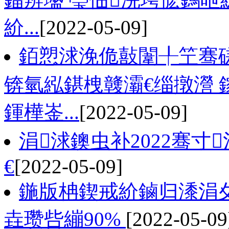
紒...
[2022-05-09]
銆愬浗浼佹敼闈╀笁骞磋
锛氫紭鍖栧竷灞€缁撴瀯 
鍕樺崟...
[2022-05-09]
涓浗鐭虫补2022骞寸
€
[2022-05-09]
鍦版柟鍥戒紒鏀归潻涓
垚瓒呰繃90%
[2022-05-09