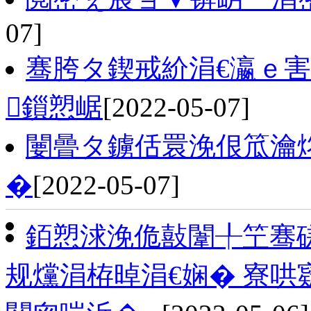
07]
骞胯タ鍥戒紒涓€瀛ｅ害
鎻愬崌
[2022-05-07]
闄曡タ鐪佸睘浼佷笟瀹
�
[2022-05-07]
銆愬浗浼佹敼闈╀笁骞
规爣涓栫晫涓€娴� 寮哄