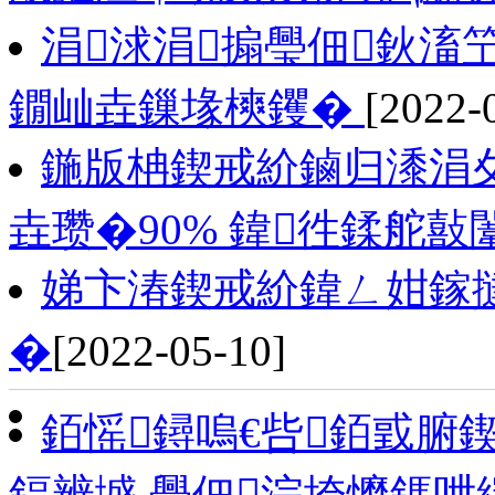
涓浗涓搧璺佃鈥滀
鐗屾垚鏁堟樉钁�
[2022-
鍦版柟鍥戒紒鏀归潻涓
垚瓒�90% 鍏徃鍒舵
娣卞湷鍥戒紒鍏ㄥ姏鎵
�
[2022-05-10]
銆愮鐞嗚€呰銆戜腑
鍢辨墭 璺佃浣垮懡鎷呭