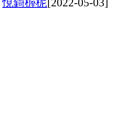
悓鎶楃柅
[2022-05-03]