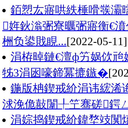
銆愬厷寤哄紩棰嗗彂灞
姩鈥滃弻寮曞弻寤衡€濆
栦负鍙戝睍...
[2022-05-11]
涓栫晫鏈€澶ф竻娲佽兘
牬3涓囦嚎鍗冪摝鏃�
[20
鍦版柟鍥戒紒涓讳綋浠
浗浼佹敼闈╀笁骞磋鍔
涓婃捣鍥戒紒鍏堥攱闃