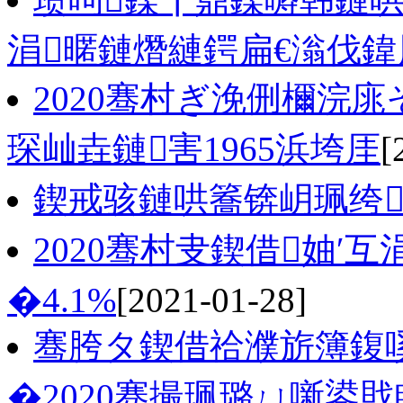
涓暱鏈熸縺鍔扁€滃伐鍏
2020骞村ぎ浼侀檷浣
琛屾垚鏈害1965浜垮厓
[
鍥戒骇鏈哄簥锛岄珮绔
2020骞村叏鍥借妯′
�4.1%
[2021-01-28]
骞胯タ鍥借祫濮旂簿鍑
�2020骞撮珮璐ㄩ噺鍙戝