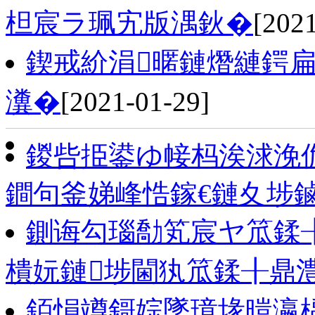
柦宸ラ珮宄版湡鈥�
[202
鍥戒紒涓暱鏈熸縺鍔扁
瀵�
[2021-01-29]
鍐呰挋鍙ゆ帹杩涘浗浼
鐧句釜娣峰悎鎵€鏈夊埗
鍘诲勾瑙勪笂宸ヤ笟鍒╂
樻妧鏈埗閫犱笟鍒╂鼎
銆愪竴鎶婃墜璋堟暟瀛