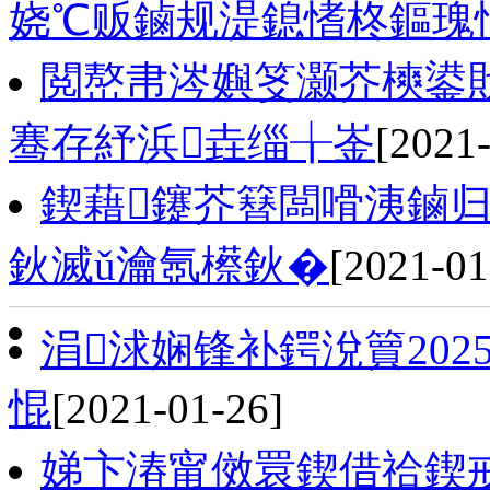
娆℃贩鏀规湜鎴愭柊鏂瑰
閲嶅帇涔嬩笅灏芥樉鍙戝睍
骞存紓浜垚缁╁崟
[2021
鍥藉鑳芥簮闆嗗洟鏀归
鈥滅ǔ瀹氬櫒鈥�
[2021-01
涓浗娴锋补鍔涗簤202
惃
[2021-01-26]
娣卞湷甯傚睘鍥借祫鍥戒