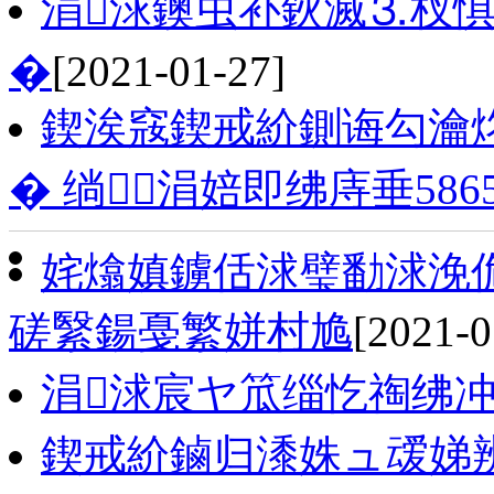
涓浗鐭虫补鈥滅⒊杈
�
[2021-01-27]
鍥涘窛鍥戒紒鍘诲勾瀹炵
� 绱涓婄即绋庤垂586
姹熻嫃鐪佸浗璧勫浗浼
磋繄鍚戞繁姘村尯
[2021-0
涓浗宸ヤ笟缁忔祹绋
鍥戒紒鏀归潻姝ュ叆娣