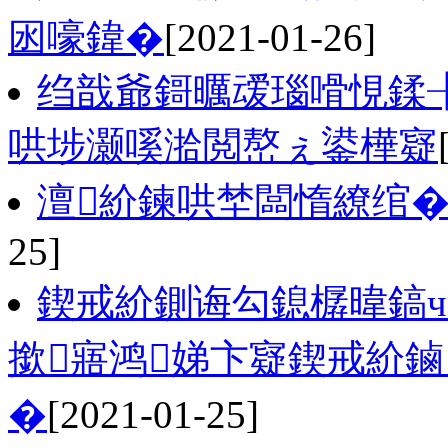
囦嚎鍏�
[2021-01-26]
绉戠爺鎶曞叆瑙嗗悓鍒
哄埗灏嗘湁閲嶅ぇ鍙樺寲
澶紒鍊哄埜闆惰繚绾�
25]
鍥戒紒鍘诲勾鎴樼暐鎬ч
撳寤鸿娣卞寲鍥戒紒
�
[2021-01-25]