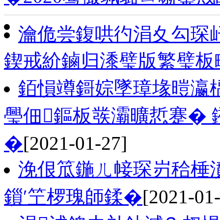
瀹佹尝鍑哄彴涓夊勾琛屽
鍥戒紒鏀归潻璧版繁璧板
銆愪竴鎶婃墜璋堟暟瀛
璺佃鏂板彂灞曠悊蹇�
�
[2021-01-27]
浼佷笟鍦ㄦ帹琛岃秴棰
鎻′笁椤瑰師鍒�
[2021-01