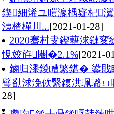
鍥細浠ユ暟瀛楀寲杞瀷
洟楂樿川...
[2021-01-28]
2020骞村叏鍥藉浗鏈
悓姣斿闀�2.1%
[2021-0
鏀归潻鍐嶆繁鍖� 鍙戝
璧勫浗浼佽繄鍑洪珮璐ㄩ
28]
瓒呴鍒╂鼎鍒嗕韩鏈哄