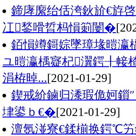
鍗庨緳绐佸洿鈥斺€斿啓
冮鍫嗗晢杩愪箣闄�
[20
銆愪竴鎶婃墜璋堟暟瀛楀
ユ暟瀛楀寲杞瀷鍔╂帹
涓栫晫...
[2021-01-29]
鍥戒紒鏀归潻瑕佹妸鎻″
垏鍙ｂ€�
[2021-01-29]
澶氬湴寮€鍒椾换鍔℃竻