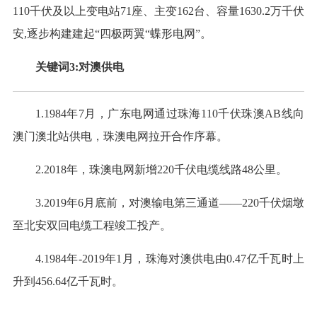
110千伏及以上变电站71座、主变162台、容量1630.2万千伏
安,逐步构建建起“四极两翼“蝶形电网”。
关键词3:对澳供电
1.1984年7月，广东电网通过珠海110千伏珠澳AB线向
澳门澳北站供电，珠澳电网拉开合作序幕。
2.2018年，珠澳电网新增220千伏电缆线路48公里。
3.2019年6月底前，对澳输电第三通道——220千伏烟墩
至北安双回电缆工程竣工投产。
4.1984年-2019年1月，珠海对澳供电由0.47亿千瓦时上
升到456.64亿千瓦时。