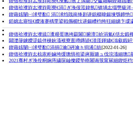
鍥借祫濮斿厷濮斿彫寮€浼氳璁ょ湡璐交钀藉疄鍥藉姟闄㈠
鍥借祫濮斿厷濮斿彫寮€涓ぎ浼佷笟鍏氬锛堝厷缁勶級涔﹁
鍥藉姟闄㈠浗璧勫 涓浗绉戝崗绛剧讲鎴樼暐鍚堜綔鍗忚 
銆婂厷寤恒€嬫潅蹇楀垔鍙戦儩楣忕讲鍚嶆枃绔狅細娣卞叆瀛
鍥借祫濮斿厷濮旈瀵艰蛋璁挎叞闂腑澶紒涓氳€佸厷鍛
閮濋箯鐪嬫湜鎱伴棶鈥滀袱寮逛竴鏄熲€濆厓鍕嬧€滃叡鍜
鍥藉姟闄㈠浗璧勫涓捐瀹硶瀹ｈ獡浠紡
[2022-01-26]
鍥借祫濮斿厷椋庡粔鏀垮缓璁惧拰鍙嶈厫璐ュ伐浣滀細璁毃璀
2021骞村ぎ浼佺粡娴庤繍琛屾儏鍐垫柊闂诲彂甯冧細鍥炬