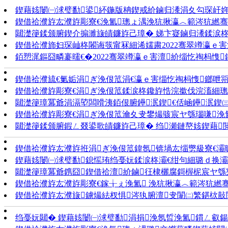
鍥藉姟闄㈠浗璧勫鍙紑鍦版柟鍥戒紒鏀归潻涓夊勾琛屽姩鎺
鍥借祫濮斿厷濮斿彫寮€浼氳璁ょ湡浼犺揪瀛︿範涔犺繎骞虫
閮濋箯鍒颁腑鍥介搧濉旇皟鐮斿己璋� 娣卞寲鏀归潻鍒涙柊 鍔
鍥借祫濮斾妇琛屾柊闂诲彂甯冧細浠嬬粛2022骞翠竴瀛ｅ
銆愬浘鏂囧疄褰曘€�2022骞翠竴瀛ｅ害澶紒缁忔祹杩愯
鍥借祫濮旈€氭姤涓ぎ浼佷笟涓€瀛ｅ害缁忔祹杩愯鎯呭
鍥借祫濮斿彫寮€涓ぎ浼佷笟鍒涙柊鑱斿悎浣撳伐浣滀細璁�
閮濋箯璋冪爺涓滆埅闆嗗洟銆佷腑鑸泦鍥€佸崡鑸泦鍥㈢
鍥借祫濮斿彫寮€涓ぎ浼佷笟瀹夊叏鐢熶骇宸ヤ綔瑙嗛浼氳
閮濋箯鍒颁腑鍜ㄥ叕鍙歌皟鐮斿己璋� 绉瀬鏈嶅姟鍥藉閲
鍥借祫濮斿厷濮斿拰涓ぎ浼佷笟鍏氬锛堝厷缁勶級寮€灞曠
鍥藉姟闄㈠浗璧勫鎴愮珛绉戞妧鍒涙柊灞€绀句細璐ｄ换灞€
閮濋箯璋冪爺鎸囧鍥借祫澶紒鏀彺棣欐腐鎶楃柅宸ヤ綔寮鸿
鍥借祫濮斿厷濮斿彫寮€鎵╁ぇ浼氳 浼犺揪瀛︿範涔犺繎骞
鍥借祫濮斿厷濮旇鐪熶紶杈惧涔犱腑澶叏闈㈡繁鍖栨敼闈╁
绉戞妧閮� 鍥藉姟闄㈠浗璧勫涓捐浼氬晢浼氳鏆ㄥ叡鍚屽