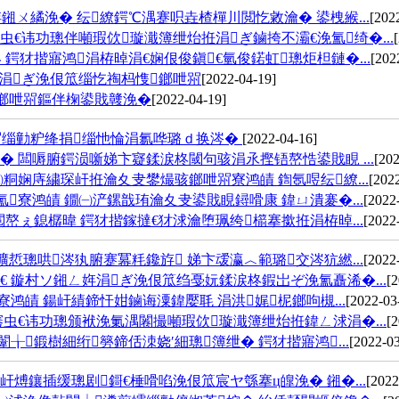
ㄨ繘浼� 纭繚鍔℃湡蹇呮垚楂樿川閲忔敹瀹� 鍙栧緱...
[202
€讳功璁伴噸瑕佽璇濈簿绁炲拰涓ぎ鏀挎不灞€浼氳绮�...
犲揩寤鸿涓栫晫涓€娴佷俊鎭€氫俊鍩虹璁炬柦鏈�...
[202
害涓ぎ浼佷笟缁忔祹杩愯鎯呭喌
[2022-04-19]
鎯呭喌鏂伴椈鍙戝竷浼�
[2022-04-19]
喌缁勭粐绛捐缁忚惀涓氱哗璐ｄ换涔�
[2022-04-16]
 闆嗕腑鍔涢噺娣卞寲鍒涙柊閾句骇涓氶摼铻嶅悎鍙戝睍 ...
[202
粡娴庤繍琛屽拰瀹夊叏鐢熶骇鎯呭喌寮鸿皟 鍧氬喅纭繚...
[202
寮鸿皟 鐗㈠浐鏍戠珛瀹夊叏鍙戝睍鐞嗗康 鍏ㄩ潰褰�...
[2022
嶅ぇ鎴樼暐 鍔犲揩鎵撻€犲浗瀹堕珮绔櫤搴撳拰涓栫晫...
[2022
悊璁哄涔犱腑蹇冪粍鑱斿 娣卞叆瀛︿範璐交涔犺繎...
[2022
 鏇村ソ鎺ㄥ姩涓ぎ浼佷笟绉戞妧鍒涙柊鍜岀ぞ浼氳矗浠�...
[2
皟 鍚屽績鍗忓姏鏀诲潥鍏嬮毦 涓洪娓柅鎯呴槻...
[2022-03
虫€讳功璁颁袱浼氭湡闂撮噸瑕佽璇濈簿绁炲拰鍏ㄥ浗涓�...
[2
鍛樹細绗簩鍗佸洓娆′細璁簿绁� 鍔犲揩寤鸿...
[2022-03
煿鑲插缓璁剧鎶€棰嗗啗浼佷笟宸ヤ綔搴ц皥浼� 鎺�...
[2022