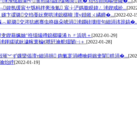
浗浼佹敼闈╅瀵煎皬缁勯儴缃茶姹� 绐佸嚭閲嶇偣鑱�...
[2
鍏氬缓宸ヤ綔杩拌亴浼氳 宸╁浐鎷撳睍鍏ㄥ浗鍥戒紒...
[202
娣卞叆璐交绉戞妧寮哄浗鎴樼暐 澶у姏鎺ㄨ繘鍗�...
[2022-02-1
︿範璐交涔犺繎骞虫柊鏃朵唬涓浗鐗硅壊绀句細涓讳箟鎬�..
樺叏鍥藉姵妯″拰缁熶竴鎴樼嚎浠ｈ〃浜哄＋
[2022-01-29]
屽浗鍕嬬珷鈥濊幏寰楄€呭瓩瀹舵爧闄㈠＋
[2022-01-28]
︾ず鏁欒偛澶т細涓捐 鍧氭寔涓嶆噲鎶婂叏闈粠涓�...
[202
枃瀹炲綍
[2022-01-19]