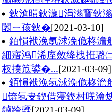
鈥滄暟鈥濊涓滃寳鈥滃
闂ㄧ孩鈥�
[2021-03-10]
銆愪袱浼氬浗浼佹柊澹般
細寤鸿浠庢斂绛栧拰璐
杈撲笟鍙�...
[2021-03-09]
銆愪袱浼氬浗浼佹柊澹般
锛氬叏鍥借寖鍥村唴瀹
鏀跨瓥
[2021-03-09]