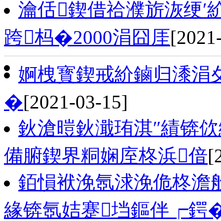
瀹佸鍥借祫濮旂洃绠′
跨杩�2000涓囧厓
[2021
婀栧寳鍥戒紒鏀归潻涓
�
[2021-03-15]
鈥滄暟鈥濈珛淇″績锛佽
備腑鍥界粡娴庢柊浜偣
[
銆愪袱浼氬浗浼佹柊澹般
緣锛氬姞蹇垱鏂伴┍鍔�