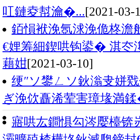
叿鏈夌幇瀹�...
[2021-03-
銆愪袱浼氬浗浼佹柊澹
€娌筹細鍥哄钩鍙� 淇冭
藉姏
[2021-03-10]
绠″ソ鐢ㄥソ鈥滃叏姘戣
ぎ浼佽矗浠荤害璋堟満鍒
寤哄厷鐧惧勾涔嬮檯锛
灞曠殑楂樺垎鈥滅瓟鍗封