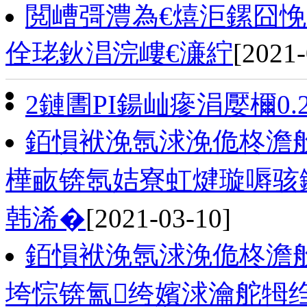
閲嶆彁澧為€熺洰鏍囧悗
佺珯鈥淐浣嶁€濓紵
[2021-
2鏈圕PI鍚屾瘮涓嬮檷0.
銆愪袱浼氬浗浼佹柊澹
樺畞锛氬姞寮虹煡璇嗕骇
韩浠�
[2021-03-10]
銆愪袱浼氬浗浼佹柊澹
垮悰锛氳绔嬪浗瀹舵牳