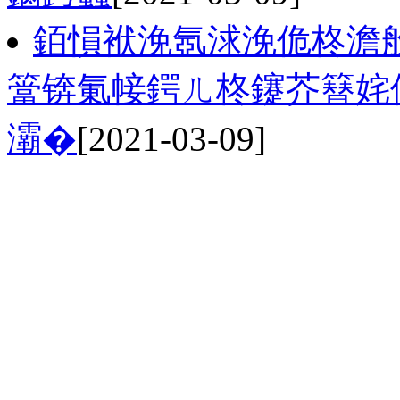
銆愪袱浼氬浗浼佹柊澹般
簹锛氭帹鍔ㄦ柊鑳芥簮姹
灞�
[2021-03-09]