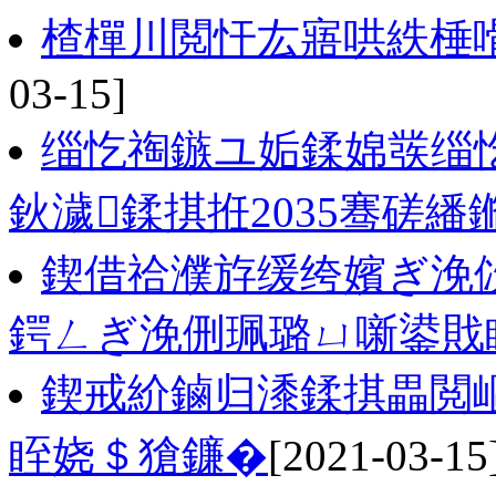
楂樿川閲忓厷寤哄紩棰
03-15]
缁忔祹鏃ユ姤鍒婂彂缁
鈥濊鍒掑拰2035骞磋
鍥借祫濮斿缓绔嬪ぎ浼
鍔ㄥぎ浼侀珮璐ㄩ噺鍙戝
鍥戒紒鏀归潻鍒掑畾閲
眰娆＄獊鐮�
[2021-03-15