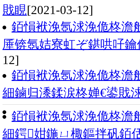
戝睍
[2021-03-12]
銆愪袱浼氬浗浼佹柊澹般
厜锛氬姞寮虹ぞ鍖哄吇鑰
12]
銆愪袱浼氬浗浼佹柊澹般
細鏀归潻鍒涙柊婵€鍙戝
銆愪袱浼氬浗浼佹柊澹般
細鍔姏鍦ㄩ棷鏂拌矾銆