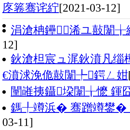
庝箞骞诧紵
[2021-03-12]
涓滄柟鑸┖浠ユ敼闈╁
12]
鈥滄柦宸ュ浘鈥濆凡缁
€濆浗浼佹敼闈╄鍔ㄥ姏
闉嶉挗鑷垜闈╁懡 鍕
鎷╀竴浜� 骞蹭竴鐢�
03-11]