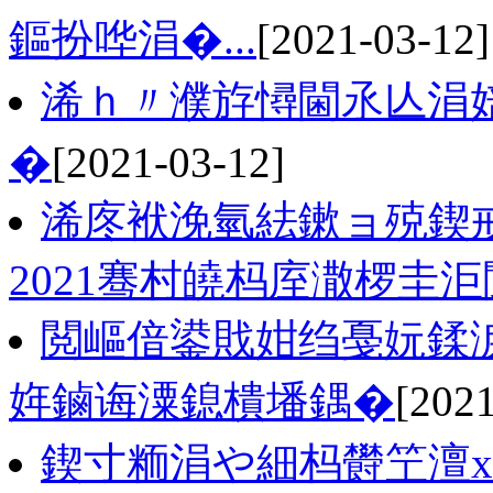
鏂扮哗涓�...
[2021-03-12]
浠ｈ〃濮斿憳閫氶亾涓
�
[2021-03-12]
浠庝袱浼氫紶鏉ョ殑鍥
2021骞村皢杩庢潵椤圭
閲嶇偣鍙戝姏绉戞妧鍒
姩鏀诲潥鎴樻墦鍝�
[2021
鍥寸粫涓や細杩欎笁澶х