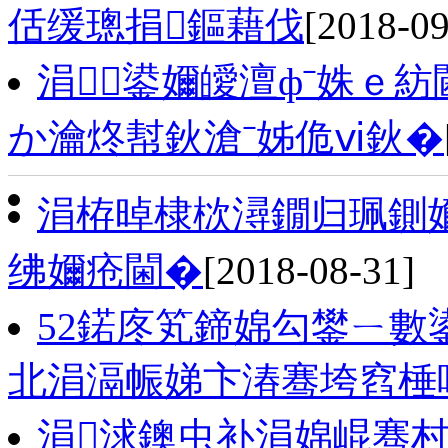
佸缓璁捐鏂藉伐
[2018-09
涓┈鍙嬭皧澶фˉ姝ｅ紡
か瀹炵幇鈥滄ˉ姊佹ⅵ鈥�
涓栫晫棣栨潯鐗归珮鍘
绋嬭疮閫�
[2018-08-31]
52鍩庝笂鍗婂勾鐢ㄧ數
北涓滆帪娣卞湷骞垮窞棰
涓浗鐭虫补涓婂崐骞村