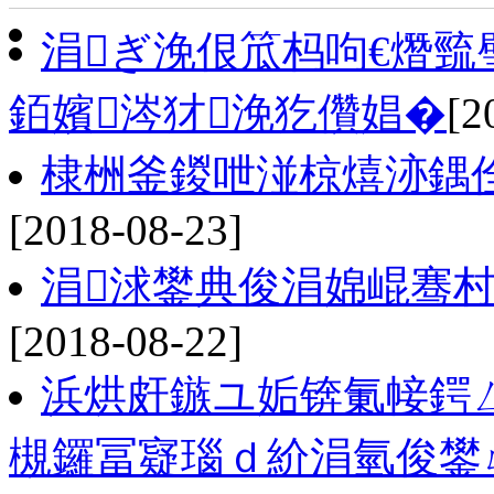
涓ぎ浼佷笟杩呴€熸巰
銆嬪涔犲浼犵儹娼�
[2
棣栦釜鍐呭湴椋熺洂鍝
[2018-08-23]
涓浗鐢典俊涓婂崐骞村
[2018-08-22]
浜烘皯鏃ユ姤锛氭帹鍔
槻鑼冨寲瑙ｄ紒涓氫俊鐢