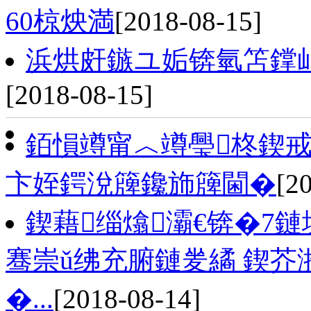
60椋炴満
[2018-08-15]
浜烘皯鏃ユ姤锛氫笘鐣屾
[2018-08-15]
銆愪竴甯︿竴璺柊鍥戒
卞姪鍔涗簰鑱斾簰閫�
[2
鍥藉缁熻灞€锛�7
骞崇ǔ绋充腑鏈夎繘 鍥芥
�...
[2018-08-14]