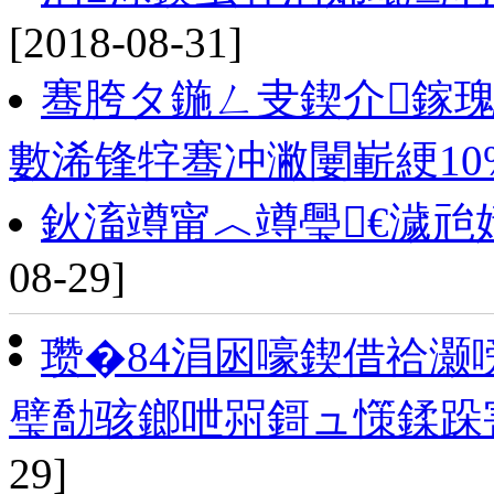
[2018-08-31]
骞胯タ鍦ㄥ叏鍥介鎵瑰
數浠锋牸骞冲潎闄嶄綆10
鈥滀竴甯︿竴璺€濊
08-29]
瓒�84涓囦嚎鍥借祫灏
璧勪骇鎯呭喌鎶ュ憡鍒跺
29]