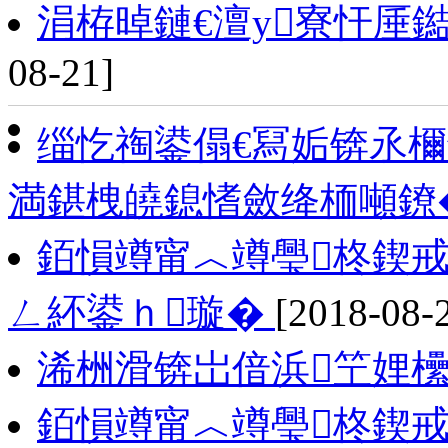
涓栫晫鏈€澶у寮忓厜
08-21]
缁忔祹鍙傝€冩姤锛氶檷
満鍖栧皢鎴愭斂绛栭噸鐐
銆愪竴甯︿竴璺柊鍥戒
ㄥ紑鍙ｈ璇�
[2018-08-
浠栦滑锛岀偣浜笁娌
銆愪竴甯︿竴璺柊鍥