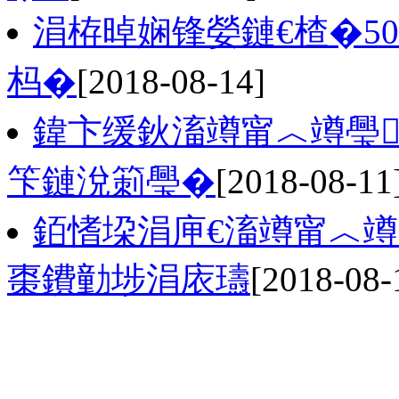
涓栫晫娴锋嫈鏈€楂�5
杩�
[2018-08-14]
鍏卞缓鈥滀竴甯︿竴璺
笇鏈涗箣璺�
[2018-08-11
銆愭垜涓庘€滀竴甯︿竴
棗鐨勭埗涓庡瓙
[2018-08-