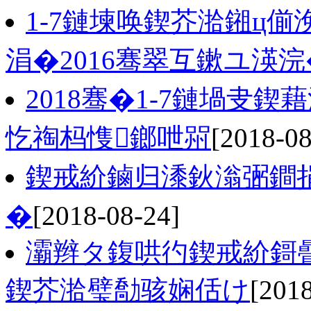
1-7鏈堜唤鍥芥湁鎺ц偂
涓�2016骞翠互鏉ユ渶浣
2018骞�1-7鏈堝叏
忔祹杩愯鎯呭喌
[2018-08
鍥戒紒鏀归潻鈥滃弻鐧
�
[2018-08-24]
灞辫タ鍑哄彴鍥戒紒鎶曡
鍥芥湁璧勪骇娴佸け
[201