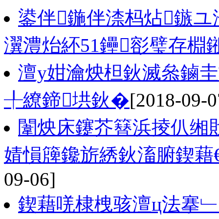
鍙伴鍦伴渿杩炶鏃ユ
瀷澧炲紑51鑸彮璧存棩
澶у姏瀹炴柦鈥滅叅鏀圭
╀繚鍗垬鈥�
[2018-09-0
闈炴床鑳芥簮浜掕仈缃
婧愪簰鑱旂綉鈥滀腑鍥藉€
09-06]
鍥藉唴棣栧骇澶ц法搴﹂