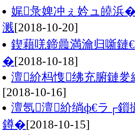
娓彔婢冲ぇ妗ュ皢浜�
溅
[2018-10-20]
鍥藉唴鍗曟満瀹归噺鏈€
�
[2018-10-18]
澶紒杩愯绋充腑鏈夎
[2018-10-16]
澶氬澶紒绱ф€ラ┌
鐏�
[2018-10-15]