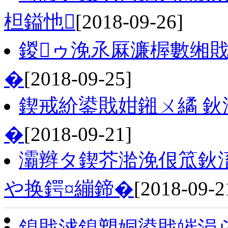
柦鎰忚
[2018-09-26]
鍐ゥ浼氶厤濂楃數缃
�
[2018-09-25]
鍥戒紒鍙戝姏鎺ㄨ繘 鈥
�
[2018-09-21]
灞辫タ鍥芥湁浼佷笟鈥
や换鍔¤繃鍗�
[2018-09-2
鎴戝浗鎴愬姛鍙戝皠涓