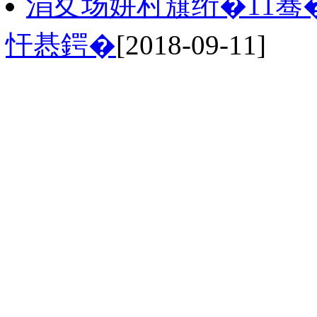
涓夊场姘村簱绗�11骞�
忓惎鍔�
[2018-09-11]