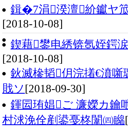
鍓�7涓湀澶紒钀ヤ笟
[2018-10-08]
鍥藉鐢电綉锛氬姪鍔
[2018-10-08]
鈥滅槮韬仴浣撯€濆噺
戝ソ
[2018-09-30]
鍕囩珛娼ご 濂嬫カ鑰
村浗浼佺剷鍙戞柊闈㈣矊