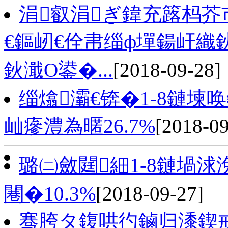
涓叡涓ぎ鍏充簬杩芥
€鏂屻€佺帇缁ф墠鍚屽織
鈥濈О鍙�...
[2018-09-28]
缁熻灞€锛�1-8鏈
屾瘮澧為暱26.7%
[2018-09
璐㈡斂閮細1-8鏈堝
闀�10.3%
[2018-09-27]
骞胯タ鍑哄彴鏀归潻鍥