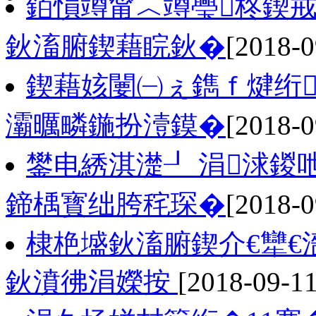
銆愪竴甯︿竴璺柊鍥
鈥滀腑鍥藉睆鈥�
[2018-0
鍥藉姟闄㈠ぇ鐫ｆ煡绗
灞曞疄鍦扮潱鏌�
[2018-0
鐢电綉淇濋┚ 涓浗鍐
鍗楀寳绌胯秺琛�
[2018-0
棣栬墭鈥滀腑鍥介€犫€
鈥濆彿涓嬫按
[2018-09-11