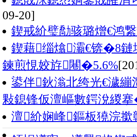
09-20]
鍥戒紒璧勪骇璐熷€鸿繋
鍥藉缁熻灞€锛�8
鍊煎悓姣斿闀�5.6%
[20
鍙伴鈥滃北绔光€濊繃
敤鎴锋仮澶嶇數鍔涗緵搴
澶紒娴峰鏂板獟浣撳