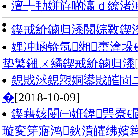
澶╃劧姘斿啲瀛ｄ繚渚
鍥戒紒鏀归潻閲婃斁鍥
娌冲崡锛氬缃崈瀹垛
垫繁鎺ㄨ繘鍥戒紒鏀归潻
鎴戝浗鎴愬姛鍙戝皠閬
�
[2018-10-09]
鍥藉姟闄㈠姙鍏巺寮€
璇変笌寤鸿鈥濆皬绋嬪