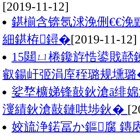
[2019-11-12]
鍖椾含锛氬浗浼侀€€
細鍖栫鐞�
[2019-11-12]
15閮ㄩ棬鑱斿悎鍙戝嚭
叡鍚屽弬涓庢秷璐规壎璐
娑堥櫎娣锋敼鈥滄ā绯婂
濅績鈥滄敼鏈哄埗鈥�
[2
姣旈浄鍩冨か鏂腐 鏄