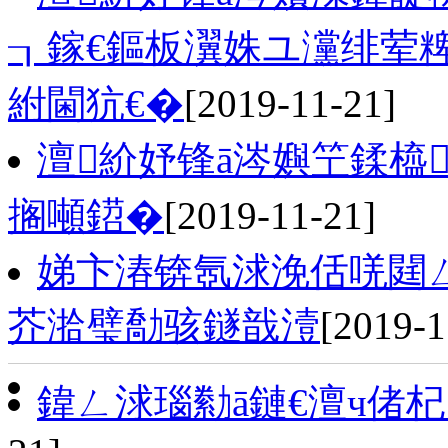
┒鎵€鏂板瀷姝ユ灙绯荤
紨閫犺€�
[2019-11-21]
澶紒妤锋ā涔嬩笁鍒橀
搁噸鍣�
[2019-11-21]
娣卞湷锛氬浗浼佸唴閮ㄥ
芥湁璧勪骇鐩戠潱
[2019-1
鍏ㄥ浗瑙勬ā鏈€澶ч偖杞