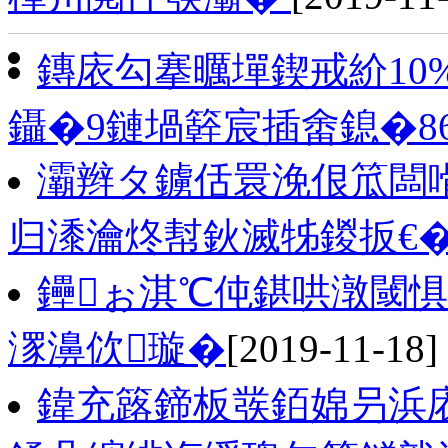
鏄庡勾搴曞墠鍥戒紒10
鑷�9鏈堝簳宸插畬鎴�86
灞辫タ鐪佸睘浼佷笟闆
归潻瀹炵幇鈥滅牬鍐扳€
鑸ぉ淇℃伅鍖哄潡閾惧
潈濞佽璇�
[2019-11-18]
鍏充簬鍗板彂銆婂叧浜