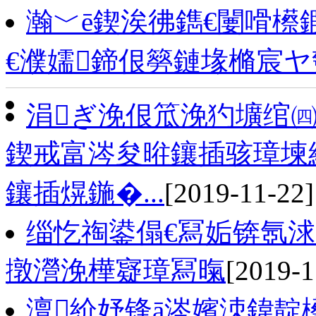
瀚﹀ē鍥涘彿鐫€闄嗗櫒
€濮嬬鍗佷簩鏈堟樇宸ヤ
涓ぎ浼佷笟浼犳壙绾㈣
鍥戒富涔夋暀鑲插骇璋堜
鑲插熀鍦�...
[2019-11-22]
缁忔祹鍙傝€冩姤锛氬
撴瀯浼樺寲璋冩暣
[2019-1
澶紒妤锋ā涔嬪洓鍏靛