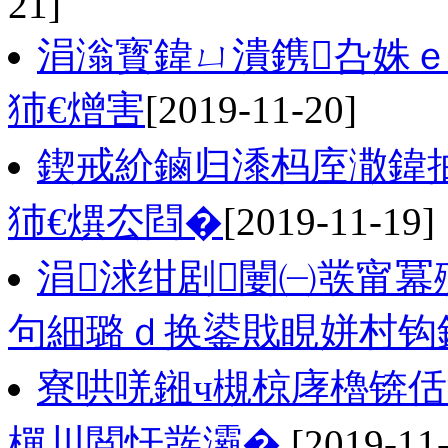
21]
涓滃寳鍏ㄩ潰鎸叴姝ｅ
犻€熷害
[2019-11-20]
鍥戒紒鏀归潻杩庢潵鍏抽
犻€熼厺閰�
[2019-11-19]
涓浗绀剧闄㈠彂甯冪
句細璐ｄ换鍙戝睍姘村钩
寮哄唴鎺ч槻椋庨櫓锛佸
樿川閲忓彂灞�
[2019-11