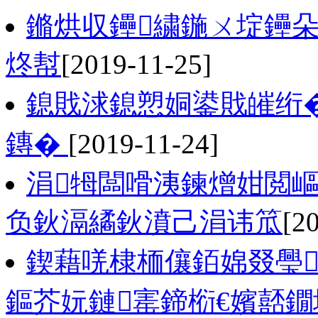
鏅烘収鑸繍鍦ㄨ埞鑸朵
炵幇
[2019-11-25]
鎴戝浗鎴愬姛鍙戝皠绗�
鏄�
[2019-11-24]
涓牳闆嗗洟鍊熷姏閲嶇
负鈥滆繘鈥濆己涓讳笟
[2
鍥藉唴棣栭儴銆婂叕璺
鏂芥妧鏈寚鍗椼€嬪嚭