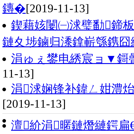
鏄�
[2019-11-13]
鍥藉姟闄㈠浗璧勫鍗
鏈夊埗鏀归潻鎿嶄綔鎸囧
涓ゅぇ鐢电綉宸ョ▼鎶
11-13]
涓浗娴锋补鍏ㄥ姏澧
[2019-11-13]
澶紒涓暱鏈熸縺鍔扁