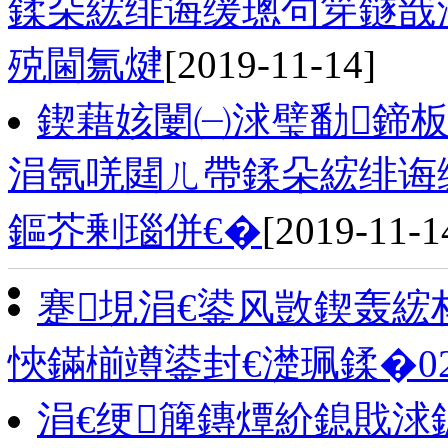
鍒朵綋绯诲缓璁句笌鐩戠
殑閫氱煡
[2019-11-14]
鍥藉姟闄㈠浗璧勫鍗
涓氬唴閮ㄦ帶鍒朵綋绯诲
鏂芥剰瑙併€�
[2019-11-1
蹇垷涓€鍙风敳鍥轰綋
悏鏋椾竴鍙封€濋珮鍒�0
涓€绠簲鏄燂紒鎴戝浗