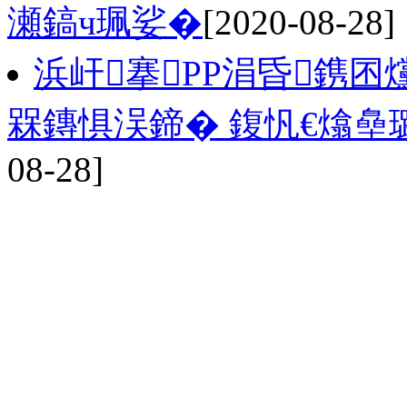
瀬鎬ч珮娑�
[2020-08-28]
浜屽搴PP涓昏鎸囨
槑鏄惧洖鍗� 鍑忛€熻皨
08-28]