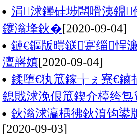
涓浗鑸硅埗闆嗗洟鐤
鑳滃埄鈥�
[2020-09-04]
鏈€鏂版暟鎹寔缁悜
澶嶈嫃
[2020-09-04]
鍒堕€犱笟鎵╁ぇ寮€鏀
鎴戝浗浼佷笟鍥介檯绔炰
鈥滃浗瀛楀彿鈥濆钩鍙
[2020-09-03]