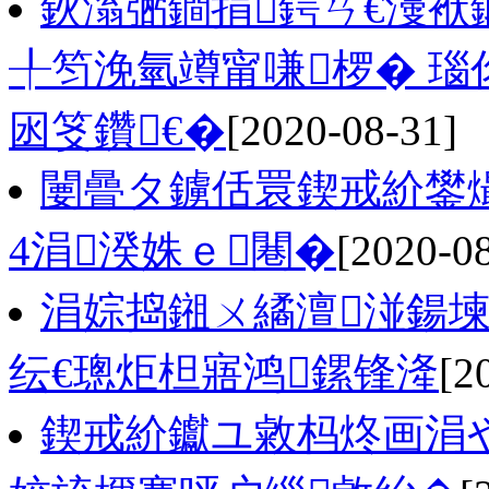
鈥滃弻鐧捐鍔ㄢ€濅
╀笉浼氫竴甯嗛椤� 瑙
囦笅鑽€�
[2020-08-31]
闄曡タ鐪佸睘鍥戒紒鐢熶
4涓湀姝ｅ闀�
[2020-0
涓婃捣鎺ㄨ繘澶湴鍚堜
纭€璁炬柦寤鸿鏍锋湰
[2
鍥戒紒钀ユ敹杩炵画涓や