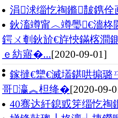
涓浗缁忔祹鏅皵鎸佺
鈥滀竴甯︿竴璺€濇柊
鍔ㄨ剦鈥斺€斿悏鏋楁澗鍘
ｅ紡寤�...
[2020-09-01]
鎵撻€犫€滅壒鍖哄搧璐
哥瀛︽柦绛�
[2020-09-0
40骞达紝鎴戜笌缁忔祹