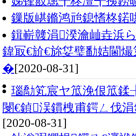
娣锋敼璁╂柊澶╅挗鐒
鏁版嵁鏅鸿兘鎴愭柊鍩
鍓嶄竷涓湀瀹屾垚浜ら
鍏冣€斺€旀姇璧勫姞閫
�
[2020-08-31]
瑙勪笂宸ヤ笟浼佷笟鍒╂
閿€鍞洖鏆栧甫鍔ㄥ伐涓
[2020-08-31]