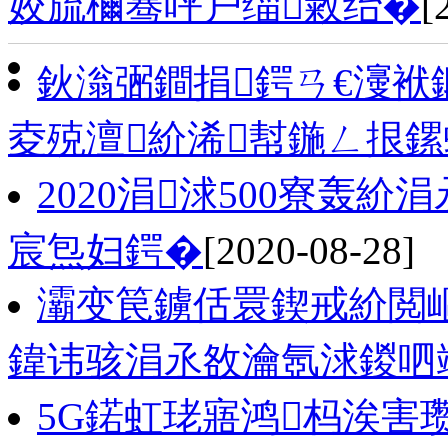
姣旈檷骞呯户缁敹绐�
[
鈥滃弻鐧捐鍔ㄢ€濅
夌殑澶紒浠幇鍦ㄥ拫
2020涓浗500寮轰
宸炰妇鍔�
[2020-08-28]
灞变笢鐪佸睘鍥戒紒閲嶇
鍏讳骇涓氶敋瀹氬浗鍐呬
5G鍩虹珯寤鸿杩涘害