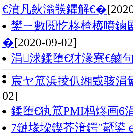
€濆凡鈥滃彂鑺解€�
[202
鐢ㄧ數閲忔柊楂橀噴鏀
�
[2020-09-02]
涓浗鍒堕€犲湪寮€鏀
宸ヤ笟浜掕仈缃戜骇涓氳
02]
鍒堕€犱笟PMI杩炵画6
7鏈堟垜鍥芥湇鍔″嚭鍙