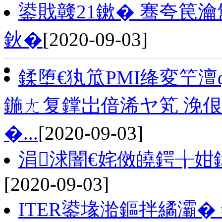
鍙戝竷21鏉� 骞夸笢
鈥�
[2020-09-03]
鍒堕€犱笟PMI绛変笁
鍦ㄤ复鐣岀偣浠ヤ笂 浼佷
�...
[2020-09-03]
涓浗闇€姹傚皢鍔╁
[2020-09-03]
ITER鍙堟湁鏂拌繘灞�