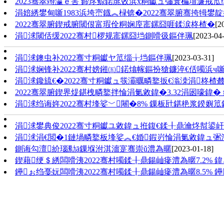
2023骞翠竴瀛ｅ害 鍗庝鲸鍩庣敓浜х粡钀ュ彇寰楄壇濂戒笟
涓婄綉鐢甸噺1983浜垮崈鐡︽椂锛�2022骞翠腑骞挎牳鐢
2022骞翠腑鍥戒腑閾佷富瑕佺粡娴庢寚鏍囧啀鍒涙柊楂�
[2
涓浗閾佸缓2022骞村椤规寚鏍囧垱鍘嗗彶鏂伴珮
[2023-04
涓浗鐭虫补2022骞寸粡钀ヤ笟缁╁垱鏂伴珮
[2023-03-31]
涓浗娴锋补2022骞村嫎鎺㈤鍩熻幏鏂扮獊鐮淬€佸噣浜ч
涓浗鑱旈€�2022骞寸粡钀ュ彂灞曞疄鐜扳€滃洓涓柊楂樷
2022骞翠腑鍥界煶鍖栧疄鐜拌惀涓氭敹鍏�3.32涓囦嚎鍏� 
涓浗绉诲姩2022骞村埄娑﹀闀�8% 鏁板瓧鍖栬浆鍨嬩
涓浗鐢典俊2022骞寸粡钀ユ敹鍏ュ拰鍑€鍒╂鼎瀹炵幇鍙屽
涓浗涓€閲�1鏈堝疄鐜板埄娑︽€婚鍜岃惀涓氭敹鍏ュ弻
鍘诲勾澶紒瑙勬ā鏁堢泭淇濇寔骞崇ǔ澧為暱
[2023-01-18]
鍥藉绠＄綉闆嗗洟2022骞村噣鍒╂鼎鍚屾瘮澧為暱7.2%
鑸ぉ绉戞妧闆嗗洟2022骞村噣鍒╂鼎鍚屾瘮澧為暱8.5%