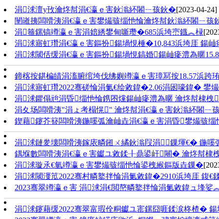
涓浗澶у攼瀹炵幇涓€瀛ｅ害鈥滃紑闂ㄧ孩鈥�
[2023-04-24]
闉嶉挗闆嗗洟涓€瀛ｅ害鐢熶骇缁忚惀瀹炵幇鈥滃紑闂ㄧ孩
涓箍鏍镐竴瀛ｅ害涓婄綉鐢甸噺瓒�685浜垮崈鐡︽椂
[202
涓浗寤虹瓚涓€瀛ｅ害鏂扮鍚堝悓棰�10,843浜垮厓 鍚屾瘮
涓浗閾佸缓涓€瀛ｅ害鏂扮鍚堝悓鎬婚鍚屾瘮澧為暱15.8
鍗楁按鍖楄皟涓滀腑绾垮伐绋嬩竴瀛ｅ害璋冩按18.57浜跨珛
涓浗寤虹瓚2022骞磋惀涓氭€绘敹鍏�2.06涓囦嚎鍏� 
涓浗鑺傝兘涓昏缁忚惀鎸囨爣鍚屾瘮澧為暱 瀹炵幇棣栧
涓夊场闆嗗洟"涓ょ考榻愰" 瀹炵幇涓€瀛ｅ害鈥滃紑闂ㄧ
鍥藉鑳芥簮闆嗗洟鍦嗘弧瀹屾垚涓€瀛ｅ害涓昏鐢熶骇缁
涓浗鏈夎壊闆嗗洟鎵庡疄鎺ㄨ繘鈥滃叚涓鏁堚€� 鍦
鍝堢數闆嗗洟涓€瀛ｅ害钀ユ敹鍒╂鼎鍙屽闀� 瀹炵幇棣
涓浗璇氶€氫竴瀛ｅ害鐢熶骇缁忚惀鍙栧緱鏂版垚鏁�
[202
涓浗閾濅笟2022骞村疄鐜拌惀涓氭敹鍏�2910浜垮厓 鍑€
2023骞翠竴瀛ｅ害 涓浗涓€閲嶅疄鐜拌惀涓氭敹鍏ュ埄娑
涓浗鑳藉缓2022骞翠富瑕佺粡钀ユ寚鏍囧啀鍒涙柊楂� 