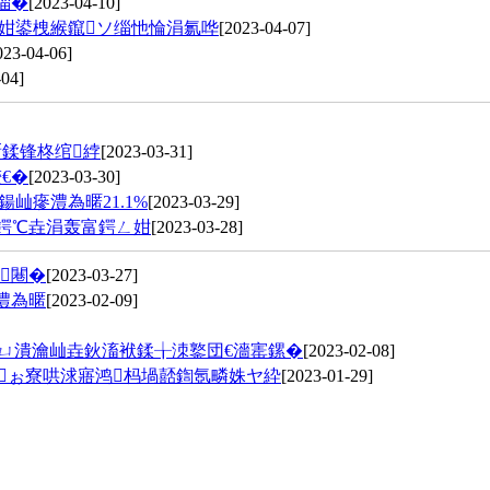
缁�
[2023-04-10]
靛姏鍙栧緱鑹ソ缁忚惀涓氱哗
[2023-04-07]
023-04-06]
-04]
噺鍒锋柊绾綍
[2023-03-31]
€�
[2023-03-30]
鍚屾瘮澧為暱21.1%
[2023-03-29]
笟鍔℃垚涓轰富鍔ㄥ姏
[2023-03-28]
闀�
[2023-03-27]
澧為暱
[2023-02-09]
 鍏ㄩ潰瀹屾垚鈥滀袱鍒╁洓鐜団€濇寚鏍�
[2023-02-08]
 鑸ぉ寮哄浗寤鸿杩堝嚭鍧氬疄姝ヤ紣
[2023-01-29]