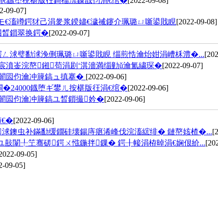
涓€鏃堕棿椹版彺鎶楅渿鏁戠伨涓€绾�
[2022-09-08]
2-09-07]
モ€滀竴鍔犲己涓夎浆鍨嬧€濊祴鑳介珮璐ㄩ噺鍙戝睍
[2022-09-08]
囨晳鎻翠换鍔�
[2022-09-07]
ㄥ浗璧勫浗浼侀珮璐ㄩ噺鍙戝睍 缁煎悎瀹炲姏涓嶆柇澧�...
[202
宸濆崟浣嶅鎺苟涓剧‘淇濇満缁勭ǔ瀹氳繍琛�
[2022-09-07]
湴闇囩伨瀹冲簲鎬ュ搷搴�
[2022-09-06]
�24000鐡堕ギ鐢ㄦ按椹版彺涓€绾�
[2022-09-06]
闇囩伨瀹冲簲鎬ユ晳鎻撮妗�
[2022-09-06]
€�
[2022-09-06]
浗鐭虫补鏋勫缓鐗硅壊鍚庤瘎浠峰伐浣滀綋绯� 鏈嶅姟楂�...
[
敼闈╀笁骞磋鍔ㄨ惤鍦拌鏁� 鍔╂帹涓栫晫涓€娴佷紒...
[20
2022-09-05]
2-09-05]