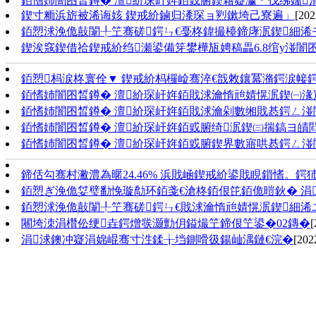
銆愭姉闇囨晳鐏� 澶紒琛屽姩銆戜腑鍥藉寲瀛﹀伐绋嬬
鍥寸粫浜旂被浠诲姟 鍥戒紒鏀归潻琛ョ煭鏉垮己寮遍」
[202
銆愬浗浼佹敼闈╀笁骞磋鍔ㄣ€戞柊鍏撮檯鍗庨泦鍥細浠
鍥涘窛鍥借祫鍥戒紒绉瀬鍙備笌鐢樺瓬娉稿畾6.8绾у湴闇
銆愬杩涙柊寰佺▼ 鍥戒紒杩欏崄骞淬€戠敇鑲冪潃鍔涙帹鍔
銆愭姉闇囨晳鐏� 澶紒琛屽姩銆戝浗瀹惰兘婧愰泦鍥㈠湪
銆愭姉闇囨晳鐏� 澶紒琛屽姩銆戝浗瀹剁數缃戝惎鍔ㄥ
銆愭姉闇囨晳鐏� 澶紒琛屽姩銆戜腑绮泦鍥㈢揣鎬ヨ皟閰
銆愭姉闇囨晳鐏� 澶紒琛屽姩銆戜腑鍥界數寤哄惎鍔ㄥ湴
鍗佸勾骞村潎澧為暱24.46% 浜戝崡鍥戒紒鍙戝睍鎻愭。鍔犻
銆愬ぎ浼佹姇璧勫悗璇勪环銆戔€滄柊銆佷笓銆佹暟鈥� 涓
銆愬浗浼佹敼闈╀笁骞磋鍔ㄣ€戝浗瀹惰兘婧愰泦鍥細浠ユ
闀垮洓涓欑伀绠垚鍔熷彂灏勯仴鎰熶笁鍗佷笁鍙�02鏄�
[
涓浗鐭冲寲涓婂崐骞寸泩鍒╁垱鍘嗗彶鍚屾湡鏈€浣�
[202