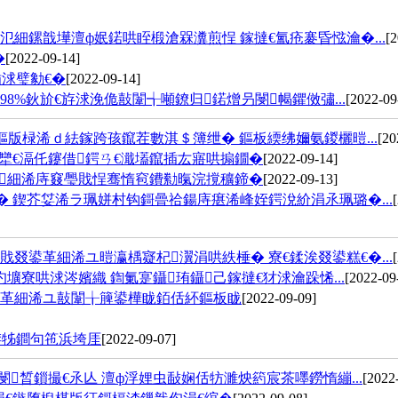
細鏍戠墷澶ф姄鍩哄眰椴滄槑瀵煎悜 鎵撻€氳疮褰昏惤瀹�...
[2
�
[2022-09-14]
浗璧勨€�
[2022-09-14]
%鈥斺€斿浗浼佹敼闈╅噸鐐归鍩熷叧閿幆鑺傚彇...
[2022-09
鏂版椂浠ｄ紶鎵跨孩鑹茬數淇＄簿绁� 鏂板緛绋嬭氨鍐欐暟...
[20
犫€滆仛鑳借鍔ㄢ€濈壒鑹插厷寤哄搧鐗�
[2022-09-14]
鍥細浠庤窡璺戝悜骞惰窇鐨勬暣浣撹穬鍗�
[2022-09-13]
 鍥芥姇浠ラ珮姘村钩鎶曡祫鍚庤瘎浠峰姪鍔涗紒涓氶珮璐�...
叕鍙革細浠ユ暟瀛楀寲杞瀷涓哄紩棰� 寮€鍒涘叕鍙糕€�...
壙寮哄浗涔嬪織 鍧氭寔鑷珛鑷己鎵撻€犲浗瀹跺悕...
[2022-09
鍙革細浠ユ敼闈╁簲鍙樺眬銆佸紑鏂板眬
[2022-09-09]
棣栫牬鐧句竾浜垮厓
[2022-09-07]
晳鎻撮€氶亾 澶ф浮娌虫敮娴佸牥濉炴箹宸茶嚜鐒惰繃...
[2022