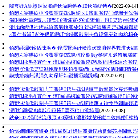
闀夸竷A鎴愬姛鍙戝皠鈥滀腑鏄�1E鈥濆崼鏄�
[2022-09-14]
銆愬厷寤哄紩棰嗗彂灞曘€戝叺鍣ㄨ澶囬泦鍥㈠缓璁惧伐涓氾
涓搱鈥滀竴甯︿竴璺€濇爣蹇楁€ч鐢甸」鐩姇浜у彂鐢
浜戝崡鍥借祫鍥戒紒澶氭帾骞朵妇 鐫€鍔涙墦閫犫€滅豢鑹插
3骞存潵涓ぎ浼佷笟鍜屽悇鍦版敼闈╁畬鎴愮巼鍧囪秴杩�98
銆愬紑灞€鍗佸洓浜� 鍠滆繋浜屽崄澶с€戜腑鍥界數淇★細
銆愬厷寤哄紩棰嗗彂灞曘€戜笢椋庢棩浜у彂鍔ㄦ満锛氭墦閫
銆愬杩涙柊寰佺▼ 澶紒杩欏崄骞淬€戣埅绌哄伐涓氶泦
銆愬ぎ浼佹姇璧勫悗璇勪环銆戞帰绱㈠垱鏂般€佸鎺苟涓�
鍥戒紒鏀归潻涓夊勾琛屽姩鍐插埡鏀跺畼
[2022-09-09]
銆愬浗浼佹敼闈╀笁骞磋鍔ㄣ€戝崡鏂圭數缃戣吹宸炵數缃戝
銆愬杩涙柊寰佺▼ 澶紒杩欏崄骞淬€戜腑鏍搁泦鍥細浼犳
銆愬浗浼佹敼闈╀笁骞磋鍔ㄣ€戜腑鍥藉ぇ鍞愯兘鎶曞叕
澶紒鎶楅渿鏁戠伨鎹愭宸茶秴11浜垮厓
[2022-09-08]
鈥�2022涓浗浼佷笟500寮衡€濇彮姒滐紝钀ユ敹鎬婚
銆愭姉闇囨晳鐏� 澶紒琛屽姩銆戜腑鍥藉畨鑳芥墦閫氬叧閿