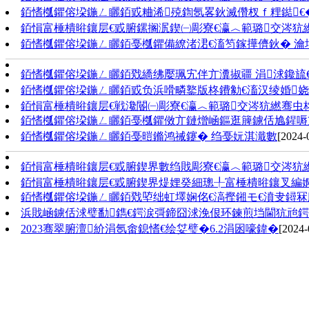
銆愭槬鑺傛垜鍦ㄥ矖銆戜粬浠殑鍧氬畧鈥滅儹杈ｆ粴鐑€
銆愪富棰樻暀鑲层€戜腑鏍搁泦鍥㈠彫寮€瀛︿範璐交涔犺繎
銆愭槬鑺傛垜鍦ㄥ矖銆戞槬鑺備繚渚涒€滀笉鎵撶儕鈥� 瀹
銆愭槬鑺傛垜鍦ㄥ矖銆戣繑绋嬮珮宄伴亣瀵掓疆 涓浗鑱旈
銆愭槬鑺傛垜鍦ㄥ矖銆戜负浜嗗疄鐜版柊鐨勨€滀汉绫婚娆
銆愪富棰樻暀鑲层€戦瀺閽㈠彫寮€瀛︿範璐交涔犺繎骞虫柊
銆愭槬鑺傛垜鍦ㄥ矖銆戞槬鑺傚亣鏈熷崡鏂逛簲鐪佸尯鍟嗕笟鏃
銆愭槬鑺傛垜鍦ㄥ矖銆戞暟鏅鸿祴鑳� 绉戞妧淇濈數
[2024-
銆愪富棰樻暀鑲层€戜腑鍥界數绉戝彫寮€瀛︿範璐交涔犺繎
銆愪富棰樻暀鑲层€戜腑鍥界煶娌癸細璁╀富棰樻暀鑲叉編
銆愭槬鑺傛垜鍦ㄥ矖銆戣埅绌虹墿娴佲€滈摼鎺モ€濆叏鐞
浜戝崡鐪佸浗璧勫鐫€鍔涙彁鍗囧浗浼佷环鍊煎垱閫犺兘
2023骞翠腑澶紒涓氬畬鎴愭€绘姇璧�6.2涓囦嚎鍏�
[2024-