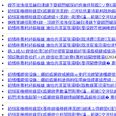
鍥芥湁浼佷笟鏀归潻娣卞寲鎻愬崌琛屽姩瀹炵幇鑹ソ寮€灞
銆愪富棰樻暀鑲层€戜腑寤洪泦鍥㈠涔犺疮褰讳範杩戝钩鏂版
銆愪富棰樻暀鑲层€戜繚鍒╅泦鍥㈠彫寮€瀛︿範璐交涔犺繎
婀栧寳鐪佸彫寮€鍏ㄧ渷鍥芥湁浼佷笟鏀归潻娣卞寲鎻愬崌
銆愭柊骞村紑鏂板眬 瀹炲共淇冨彂灞曘€戞垜鍥芥袱娴峰嫎
銆愭柊骞村紑鏂板眬 瀹炲共淇冨彂灞曘€戝浗鑽泦鍥互
銆愭柊骞村紑鏂板眬 瀹炲共淇冨彂灞曘€戝洓宸濈渷灞炲浗
鎷ユ姳AI 鍥借祫澶紒鍔犲揩甯冨眬鍜屽彂灞曟櫤鑳戒骇涓
閲婃斁鎶曡祫鍔ㄨ兘 鍥借祫澶紒寮€骞村姞閫熷竷灞€
[2024
銆愭柊骞村紑鏂板眬 瀹炲共淇冨彂灞曘€戞彁閫熸彁鏁� 蹇
銆愭槬鑺傛垜鍦ㄥ矖銆戜腑鍥戒腑鐓ゅ叏鍔涗繚闅滄槬鑺傛
銆愭槬鑺傛垜鍦ㄥ矖銆戜腑杩滄捣杩愮墿娴佷緵搴旈摼鍏ㄥ
銆愭柊骞村紑鏂板眬 瀹炲共淇冨彂灞曘€戠敇鑲冪渷灞炰紒
銆愪富棰樻暀鑲层€戜腑鍥界數瀛愬彫寮€瀛︿範璐交涔犺繎
銆愬浗浼佹敼闈┿€戜腑鍥藉疂鍘燂細閿氬畾鏂扮洰鏍� 骞插
銆愪富棰樻暀鑲层€戞柊鍏撮檯鍗庨泦鍥細浠ユ彁鍗団€滀
銆愪富棰樻暀鑲层€戜腑鍥介粍閲戝彫寮€瀛︿範璐交涔犺繎