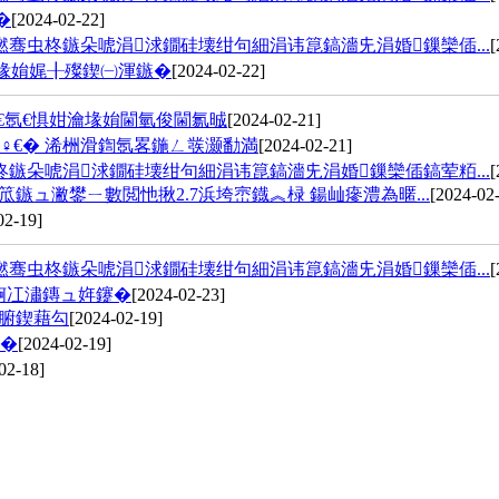
�
[2024-02-22]
骞虫柊鏃朵唬涓浗鐗硅壊绀句細涓讳箟鎬濇兂涓婚鏁欒偛...
[
堟姢娓╂殩鍥㈠渾鏃�
[2024-02-22]
€氬€惧姏瀹堟姢閫氫俊閫氱晠
[2024-02-21]
♀€� 浠栦滑鍧氬畧鍦ㄥ彂灏勫満
[2024-02-21]
鏃朵唬涓浗鐗硅壊绀句細涓讳箟鎬濇兂涓婚鏁欒偛鎬荤粨...
[
ュ潎鐢ㄧ數閲忚揪2.7浜垮崈鐡︽椂 鍚屾瘮澧為暱...
[2024-02
02-19]
骞虫柊鏃朵唬涓浗鐗硅壊绀句細涓讳箟鎬濇兂涓婚鏁欒偛...
[
婀冮潚鏄ュ姩鑳�
[2024-02-23]
冧腑鍥藉勾
[2024-02-19]
鍔�
[2024-02-19]
02-18]