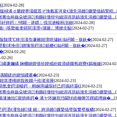
€
[2024-02-28]
椂浠ｄ腑鍥界壒鑹茬ぞ浼氫富涔夋€濇兂涓婚鏁欒偛鎬荤粨...
骞虫柊鏃朵唬涓浗鐗硅壊绀句細涓讳箟鎬濇兂涓婚鏁欒偛...
[
琛屽姩鍔ㄥ憳閮ㄧ讲鏆ㄥ伐浣滄帹杩涗細
[2024-02-28]
鎺㈠彂鐜板叏鐞冩渶澶у彉璐ㄥ博娌圭敯
[2024-02-27]
鏂版皵璞℃柊浣滀负濂嬪姏澶哄彇鈥滃紑闂ㄧ孩鈥�
[2024-02-27]
璧勫浗浼佸鐐瑰彂鍔涘鎴樷€滃紑闂ㄧ孩鈥�
[2024-02-27]
�
[2024-02-26]
-02-26]
繘濂嬭繘 娴欐睙鍥借祫鍥戒紒鍑濆績鑱氬姏寮€鏂板眬
[2024-02
湡闂磋兘婧愪緵搴�
[2024-02-23]
姏淇濋殰姘戠敓鐗╄祫渚涘簲
[2024-02-23]
涓氬叏鍔涙帹鍔ㄧ粡娴庤繍琛屽己鍔插紑灞€
[2024-02-23]
骞虫柊鏃朵唬涓浗鐗硅壊绀句細涓讳箟鎬濇兂涓婚鏁欒偛...
[
湪瀹炲寤烘柊鍔� 浠ヤ环鍊煎垱閫犲紩棰嗕笘鐣屼竴娴�...
[
笁鍔涒€濅负鐩爣 鎺ㄥ姩涓婚鏁欒偛璧版繁璧板疄
[2024-02-27]
骞虫柊鏃朵唬涓浗鐗硅壊绀句細涓讳箟鎬濇兂涓婚鏁欒偛...
[