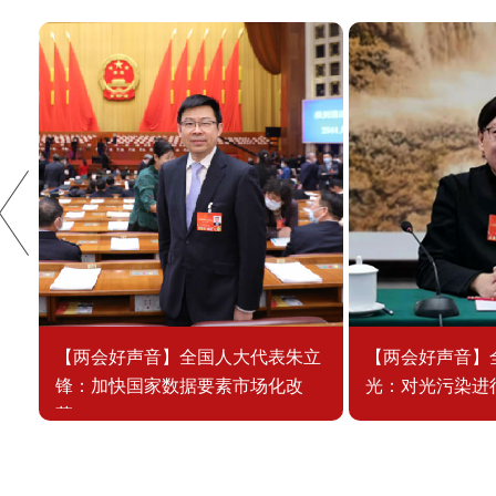
【两会好声音】全国人大代表朱立
【两会好声音】
锋：加快国家数据要素市场化改
光：对光污染进行
革...