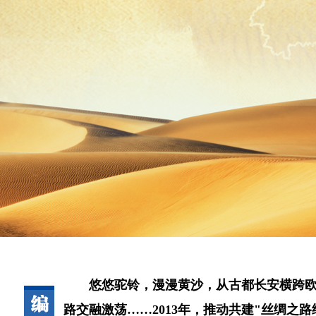
悠悠驼铃，漫漫黄沙，从古都长安横跨
路交融激荡……2013年，推动共建"丝绸之