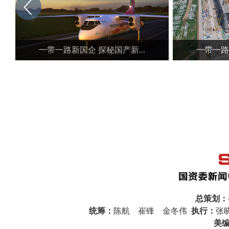
总策划：
统筹：
陈航 崔锋 金冬伟
执行：
张
美