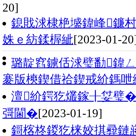
20]
鎴戝浗棣栬墭鍏峰鐮
姝ｅ紡鍒楃紪
[2023-01-20
璐靛窞鐪佸浗璧勫鍏
褰版樉鍥借祫鍥戒紒鎷呭
澶紒鍔犵爜鎵╂姇璧� 
彁閫�
[2023-01-19]
鎶楁柊鍐犵梾姣掑彛鏈