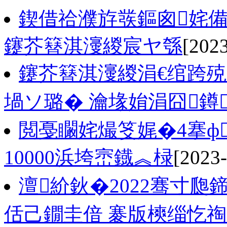
鍥借祫濮斿彂鏂囪姹
鑳芥簮淇濅緵宸ヤ綔
[202
鑳芥簮淇濅緵涓€绾跨
堝ソ璐� 瀹堟姢涓囧鐏
閲戞矙姹熶笅娓�4搴ф
10000浜垮崈鐡︽椂
[2023-
澶紒鈥�2022骞寸瓟
佸己鐗圭偣 褰版樉缁忔祹