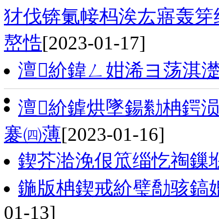
犲伐锛氭帹杩涘厷寤轰笌
嶅悎
[2023-01-17]
澶紒鍏ㄥ姏浠ヨ荡淇
澶紒鎼烘墜鍚勬柟鍔涢
褰㈣薄
[2023-01-16]
鍥芥湁浼佷笟缁忔祹鏁
鍦版柟鍥戒紒璧勪骇鎬婚
01-13]