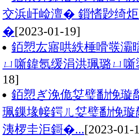
交浜屽崄澶� 鎻愭尟绮炬
�
[2023-01-19]
銆愬厷寤哄紩棰嗗彂灞
ㄩ噺鍏氬缓涓洪珮璐ㄩ噺
18]
銆愬ぎ浼佹姇璧勫悗璇
珮鏁堟帹鍔ㄦ姇璧勫悗璇
洟椤圭洰鎶�...
[2023-01-