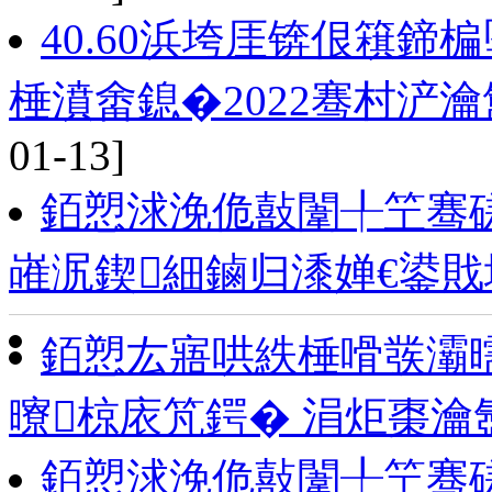
40.60浜垮厓锛佷簯
棰濆畬鎴�2022骞村浐
01-13]
銆愬浗浼佹敼闈╀笁骞
嶉泦鍥細鏀归潻婵€鍙
銆愬厷寤哄紩棰嗗彂灞
曢椋庡竼鍔� 涓炬棗瀹
銆愬浗浼佹敼闈╀笁骞磋