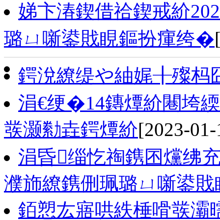
娣卞湷鍥借祫鍥戒紒20
璐ㄩ噺鍙戝睍鏂扮瘒绔�
鍔涗繚缇や紬娓╂殩杩
涓€绠�14鏄燂紒闀垮
彂灏勬垚鍔燂紒
[2023-01-
涓昏缁忔祹鎸囨爣绋
濮斾繚鎸侀珮璐ㄩ噺鍙戝
銆愬厷寤哄紩棰嗗彂灞