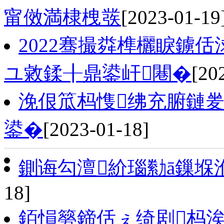
甯傚満棣栧彂
[2023-01-19
2022骞撮粦榫欐睙鐪
ユ敹鍒╂鼎鍙屽闀�
[20
浼佷笟杩愯绋充腑鏈夎
鍙�
[2023-01-18]
鍘诲勾澶紒瑙勬ā鏁堢
18]
銆愪簩鍗佸ぇ绮剧杩涘