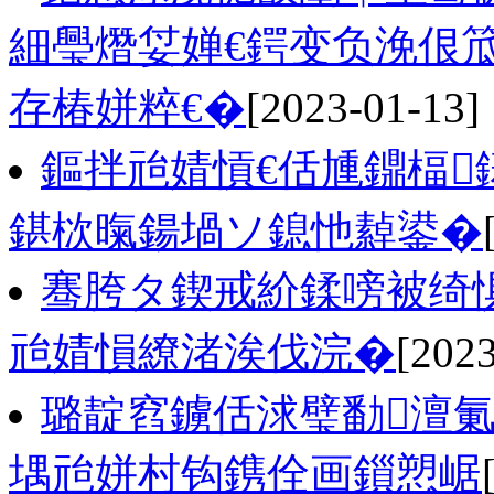
細璺熸姇婵€鍔变负浼佷
存椿姘粹€�
[2023-01-13]
鏂拌兘婧愩€佸尰鐤楅
鍖栨暣鍚堝ソ鎴忚繛鍙�
骞胯タ鍥戒紒鍒嗙被绮
兘婧愪繚渚涘伐浣�
[2023
璐靛窞鐪佸浗璧勫澶氭
堣兘姘村钩鎸佺画鎻愬崌