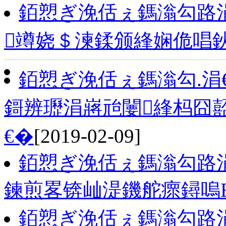
銆愬ぎ浼佸ぇ鎷滃勾路涓
竴娆＄湅鍒颁綘娴佹唱鈥
銆愬ぎ浼佸ぇ鎷滃勾.涓
鎶辨瓑涓嶈兘闄綘杩囧嚭
€�
[2019-02-09]
銆愬ぎ浼佸ぇ鎷滃勾路
鍊煎畧锛屾湜鐖舵瘝鐞嗚
銆愬ぎ浼佸ぇ鎷滃勾路涓