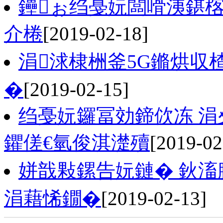
鑸ぉ绉戞妧闆嗗洟鍖楁
介棬
[2019-02-18]
涓浗棣栦釜5G鏅烘収
�
[2019-02-15]
绉戞妧鑼冨効鍗佽冻 涓
鑺傞€氫俊淇濋殰
[2019-02
姘戠敤鏍告妧鏈� 鈥滀
涓藉悕鐗�
[2019-02-13]