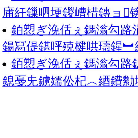
庯紝鏁呬埂鍐嶆棤鏄ョ
銆愬ぎ浼佸ぇ鎷滃勾路
鍚冩偍鍖呯殑楗哄瓙鍟︼
銆愬ぎ浼佸ぇ鎷滃勾路
鎴戞兂鐪嬬伀杞︿綇鐨勬