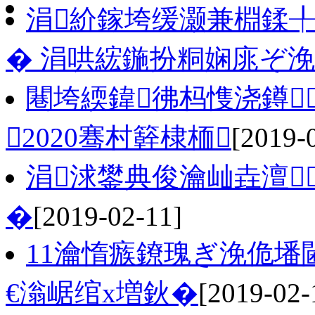
涓紒鎵垮缓灏兼棩鍒
� 涓哄綋鍦扮粡娴庣ぞ
闀垮緛鍏彿杩愯浇鐏
2020骞村簳棣栭
[2019-
涓浗鐢典俊瀹屾垚澶
�
[2019-02-11]
11瀹惰瘯鐐瑰ぎ浼佹墦
€滃崌绾х増鈥�
[2019-02-