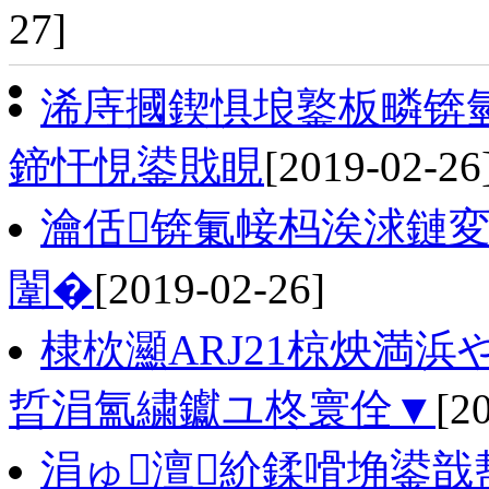
27]
浠庤摑鍥惧埌鐜板疄锛
鍗忓悓鍙戝睍
[2019-02-26
瀹佸锛氭帹杩涘浗鏈
闈�
[2019-02-26]
棣栨灦ARJ21椋炴満浜
晢涓氳繍钀ユ柊寰佺▼
[2
涓ゅ澶紒鍒嗗埆鍙戠