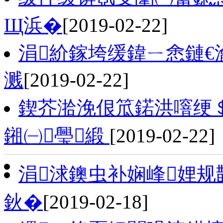
Щ浜�
[2019-02-22]
涓紒鎵垮缓鍏ㄧ悆鏈€
溅
[2019-02-22]
鍥芥湁浼佷笟鍩洪噾绠
鎺㈠璺緞
[2019-02-22]
涓浗鐭虫补娴峰娌
鈥�
[2019-02-18]