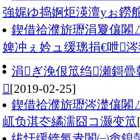
強娓ゆ捣婀炬渶澶уぉ鐒
鍥借祫濮旂瓑涓夐儴闂
婢冲ぇ妗ュ缓璁捐€呭
涓ぎ浼佷笟绉瀬鎶

[2019-02-25]
鍥借祫濮旂瓑涔濋儴闂ㄥ
屼负淇冭繘濡囧コ灏变笟
绂忓缓锛氬叏闈㈠畬鎴