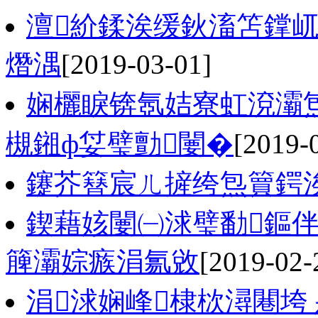
澶紒鍒涘缓鈥滀笘鐣
熸湡
[2019-03-01]
娴欐睙锛氬姞寮虹渷灞炰
槻鎺ф姇璧勯闄�
[2019-
鑳芥簮宸ㄦ摌绔炰簤鍔
鍥藉姟闄㈠浗璧勫鏂伴
簲灞婃瘯涓氱敓
[2019-02-
涓浗娴峰棣栨潯闀垮