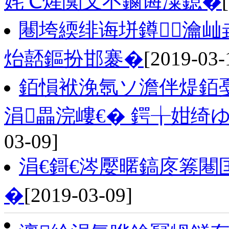
姹℃煋闃叉不鏀诲潥鎴�
闀垮緛绯诲垪鐏瀹屾垚
炲嚭鏂扮邯褰�
[2019-03-
銆愪袱浼氬ソ澹伴煶銆
涓畾浣嶁€� 鍔╁姏绮
03-09]
涓€鎶€涔嬮暱鎬庝箞闀
�
[2019-03-09]