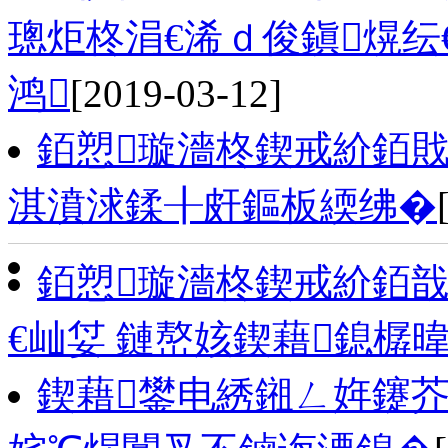
璁炬柊涓€浠ｄ俊鎭熀纭
鸿
[2019-03-12]
銆愬璇濇柊鍥戒紒銆
淇濆浗鍒╂皯鏂板緛绋�
銆愬璇濇柊鍥戒紒銆
€屾姇 鏈嶅姟鍥藉鎴樼
鍥藉鐢电綉鎺ㄥ姩鑳芥