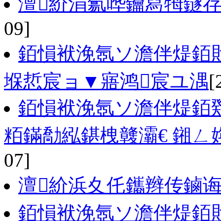
澶紒涓氱哗鑰冩牳鐩
09]
銆愪袱浼氬ソ澹伴煶銆戝
堢悊宸ョ▼寤鸿宸ユ湡
[
銆愪袱浼氬ソ澹伴煶銆
粨鏋勪紭鍖栧竷灞€ 鎺
07]
澶紒浜夊仛鑴辫传鏀
銆愪袱浼氬ソ澹伴煶銆戝