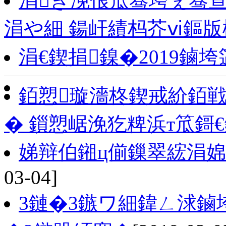
涓ぎ浼佷笟骞垮ぇ骞
涓や細 鍚屽績杩芥ⅵ鏂版
涓€鍥捐鎳�2019鏀
銆愬璇濇柊鍥戒紒銆戦
� 鎻愬崌浼犵粺浜т笟鎶
娣辩伯鎺ц偂鏁翠綋涓婂
03-04]
3鏈�3鏃ワ細鍏ㄥ浗鏀