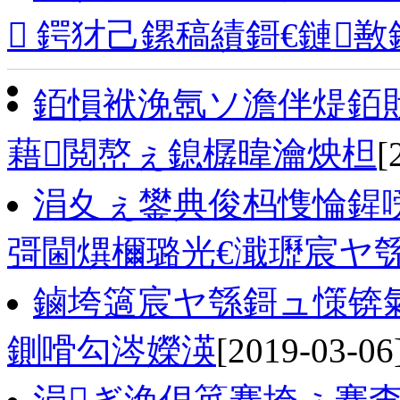
 鍔犲己鏍稿績鎶€鏈
銆愪袱浼氬ソ澹伴煶銆戝
藉閲嶅ぇ鎴樼暐瀹炴柦
[
涓夊ぇ鐢典俊杩愯惀鍟嗙
彁閫熼檷璐光€濈瓑宸ヤ
鏀垮簻宸ヤ綔鎶ュ憡锛氣
鍘嗗勾涔嬫渶
[2019-03-06