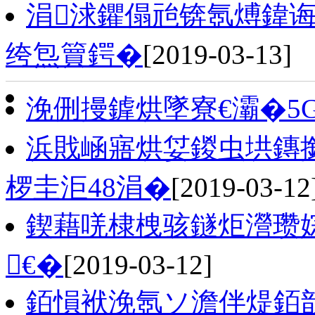
涓浗鑺傝兘锛氬煿鍏诲
绔炰簤鍔�
[2019-03-13]
浼侀摱鎼烘墜寮€灞�5
浜戝崡寤烘姇鍐虫垬鏄撳
椤圭洰48涓�
[2019-03-12
鍥藉唴棣栧骇鐩炬瀯瓒
€�
[2019-03-12]
銆愪袱浼氬ソ澹伴煶銆