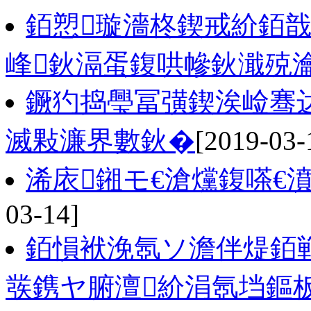
銆愬璇濇柊鍥戒紒銆戠
峰鈥滆蛋鍑哄幓鈥濈殑
鐝犳捣璺冨彉鍥涘崄骞
滅敤濂界數鈥�
[2019-03-
浠庡鎺モ€滄爣鍑嗏€
03-14]
銆愪袱浼氬ソ澹伴煶銆
彂鎸ヤ腑澶紒涓氬垱鏂