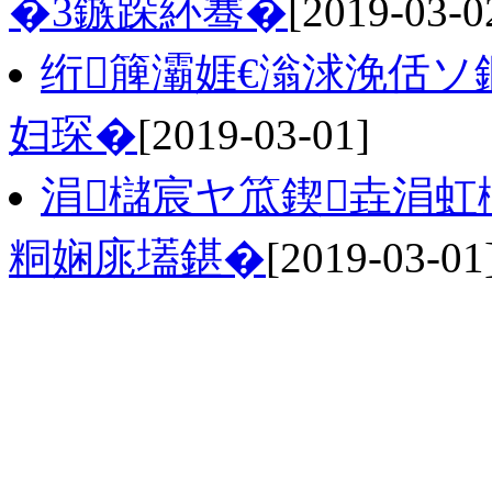
�3鏃跺紑骞�
[2019-03-0
绗簲灞娾€滃浗浼佸ソ
妇琛�
[2019-03-01]
涓櫧宸ヤ笟鍥垚涓虹
粡娴庣壒鍖�
[2019-03-01