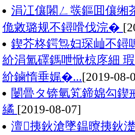
涓冮儴闂ㄥ彂鏂囬儴缃
佹敹璐规不鐞嗗伐浣�
[2
鍥芥柊鍔炰妇琛屾不鐞
紒涓氳礋鎷呭惞椋庝細 
紒鏀惰垂娓�...
[2019-08-
闄曡タ锛氫笂鍗婂勾鍥
繘
[2019-08-07]
澶挗鈥滄墜鎾曢挗鈥濋」