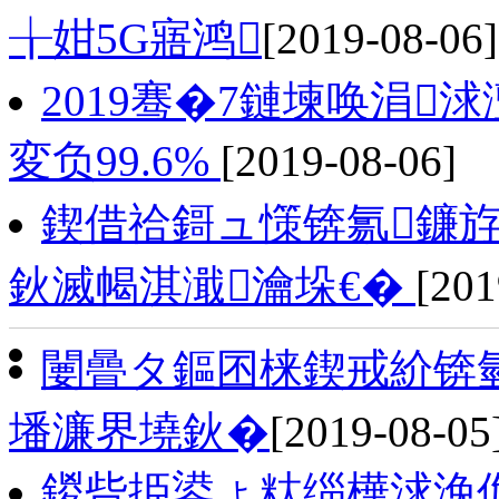
╁姏5G寤鸿
[2019-08-06]
2019骞�7鏈堜唤涓
変负99.6%
[2019-08-06]
鍥借祫鎶ュ憡锛氱鐮斿
鈥滅幆淇濈瀹垛€�
[201
闄曡タ鏂囨梾鍥戒紒锛
墦濂界墝鈥�
[2019-08-05
鍐呰挋鍙ょ粏缁樺浗浼