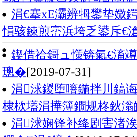
涓€搴хЕ灞辨牳鐢垫媺鍔
愪骇鍊煎崈浜垮乏鍙斥€
鍥借祫鎶ュ憡锛氣€滀竴
璁�
[2019-07-31]
涓浗鍐堕噾鍦拌川鎬
棣栨壒涓撶簿鐗规柊鈥滃
涓浗娴锋补绛剧害渚