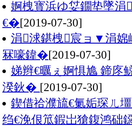
婀栧寳浜ゆ姇鐗垫墜涓
€�
[2019-07-30]
涓浗鍖栧宸ョ▼涓婂
冧嚎鍏�
[2019-07-30]
娣辫€曞ぇ婀惧尯 鍗庝
湀鈥�
[2019-07-30]
鍥借祫濮旈€氭姤琛ㄦ壃2
绉€浼佷笟鍜岀獊鍑鸿础