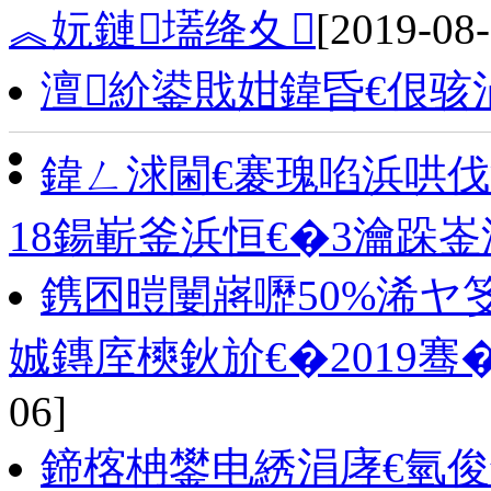
︽妧鏈壒绛夊
[2019-08-
澶紒鍙戝姏鍏昏€佷骇
鍏ㄥ浗閫€褰瑰啗浜哄伐
18鍚嶄釜浜恒€�3瀹跺
鎸囨暟闄嶈嚦50%浠ヤ
娍鏄庢樉鈥斺€�2019骞�7
06]
鍗楁柟鐢电綉涓庨€氫俊