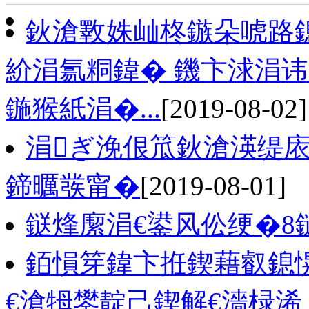
鈥滄斁姝屾柊鏃朵唬路
紒涓氱粡鍏� 鐖卞浗涓
鍦猴紙涓�...
[2019-08-02]
涓ぎ浼佷笟鈥滄渶缇庡
鍗曞彂甯�
[2019-08-01]
鎹烽緳涓€鍙风伀绠�8
銆愪笌鍏卞拰鍥藉叡鎴
€滄牳鐢靛己鍥解€濇椂浠