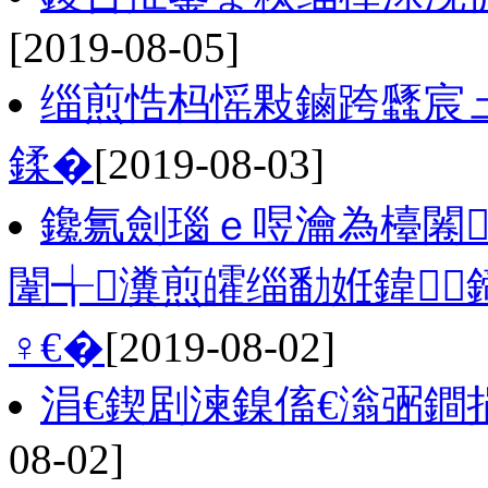
[2019-08-05]
缁煎悎杩愮敤鏀跨瓥宸
鍒�
[2019-08-03]
鑱氱劍瑙ｅ喅瀹為檯闂
闈╅瀵煎皬缁勫姙鍏
♀€�
[2019-08-02]
涓€鍥剧湅鎳傗€滃弻鐧
08-02]