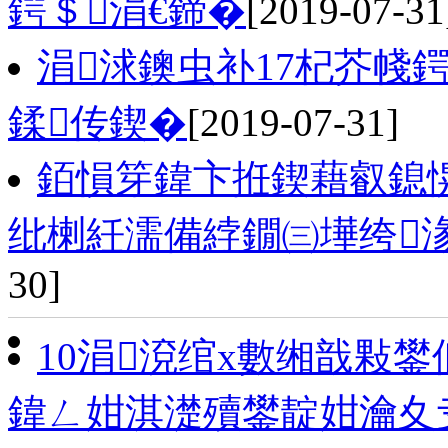
鍔＄涓€鍗�
[2019-07-31
涓浗鐭虫补17杞芥帴
鍒传鍥�
[2019-07-31]
銆愪笌鍏卞拰鍥藉叡鎴愰
纰楋紝濡備綍鐗㈢墷绔
30]
10涓渷绾х數缃戠敤
鍏ㄥ姏淇濋殰鐢靛姏瀹夊