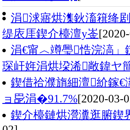
涓浗寤烘潗鈥滀簯绛
缇庡厓鍥介檯澶у崟
[2020-
涓€甯︿竴璺悎浣滈」
琛屽姩涓烘垜浠敞鍏ヤ
鍥借祫濮旓細澶紒鎵€
ョ巼涓�91.7%
[2020-03-0
鍥介檯鏈烘瀯瀵逛腑鍥
02]