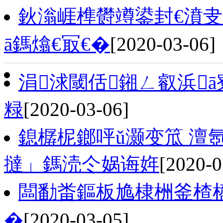
鈥滃崕榫欎竴鍙封€濆叏
ā鎷熻€冣€�
[2020-03-06]
涓浗閾佸鎺ㄥ叡浜ā
粶
[2020-03-06]
鎴樼柅鎯呯ǔ灏变笟 澶
撻」鎷涜仒娲诲姩
[2020-0
闆勫畨鏂板尯棣栦釜楂橀
�
[2020-03-05]