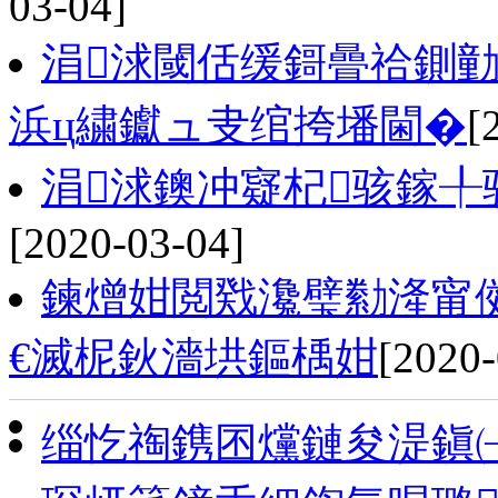
03-04]
涓浗閾佸缓鎶曡祫鍘
浜ц繍钀ュ叏绾挎墦閫�
[
涓浗鐭冲寲杞骇鎵╀
[2020-03-04]
鍊熷姏閲戣瀺璧勬湰甯
€滅柅鈥濇垬鏂楀姏
[2020-
缁忔祹鎸囨爣鏈夋湜鎭㈠