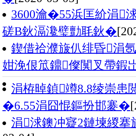
3600瀹�55浜匡紒涓
磋В鈥滆瀺璧勯毦鈥�
[20
鍥借祫濮旇仈绯昏涓氬
姏浼佷笟鐤儏闃叉帶鍜
涓栫晫鍞竴8.8绫崇
�6.55涓囧惃鏂扮邯褰�
[
涓浗鐭冲寲2鏈堜緵搴斿