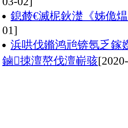
03-02]
鎴樷€滅柅鈥濋《姊佹煴
01]
浜哄伐鏅鸿兘锛氬乏鎵
鏀拺澶嶅伐澶嶄骇
[2020