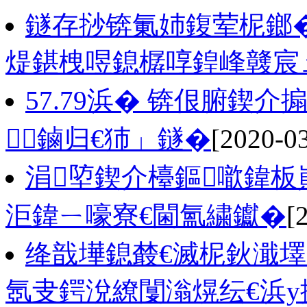
鐩存挱锛氭姉鍑荤柅鎯�
煶鍖栧喅鎴樼啍鍠峰竷宸
57.79浜� 锛佷腑鍥
鏀归€犻」鐩�
[2020-0
涓埅鍥介檯鏂噷鍏板
洰鍏ㄧ嚎寮€閫氳繍钀�
[
绛戠墷鎴樷€滅柅鈥濈墿
氬叏鍔涗繚闅滃熀纭€浜