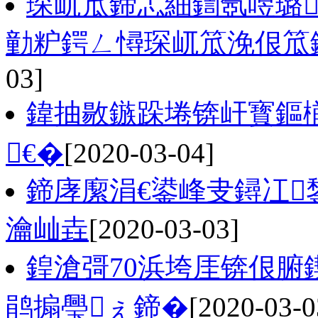
琛屼笟鍗忎細鍧氬喅璐
勭粐鍔ㄥ憳琛屼笟浼佷笟
03]
鍏抽敭鏃跺埢锛屽寳鏂
€�
[2020-03-04]
鍗庨緳涓€鍙峰叏鐞冮
瀹屾垚
[2020-03-03]
鍠滄彁70浜垮厓锛佷
鹃搧璺ぇ鍗�
[2020-03-0