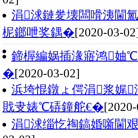
涓浗鏈夎壊闆嗗洟閫氳
柅鎯呭奖鍝�
[2020-03-02
鍗楃編娲插湪寤鸿妯℃
�
[2020-03-02]
浜垮惃鐓ょ偔涓浆娓
戝叏婊℃硦鐘舵€�
[2020-
涓浗缁忔祹鎬婚噺閫艰