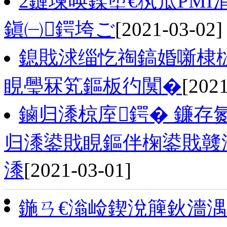
2鏈堜唤鍒堕€犱笟PMI
鎭㈠鍔垮ご
[2021-03-02]
鎴戝浗缁忔祹鎬婚噺棣栨
睍璺冧笂鏂板彴闃�
[2021
鏀归潻椋庢鍔� 鐮存
归潻鍙戝睍鏂伴椈鍙戝竷
潻
[2021-03-01]
鍦ㄢ€滃崄鍥涗簲鈥濇