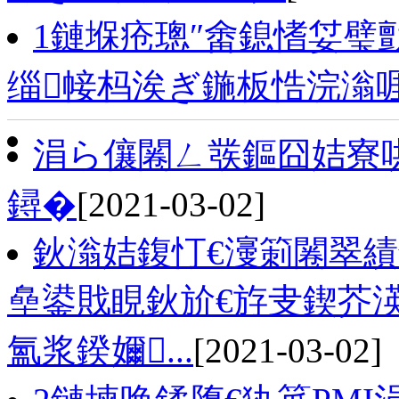
1鏈堢疮璁″畬鎴愭姇璧勯
缁帹杩涘ぎ鍦板悎浣滃
涓ら儴闂ㄥ彂鏂囧姞寮
鐞�
[2021-03-02]
鈥滃姞鍑忊€濅箣闂翠績
皨鍙戝睍鈥斺€斿叏鍥芥
氳浆鍨嬭...
[2021-03-02]