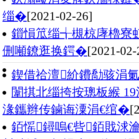
缁�
[2021-02-26]
鎻愪笟缁╅槻椋庨櫓寮虹
侀噸鐐逛换鍔�
[2021-02-
鍥借祫澶紒鐨勪骇涓氭
闈掑北缁挎按璁板緱 1
湪鑴辫传鏀诲潥涓€绾�
[
銆愮鐞嗚€呰銆戝浗