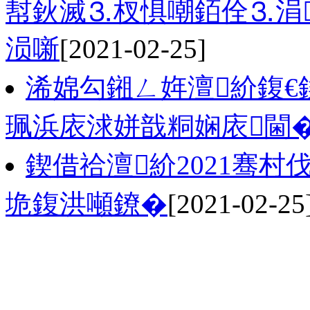
幇鈥滅⒊杈惧嘲銆佺⒊涓
涢噺
[2021-02-25]
浠婂勾鎺ㄥ姩澶紒鍑€
珮浜庡浗姘戠粡娴庡閫
鍥借祫澶紒2021骞
垝鍑洪噸鐐�
[2021-02-25