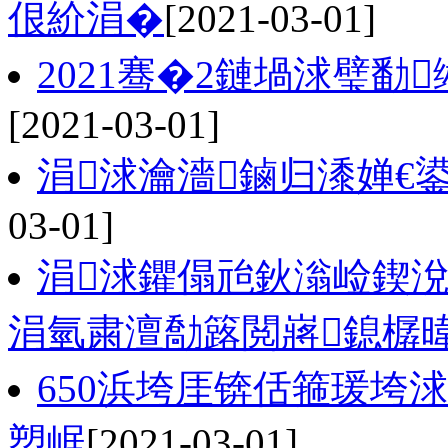
佷紒涓�
[2021-03-01]
2021骞�2鏈堝浗璧勫
[2021-03-01]
涓浗瀹濇鏀归潻婵€
03-01]
涓浗鑺傝兘鈥滃崄鍥
涓氫粛澶勪簬閲嶈鎴樼
650浜垮厓锛佸箍瑗垮
愬崌
[2021-03-01]