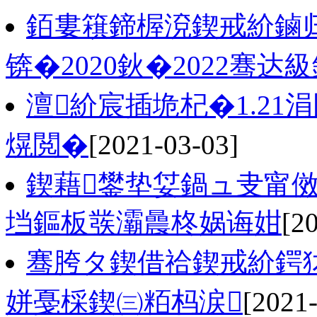
銆婁簯鍗楃渷鍥戒紒鏀
锛�2020鈥�2022骞达
澶紒宸插垝杞�1.2
熀閲�
[2021-03-03]
鍥藉鐢垫姇鍋ュ叏甯傚
垱鏂板彂灞曟柊娲诲姏
[2
骞胯タ鍥借祫鍥戒紒鍔犲
姘戞棌鍥㈢粨杩涙
[2021