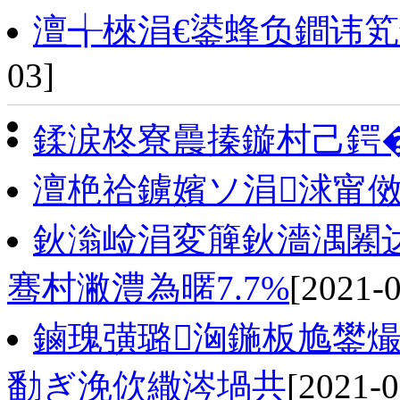
澶╅棶涓€鍙蜂负鐧讳笂
03]
鍒涙柊寮曟搸鏇村己鍔
澶栬祫鐪嬪ソ涓浗甯
鈥滃崄涓変簲鈥濇湡闂
骞村潎澧為暱7.7%
[2021-0
鏀瑰彉璐洶鍦板尯鐢熶
勫ぎ浼佽繖涔堝共
[2021-0