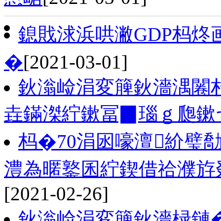
鎴戝浗浜哄潎GDP杩炵
�
[2021-03-01]
鈥滃崄涓変簲鈥濇湡闂
垚鏋滐紵鏉冨▉瑙ｇ瓟鏉
杩�70涓囦嚎澶紒璧
澧為暱鐜囷紵鍥借祫濮斿叕
[2021-02-26]
鈥滃崄涓変簲鈥濇椂鏈�