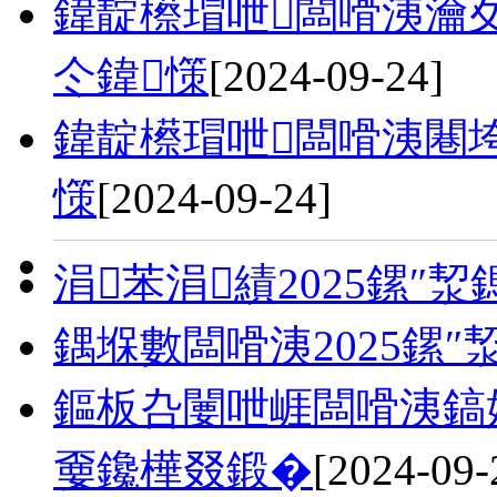
鍏靛櫒瑁呭闆嗗洟瀹夊
仒鍏憡
[2024-09-24]
鍏靛櫒瑁呭闆嗗洟闀垮
憡
[2024-09-24]
涓苯涓績2025鏍″
鍝堢數闆嗗洟2025鏍″
鏂板叴闄呭崕闆嗗洟鎬
嫑鑱樺叕鍛�
[2024-09-