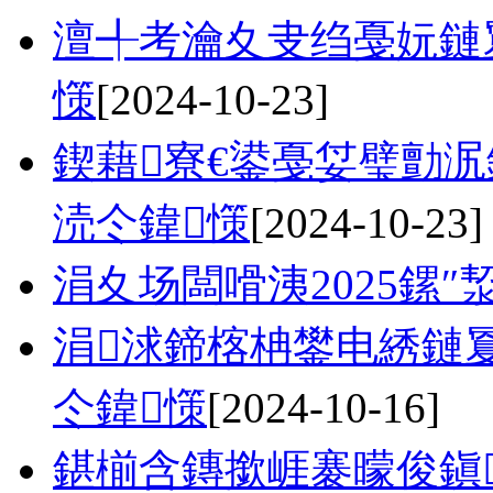
澶╃考瀹夊叏绉戞妧鏈夐
憡
[2024-10-23]
鍥藉寮€鍙戞姇璧勯泦
涜仒鍏憡
[2024-10-23]
涓夊场闆嗗洟2025鏍″
涓浗鍗楁柟鐢电綉鏈夐
仒鍏憡
[2024-10-16]
鍖椾含鏄撳崕褰曚俊鎭