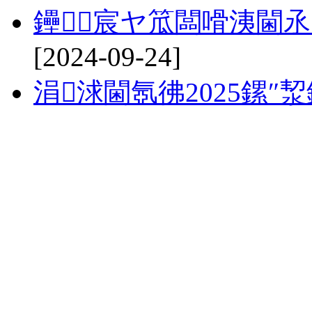
鑸┖宸ヤ笟闆嗗洟閫氶
[2024-09-24]
涓浗閫氬彿2025鏍″