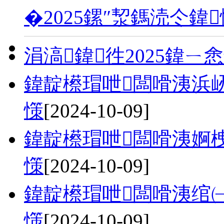
�2025鏍″洯鎷涜仒鍏
涓滈鍏徃2025鍏ㄧ
鍏靛櫒瑁呭闆嗗洟浜屻€
憡
[2024-10-09]
鍏靛櫒瑁呭闆嗗洟婀栧
憡
[2024-10-09]
鍏靛櫒瑁呭闆嗗洟绾㈠
憡
[2024-10-09]