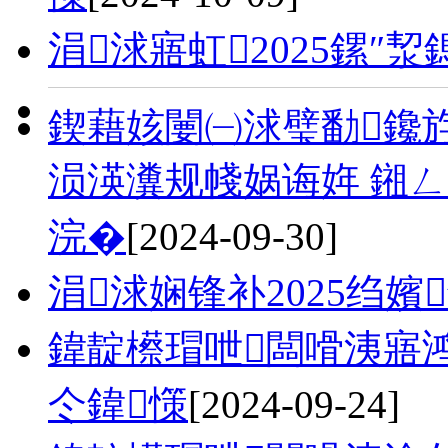
涓浗寤虹2025鏍″
鍥藉姟闄㈠浗璧勫鑱
涢渶瀵规帴娲诲姩 鎺
浣�
[2024-09-30]
涓浗娴锋补2025绉嬪
鍏靛櫒瑁呭闆嗗洟寤鸿
仒鍏憡
[2024-09-24]