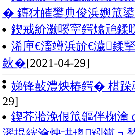
� 鏄犲皠鐢典俊浜嬩笟鍙
鍥戒紒灏嗘寜鍔熻兘鍒
浠庘€滀竴浜斺€濊鍒
鈥�
[2021-04-29]
娣锋敼澧炴椿鍔� 椹
29]
鍥芥湁浼佷笟鏂伴椈瀹
濯掍綋瀹炴垬璁粌钀ュ