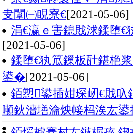
叏闈㈠睍寮€
[2021-05-06]
涓€瀛ｅ害鎴戝浗鍒堕€犱
[2021-05-06]
鍒堕€犱笟鏁板瓧鍖栬浆
鍙�
[2021-05-06]
銆愬鍙插姏琛屻€戝叺
噸鈥濇墡瀹炴帹杩涘厷鍙
銆愮櫨骞村厷鏃楃孩 鍥