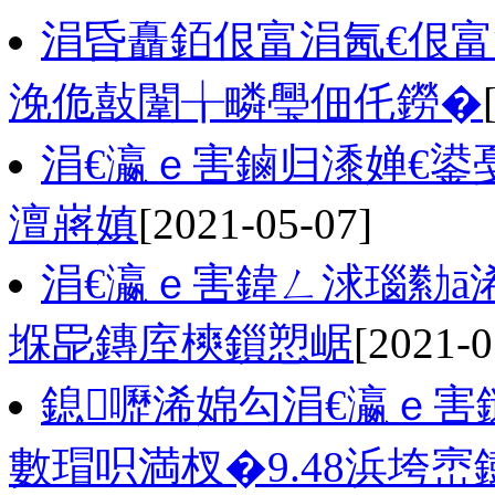
涓昏矗銆佷富涓氥€佷富
浼佹敼闈╁疄璺佃仛鐒�
涓€瀛ｅ害鏀归潻婵€鍙
澶嶈嫃
[2021-05-07]
涓€瀛ｅ害鍏ㄥ浗瑙勬
堢巼鏄庢樉鎻愬崌
[2021-0
鎴嚦浠婂勾涓€瀛ｅ害
數瑁呮満杈�9.48浜垮崈