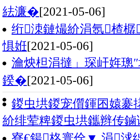
紶濂�
[2021-05-06]
绗洓鏈熶紒涓氬楂樼
惧姙
[2021-05-06]
瀹炴柦涓撻」琛屽姩璁″
鍨�
[2021-05-06]
鍐虫垬鍐宠儨鍕囨媴褰
紒绯荤粺鍐虫垬鑴辫传鏀
寮€鍚柊寰佺▼ 涓