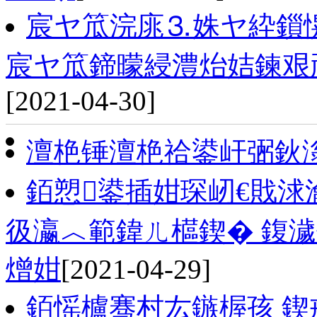
宸ヤ笟浣庣⒊姝ヤ紣鎻愰
宸ヤ笟鍗曚綅澧炲姞鍊艰兘
[2021-04-30]
澶栬锤澶栬祫鍙屽弻鈥
銆愬鍙插姏琛屻€戝浗
彶瀛︿範鍏ㄦ櫙鍥� 鍑
熷姏
[2021-04-29]
銆愮櫨骞村厷鏃楃孩 鍥