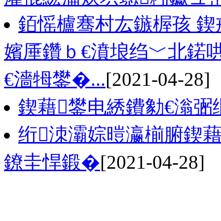
銆愮櫨骞村厷鏃楃孩 鍥
嬪厜鑽ｂ€濆埌绉﹀北鍩哄
€濇牳鐢�...
[2021-04-28]
鍥藉鐢电綉鐨勨€滃弻
绗洓灞婃暟瀛椾腑鍥
鐐圭悍鍛�
[2021-04-28]