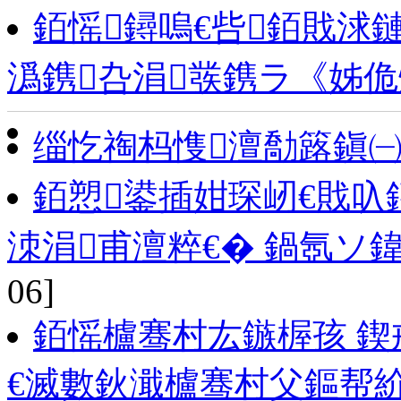
銆愮鐞嗚€呰銆戝浗
潙鎸叴涓彂鎸ラ《姊
缁忔祹杩愯澶勪簬鎭㈠
銆愬鍙插姏琛屻€戝叺
洓涓甫澶粹€� 鍋氬ソ
06]
銆愮櫨骞村厷鏃楃孩 鍥
€滅數鈥濈櫨骞村父鏂帮