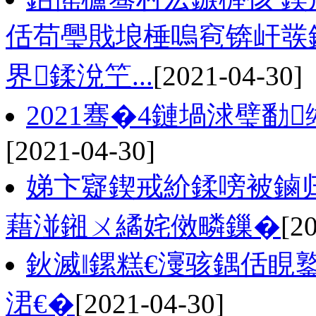
佸苟璺戝埌棰嗚窇锛屽彂
界鍒涗笁...
[2021-04-30]
2021骞�4鏈堝浗璧勫
[2021-04-30]
娣卞寲鍥戒紒鍒嗙被鏀归
藉湴鎺ㄨ繘姹傚疄鏁�
[2
鈥滅‖鏍糕€濅骇鍝佸睍
涒€�
[2021-04-30]