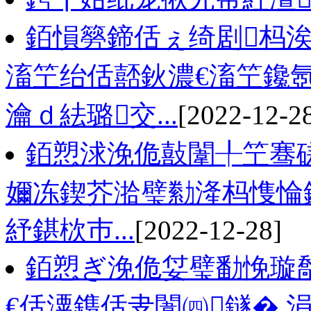
銆愪簩鍗佸ぇ绮剧杩
滀笁绐佸嚭鈥濃€滀笁鑱
瀹ｄ紶璐交...
[2022-12-2
銆愬浗浼佹敼闈╀笁骞
嬭冻鍥芥湁璧勬湰杩愯惀鍏
紓鍖栨巿...
[2022-12-28]
銆愬ぎ浼佹姇璧勫悗璇
€佸潥鎸佸叏闈㈣鐩� 