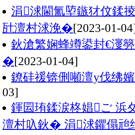
涓浗閫氳埅鏃犲伩鍒掕
瓧澶村浗浼�
[2023-01-04
鈥滄繁娴蜂竴鍙封€濅
�
[2023-01-04]
鐐硅禐锛侀噸澶у伐绋
03]
鍕囩珛鍒涙柊娼ご 浜
澶村叺鈥� 涓浗鑺傝兘