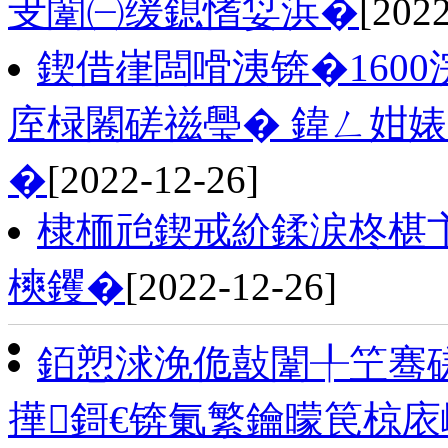
叏闈㈠缓鎴愭姇浜�
[2022
鍥借嵂闆嗗洟锛�1600
庢椂闂磋禌璺� 鍏ㄥ姏婊
�
[2022-12-26]
棣栭兘鍥戒紒鍒涙柊椹
樉钁�
[2022-12-26]
銆愬浗浼佹敼闈╀笁骞
撶鎶€锛氭繁鑰曚笢椋