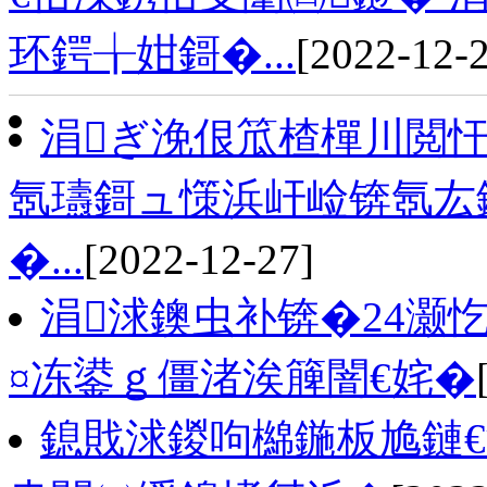
环鍔╁姏鎶�...
[2022-12-
涓ぎ浼佷笟楂樿川閲忓
氬瓙鎶ュ憡浜屽崄锛氬厷
�...
[2022-12-27]
涓浗鐭虫补锛�24灏
¤冻鍙ｇ僵渚涘簲闇€姹�
鎴戝浗鍐呴檰鍦板尯鏈€