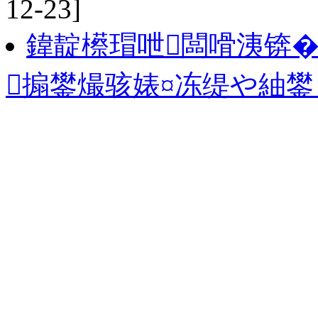
12-23]
鍏靛櫒瑁呭闆嗗洟锛�
搧鐢熶骇婊¤冻缇や紬鐢