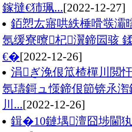
鎵撻€犻珮...
[2022-12-27]
銆愬厷寤哄紩棰嗗彂灞
氬缓寮曢杞瀷鍗囩骇
€�
[2022-12-26]
涓ぎ浼佷笟楂樿川閲忓
氬瓙鎶ュ憡鍗佷節锛氶潪鍑
川...
[2022-12-26]
鍓�10鏈堣澶囧埗閫