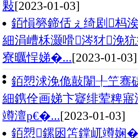
敤
[2023-01-03]
銆愪簩鍗佸ぇ绮剧杩涘
細涓嶆柇灏嗗涔犲浼
寮曞悜娣�...
[2023-01-03]
銆愬浗浼佹敼闈╀笁骞磋
細鎸佺画娣卞寲绯荤粺寤
竴澶р€�...
[2023-01-03]
銆愬鏍囦笘鐣屼竴娴�