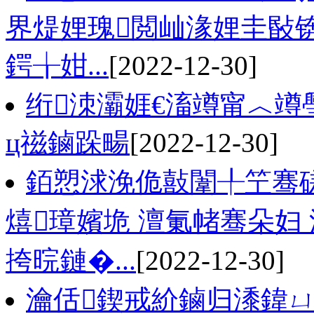
界煶娌瑰閲屾湪娌圭敯
鍔╁姏...
[2022-12-30]
绗洓灞娾€滀竴甯︿竴
ц禌鏀跺畼
[2022-12-30]
銆愬浗浼佹敼闈╀笁骞
熺璋嬪垝 澶氭帾骞朵妇
挎晥鏈�...
[2022-12-30]
瀹佸鍥戒紒鏀归潻鍏