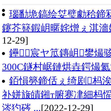
瑙勫垝鎬绘姇璧勮秴鍗冧
鑳芥簮鍜岄暱姹熷ぇ淇濇
12-29]
鑸┖宸ヤ笟鏄岄鐢熶
300C鐩村崌鏈烘垚鍔熶
銆愪簩鍗佸ぇ绮剧杩涘
补姘旇皟鎺т腑蹇冿細杩
涔犳硶 ...
[2022-12-29]