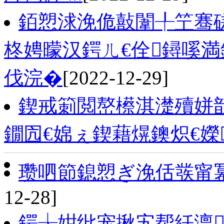
銆愬浗浼佹敼闈╀笁骞磋
柊娉曚汉鍔ㄦ€佺鐞嗘満
伐浣�
[2022-12-29]
鍥戒箣閲嶅櫒淇濋殰姘戠
鐗囥€婂ぇ鍥藉熀鐭炽€嬫
瓒呬節鎴愬ぎ浼佸彂甯
12-28]
鍔╁姏纰宠揪宄帮紝澶