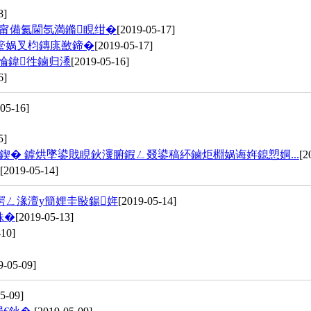
8]
煄甯備氦閫氬満鏅睍绀�
[2019-05-17]
簹娲叉枃鏄庣敾鍗�
[2019-05-17]
惀鍏徃鏀归潻
[2019-05-16]
6]
05-16]
5]
� 鎼烘墜鍙戝睍鈥濅腑鍜ㄥ叕鍙稿紑鏀炬棩娲诲姩鎴愬姛...
[2
[2019-05-14]
鍔ㄥ湪澶у簡娌圭敯鍚姩
[2019-05-14]
姝�
[2019-05-13]
-10]
9-05-09]
5-09]