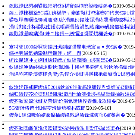
鎴戝浗鎴愬姛鍙戝皠涓€棰楀寳鏂椾簩鍙峰崼鏄�
[2019-05-1
鍏ㄥ浗棣栦釜5G鑷姩椹鹃┒搴旂敤绀鸿寖骞冲彴寮€鍚
鍙板墠骞曞悗锛屼腑澶紒涓氭妸鍚堜綔涓庡彂灞曠唬杩涗
涓浗鍥芥柊鍙戝姏鍩洪噾鎶曡祫涓氬姟 鎺㈣矾鍥借祫杩愯
鎴戝浗灏嗚繘涓€姝ユ帹鍔ㄧ綉缁滄彁閫熼檷璐�
[2019-05-1
寮犲寳1000鍗冧紡鐗归珮鍘嬪彉鐢电珯宸ョ▼寮€宸�
[2019-
鏂拌亴涓氭姌灏勫垱鏂伴┍鍔ㄧ儹
[2019-05-15]
绮ゆ腐婢冲ぇ婀惧尯鍐嶆坊鈥滈瀺閽㈠埗閫犫€�
[2019-05-1
鈥滃浗浼佸紑鏀炬棩鈥濊鎽╂帹杩涙椿鍔ㄦ毃鈥滄櫤鎱т腑鍥
涓滆埅闆嗗洟鍖椾含澶у叴鍥介檯鏈哄満棣栬疆璇曢鎴愬姛
鈥滄妧鑳戒腑鍥借2019鈥斺€旇蛋杩涗腑鍥界煶娌光€濇椿
鏀归潻鍥芥湁璧勬湰鎺堟潈缁忚惀浣撳埗杩堝嚭鍏抽敭涓€
鍥芥湁鍙婂浗鏈夋帶鑲′紒涓氬噺绋庢垚鏁堟槑鏄�
[2019-05
5G鐢熸椿锛岀鍜变滑鐪熺殑杩戜簡
[2019-05-10]
鍥藉鏍囧噯銆婄豢鑹插缓绛戣瘎浠锋爣鍑嗐€嬪彂甯�
[201
鍥芥湁閲嶇偣浼佷笟鍚戔€滆拷姹傝川閲忊€濊浆鍙�
[2019-0