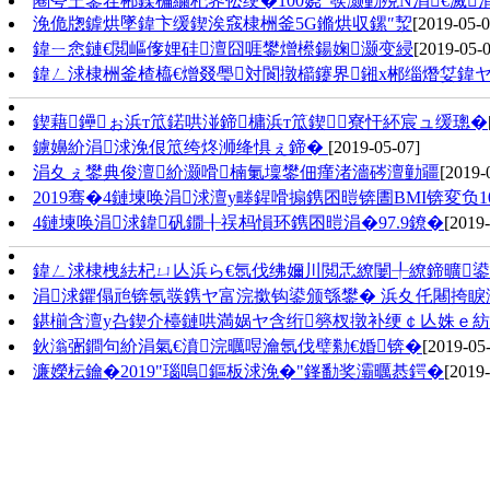
闀夸笁鐢茬郴鍒楄繍杞界伀绠�100娆″彂灏勭殑N涓€滅
浼佹牎鎼烘墜鍏卞缓鍥涘窛棣栦釜5G鏅烘収鏍″洯
[2019-05-0
鍏ㄧ悆鏈€閲嶇偧娌硅澶囧啀鐢熷櫒鍚婅灏变綅
[2019-05-0
鍏ㄥ浗棣栦釜楂橀€熷叕璺対閬撴櫤鑳界鎺х郴缁熸姇鍏
鍥藉鑸ぉ浜т笟鍩哄湴鍗槦浜т笟鍥寮忓紑宸ュ缓璁�
鐪嬶紒涓浗浼佷笟绔炵浉绛惧ぇ鍗�
[2019-05-07]
涓夊ぇ鐢典俊澶紒灏嗗楠氭壈鐢佃瘽渚濇硶澶勭疆
[2019-
2019骞�4鏈堜唤涓浗澶у畻鍟嗗搧鎸囨暟锛圕BMI锛変负10
4鏈堜唤涓浗鍏矾鐗╂祦杩愪环鎸囨暟涓�97.9鐐�
[2019-
鍏ㄥ浗棣栧紶杞ㄩ亾浜ら€氬伐绋嬭川閲忎繚闄╀繚鍗曠
涓浗鑺傝兘锛氬彂鎸ヤ富浣撳钩鍙颁綔鐢� 浜夊仛闀挎睙
鍖椾含澶у叴鍥介檯鏈哄満娲ヤ含绗簩杈撴补绠￠亾姝ｅ
鈥滃弻鐧句紒涓氣€濆浣曞喅瀹氬伐璧勬€婚锛�
[2019-05
濂嬫枟鑰�2019"瑙嗚鏂板浗浼�"鎽勫奖灞曞惎鍔�
[2019-