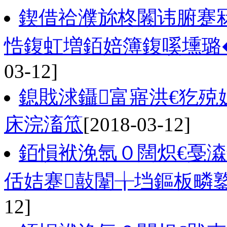
鍥借祫濮旀柊闂讳腑蹇
悎鍑虹増銆婄簿鍑嗘壎璐�
03-12]
鎴戝浗鑷富寤洪€犵殑
床浣滀笟
[2018-03-12]
銆愪袱浼氬０闊炽€戞
佸姞蹇敼闈╁垱鏂板疄
12]