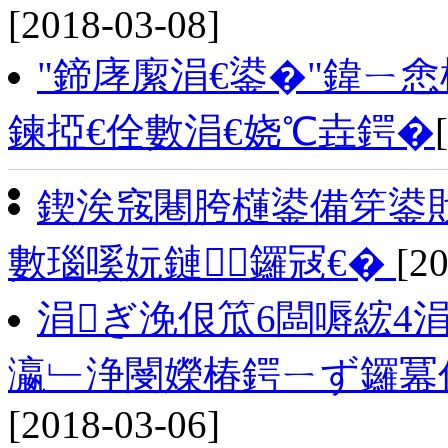
[2018-03-08]
"鍗庨緳涓€鍙�"鍏ㄧ
鍊掗€佺數涓€娆℃垚鍔�
鍥涘窛闀胯櫣鍙備笌鍙
數瑙嗘妧鏈鑼冦€�
[2
涓ぎ浼佷笟6闆嗕綋4
瀛﹂浄閿嬫椿鍔ㄧず鑼冪
[2018-03-06]