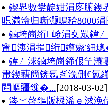
鍥界數鐢靛姏涓庝腑鍥界
呮満瀹归噺灏嗚秴8000
鏀垮崗绗崄涓夊眾鍏ㄥ
甯洟涓捐绗竴娆′細璁
鍏ㄥ浗鏀垮崗鍗佷笁灞婁
帇鍥藉簡锛氬ぎ浼侀€氳
閰嶇疆鏁�...
[2018-03-02]
涔﹀啓鏂版椂浠ｅ浗浼