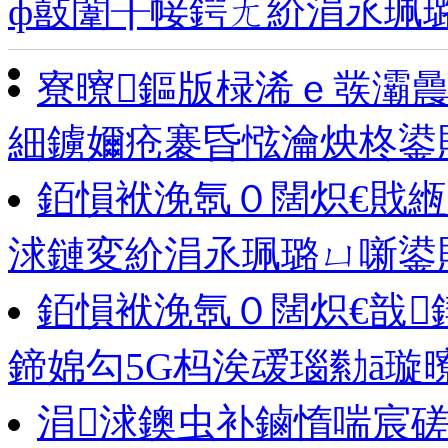
ф敼闈╂帹鍔ㄤ紒涓氶珮
寮曢鏂版椂浠ｅ彂灞曟
細鐪嬭疮褰昏惤瀹炴柊鍙
銆愪袱浼氬０闊炽€戝緪
浗鏈変紒涓氶珮璐ㄩ噺鍙
銆愪袱浼氬０闊炽€戠
鍗婂勾5G杩涘叆瑙勬ā璇
涓浗鐭虫补鏀惰喘宸磋タT