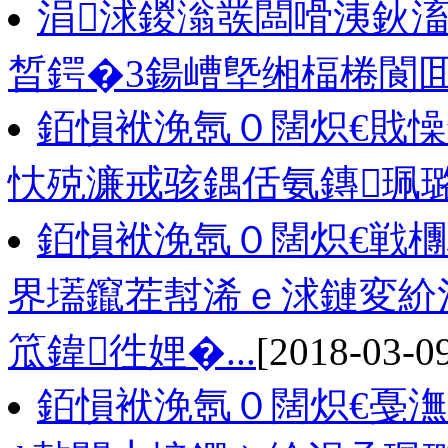
涓浗鍐滃彂闆嗗洟鈥滀
晳鍔�3鍚嶆墍缃楅棬閬
銆愪袱浼氬０闊炽€戝
忕殑濂戒骇鍝佸氨鏄珮
銆愪袱浼氬０闊炽€戦
界壒鑹茬幇浠ｅ浗鏈変紒
笟鍏徃娌�...
[2018-03-0
銆愪袱浼氬０闊炽€戞