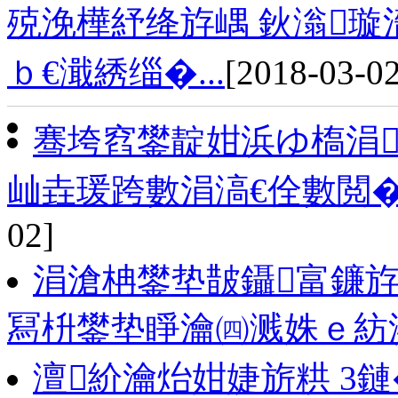
殑浼樺紓绛斿嵎 鈥滃
ｂ€濈綉缁�...
[2018-03-02
骞垮窞鐢靛姏浜ゆ槗涓
屾垚瑗跨數涓滈€佺數閲�
02]
涓滄柟鐢垫皵鑷富鐮
冩枡鐢垫睜瀹㈣溅姝ｅ紡
澶紒瀹炲姏婕旂粠 3