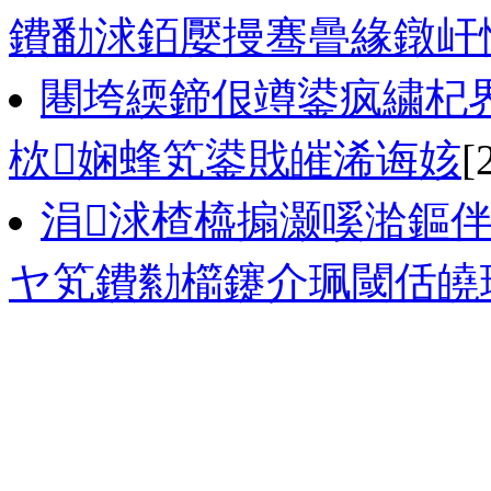
鐨勫浗銆嬮摱骞曡緣鐓屽
闀垮緛鍗佷竴鍙疯繍杞界
栨娴蜂笂鍙戝皠浠诲姟
[
涓浗楂橀搧灏嗘湁鏂伴
ヤ笂鐨勬櫤鑳介珮閾佸皢