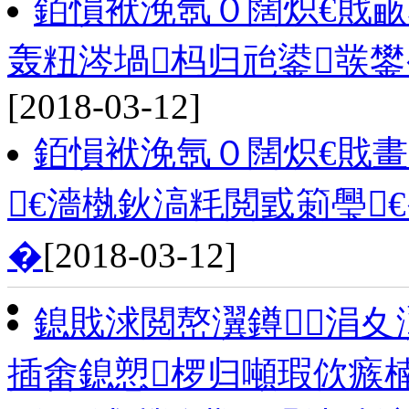
銆愪袱浼氬０闊炽€戝
轰粈涔堝杩归兘鍙彂鐢
[2018-03-12]
銆愪袱浼氬０闊炽€戝畫
€濇槸鈥滈粍閲戜箣璺
�
[2018-03-12]
鎴戝浗閲嶅瀷鐏涓夊
插畬鎴愬椤归噸瑕佽瘯