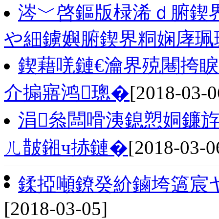
涔﹀啓鏂版椂浠ｄ腑鍥
や細鐪嬩腑鍥界粡娴庨珮
鍥藉唴鏈€瀹界殑闀挎睙
介搧寤鸿璁�
[2018-03-0
涓叅闆嗗洟鎴愬姛鐮斿
ㄦ皵鎺ч捇鏈�
[2018-03-0
鍒掗噸鐐癸紒鏀垮簻宸
[2018-03-05]