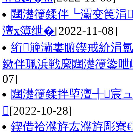
閮濋箯鍒伴┗灞变笢涓
澶х簿绁�
[2022-11-08]
绗簲灞婁腑鍥戒紒涓氳
鏉伴珮浜戦緳閮濋箯鍌呭
07]
閮濋箯鍒拌埅澶╃宸

[2022-10-28]
鍥借祫濮斿厷濮斿彫寮€