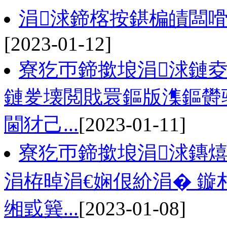
涓浗鍗楁按鍖楄皟闆嗗
[2023-01-12]
寮犵帀鍗撳埌涓浗鏈夌
鏈夎壊閲戝睘鏂版潗鏂欎
閫犲己...
[2023-01-11]
寮犵帀鍗撳埌涓浗鏄熺
涓栫晫涓€娴佷紒涓� 鏇
缃戜簨...
[2023-01-08]