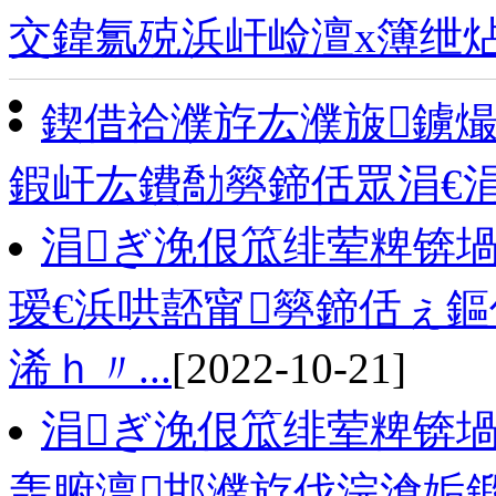
交鍏氱殑浜屽崄澶х簿绁
鍥借祫濮斿厷濮旇鐪
鍜屽厷鐨勪簩鍗佸眾涓€
涓ぎ浼佷笟绯荤粺锛
瑷€浜哄嚭甯簩鍗佸ぇ鏂
浠ｈ〃...
[2022-10-21]
涓ぎ浼佷笟绯荤粺锛堝
轰腑澶邯濮斿伐浣滄姤