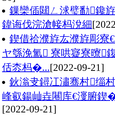
鏁欒偛閮ㄥ浗璧勫鑱
鍏诲伐浣滄帹杩涗細
[2022
鍥借祫濮斿厷濮斿彫寮
ヤ綔浼氳 寮哄寲寮曢
佸枩杩�...
[2022-09-21]
鈥滃叏鐞冮潚骞村缁村
峰叡鍚屾垚闀库€濅腑鍥
[2022-09-21]