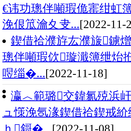
€讳功璁伴噸瑕佹寚绀虹簿
浼佷笟瀹夊叏...
[2022-11-
鍥借祫濮斿厷濮旇鐪
璁伴噸瑕佽璇濈簿绁炲拰
喅缁�...
[2022-11-18]
瀛︿範璐交鍏氱殑浜屽
ュ憡浼氬湪鍥借祫鍥戒紒
ｈ鎶�...
[2022-11-08]