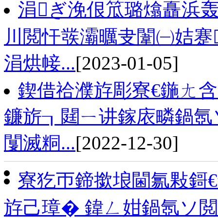
涓ぎ浼佷笟璐熻矗浜轰
川閲忓彂灞曞叏闈㈠姞蹇
涓烘帹...
[2023-01-05]
鍥借祫濮斿彫寮€鍦ㄤ含
鐮旂┒閮ㄧ讲鎵庡疄鍋氬
闅滅粡...
[2022-12-30]
寮犵帀鍗撳埌閫氱敤鎶€
斿己璋� 鍏ㄥ姏鍋氬ソ