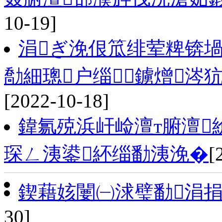
10-19]
涓ぎ浼佷笟绯荤粺锛堝
勪細璁户缁鐪熷涔
[2022-10-18]
鍏氱殑浜屽崄澶т腑澶
琛ㄥ洟鍙紑缁勫洟浼�
[
鍥藉姟闄㈠浗璧勫涓捐
30]