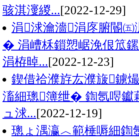
骇淇濅緵...
[2022-12-29]
涓浗瀹濇涓庝腑閽㈤
� 涓嶆柇鎻愬崌浼佷笟鏍
涓栫晫...
[2022-12-23]
鍥借祫濮斿厷濮旇鐪熶
滀細璁簿绁� 鍧氬喅钀
ュ浗...
[2022-12-19]
璁ょ湡瀛︿範棰嗕細鍧