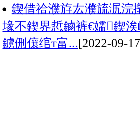
鍥借祫濮斿厷濮旈泦浣
堟不鍥界悊鏀裤€嬬鍥
鐪侀儴绾т富...
[2022-09-17