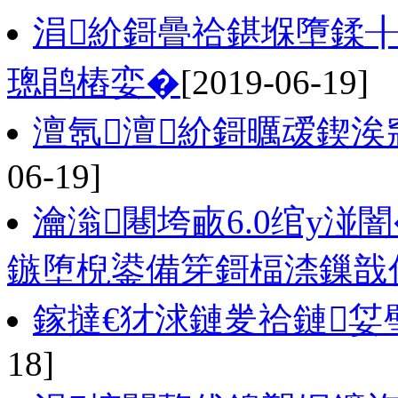
涓紒鎶曡祫鍖堢墮鍒
璁鹃樁娈�
[2019-06-19]
澶氬澶紒鎶曞叆鍥
06-19]
瀹滃闀垮畞6.0绾у湴
鏃堕棿鍙備笌鎶楅渿鏁戠
鎵撻€犲浗鏈夎祫鏈姇
18]