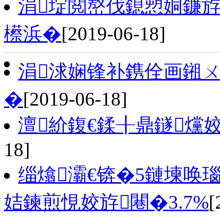
涓埞閲嶅伐鎴愬姛鐮斿
櫒浜�
[2019-06-18]
涓浗娴锋补鎸佺画鎺ㄨ
�
[2019-06-18]
澶紒鍑€鍒╂鼎鐩爣
18]
缁熻灞€锛�5鏈堜唤
姞鍊煎悓姣斿闀�3.7%
[