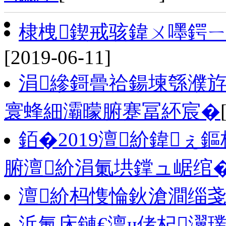
棣栧鍥戒骇鍏ㄨ嚜鍔
[2019-06-11]
涓縿鎶曡祫鍚堜綔濮
寰蜂細灞曚腑蹇冨紑宸�
銆�2019澶紒鍏
腑澶紒涓氭垬鐣ュ崌绾
澶紒杩愯惀鈥滄澗缁戔
浜氭床鏈€澶ч偖杞瀷