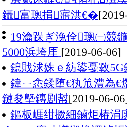
鑷富璁捐寤洪€�
[2019
19瀹跺ぎ浼佺璁㈠競鍦
5000浜垮厓
[2019-06-06]
鎴戝浗姝ｅ紡鍙戞斁5
鍏ㄧ悆鍒堕€犱笟澧為€
鏈夋墍鏄剧幇
[2019-06-06
鏂板崕绀撅細鏀炬椿涓庣