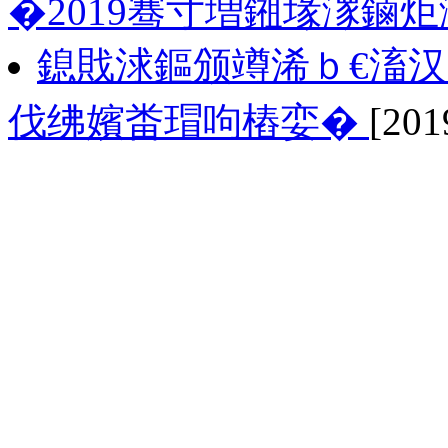
�2019骞寸増鎺堟潈鏀
鎴戝浗鏂颁竴浠ｂ€滀
伐绋嬪畨瑁呴樁娈�
[201