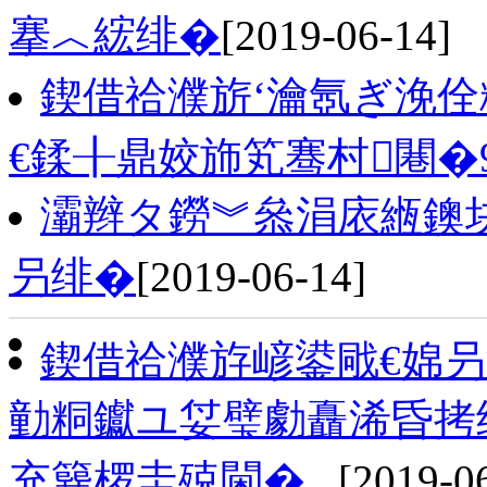
搴︿綋绯�
[2019-06-14]
鍥借祫濮旂‘瀹氬ぎ浼佺粡
€鍒╂鼎姣斾笂骞村闀�
灞辫タ鐒︾叅涓庡緪鐭
叧绯�
[2019-06-14]
鍥借祫濮斿嵃鍙戙€婂
勭粡钀ユ姇璧勮矗浠昏拷
充簨椤圭殑閫�...
[2019-0