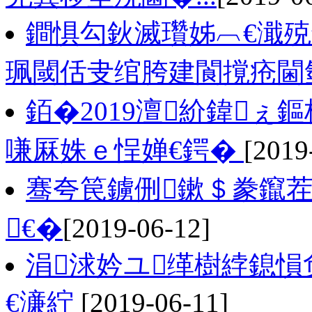
鐧惧勾鈥滅瓚姊︹€濈
珮閾佸叏绾胯建閬撹疮閫
銆�2019澶紒鍏
嗛厤姝ｅ悜婵€鍔�
[2019
骞夸笢鐪侀鏉＄豢鑹茬
€�
[2019-06-12]
涓浗妗ユ缂樹綍鎴愪
€濓紵
[2019-06-11]