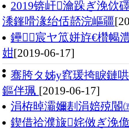
2019锛屽瀹跺ぎ浼
潻鎽嗗湪绐佸嚭浣嶇疆
[2
鑸┖宸ヤ笟姘斿€欑幆
姏
[2019-06-17]
骞胯タ姊у窞瑗挎睙鏈
鏂伴珮
[2019-06-17]
涓栫晫灞嬭剨涓婄殑閽
鍥借祫濮旇姹傚ぎ浼