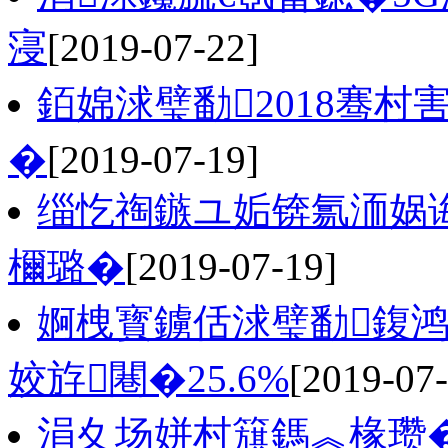
寖
[2019-07-22]
銆婂浗璧勫2018骞
�
[2019-07-19]
缁忔祹鏃ユ姤锛氱洏娲
檷璐�
[2019-07-19]
婀栧寳鐪佸浗璧勫鍑
姣斿闀�25.6%
[2019-07-
涓夊场姘村簱鎷︽椽瓒�