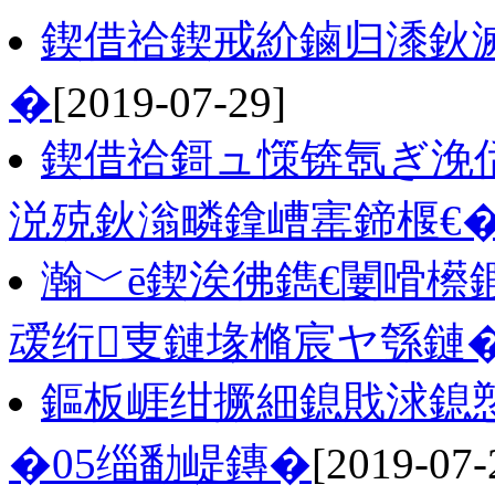
鍥借祫鍥戒紒鏀归潻鈥
�
[2019-07-29]
鍥借祫鎶ュ憡锛氬ぎ浼
涚殑鈥滃疄鎿嶆寚鍗椻€
瀚﹀ē鍥涘彿鐫€闄嗗櫒
叆绗叓鏈堟樇宸ヤ綔鏈
鏂板崕绀撅細鎴戝浗鎴
�05缁勫崼鏄�
[2019-07-