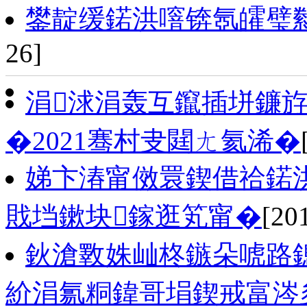
鐢靛缓鍩洪噾锛氬皬璧勬
26]
涓浗涓轰互鑹插垪鐮
�2021骞村叏閮ㄤ氦浠�
娣卞湷甯傚睘鍥借祫鍩
戝垱鏉块鎵逛笂甯�
[20
鈥滄斁姝屾柊鏃朵唬路
紒涓氱粡鍏哥埍鍥戒富涔