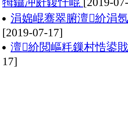
牳鑷冲皯鍑忓崐
[2019-07
涓婂崐骞翠腑澶紒涓氬
[2019-07-17]
澶紒閲嶇粍鏁村悎鍙
17]