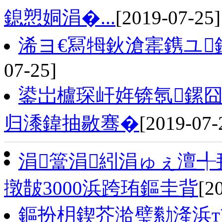
鎴愬姛涓�...
[2019-07-25]
浠ヨ€冩牳鈥滄寚鎸ユ
07-25]
鍙岀櫨琛屽姩锛氬鏍囧
归潻鍏抽敭骞�
[2019-07-
涓簹涓紖涓ゅぇ澶╃
撴皵3000浜跨珛鏂圭背
[2
鏂扮枂鍥芥湁璧勬湰浜