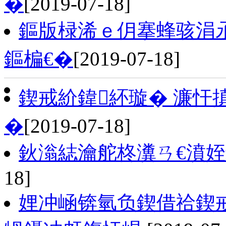
�
[2019-07-18]
鏂版椂浠ｅ仴搴蜂骇涓
鏂楄€�
[2019-07-18]
鍥戒紒鍏紑璇� 濂忓
�
[2019-07-18]
鈥滃綕瀹舵柊瀵ㄢ€濆
18]
娌冲崡锛氫负鍥借祫鍥戒