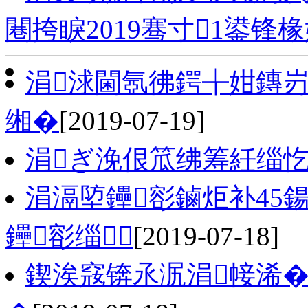
闀挎睙2019骞寸1鍙锋
涓浗閫氬彿鍔╁姏鏄
缃�
[2019-07-19]
涓ぎ浼佷笟绋筹紝缁忔
涓滆埅鑸彮鏀炬补45
鑸彮缁
[2019-07-18]
鍥涘窛锛氶泦涓帹浠�