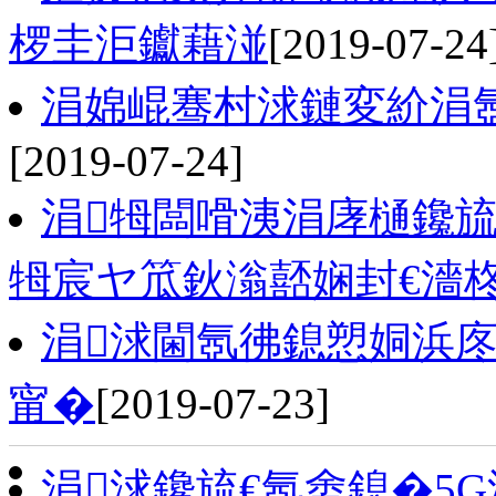
椤圭洰钀藉湴
[2019-07-24
涓婂崐骞村浗鏈変紒涓氬
[2019-07-24]
涓牳闆嗗洟涓庨樋鑱旈
牳宸ヤ笟鈥滃嚭娴封€濇
涓浗閫氬彿鎴愬姛浜
甯�
[2019-07-23]
涓浗鑱旈€氬畬鎴�5