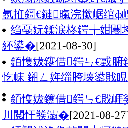
氬拰鎶€鏈暣浣撳崌绾ф
绉戞妧鍒涙柊鍔╁姏闀
紑鍙�
[2021-08-30]
銆愯妭鑳借鍔ㄣ€戜
忔帓 鎺ㄥ姩缁胯壊鍙戝睍
銆愯妭鑳借鍔ㄣ€戝崕
川閲忓彂灞�
[2021-08-27