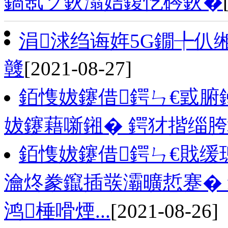
鍋氬ソ鈥滃姞鍑忔硶鈥�
涓浗绉诲姩5G鐗╄仈
竷
[2021-08-27]
銆愯妭鑳借鍔ㄣ€戜腑
妭鑳藉噺鎺� 鍔犲揩缁胯
銆愯妭鑳借鍔ㄣ€戝缓
瀹炵豢鑹插彂灞曠悊蹇�
鸿棰嗗煙...
[2021-08-26]