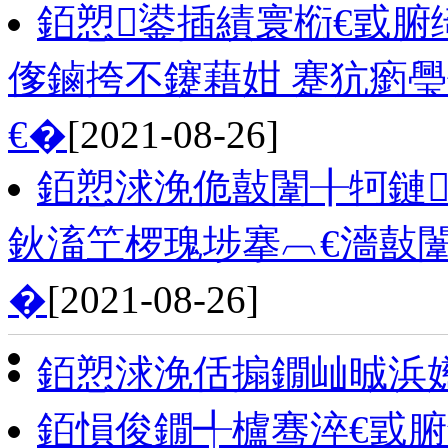
銆愬鍙插績寰椼€戜腑
偧鏀挎不鑳藉姏 蹇犺瘹
€�
[2021-08-26]
銆愬浗浼佹敼闈╂牱鏈
鈥滀笁椤瑰埗搴︹€濇敼闈
�
[2021-08-26]
銆愬浗浼佸搧鐗屾晠浜
銆愪俊鐗╃櫨骞淬€戜腑