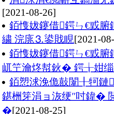
[2021-08-26]
銆愯妭鑳借鍔ㄣ€戜腑
繍 浣庣⒊鍙戝睍
[2021-08
銆愯妭鑳借鍔ㄣ€戜
屼笁瀹炵幇鈥� 鍔╁姏
銆愬浗浼佹敼闈╂牱鏈
鍖栦笌涓ョ洃绠″吋鍏� 
�
[2021-08-25]