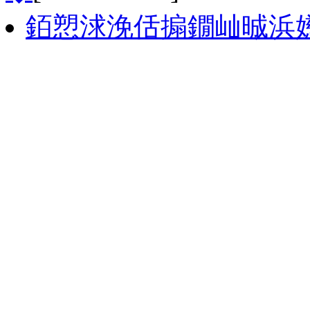
銆愬浗浼佸搧鐗屾晠浜