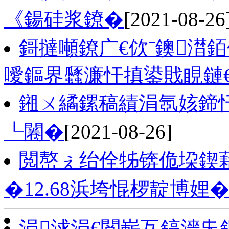
《鍚硅浆鐐�
[2021-08-26
鎶撻噸鐐广€佽ˉ鐭澘
噯鏂界瓥濂忓搷鍙戝睍鏈
鎺ㄨ繘鏍稿績涓氬姟鍗
┖闂�
[2021-08-26]
閲嶅ぇ绐佺牬锛佹垜鍥
�12.68浜垮惃椤靛博娌
涓浗涓€閲嶄互鎬濇兂