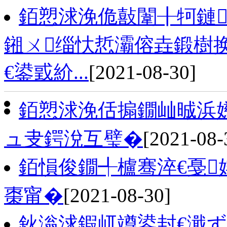
銆愬浗浼佹敼闈╂牱鏈
鎺ㄨ缁忕悊灞傛垚鍛樹换
€鍙戜紒...
[2021-08-30]
銆愬浗浼佸搧鐗屾晠浜嬨
ュ叏鍔涗互璧�
[2021-08-
銆愪俊鐗╃櫨骞淬€戞
棗甯�
[2021-08-30]
鈥滃浗鍜屼竴鍙封€濈