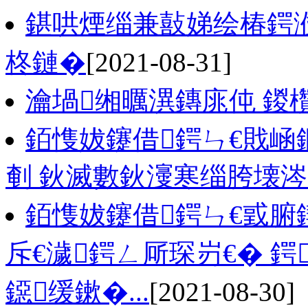
鍖哄煙缁兼敼娣绘椿鍔
柊鏈�
[2021-08-31]
瀹堝缃曞潩鏄庣伅 鍐
銆愯妭鑳借鍔ㄣ€戝崡
剦 鈥滅數鈥濅寒缁胯壊
銆愯妭鑳借鍔ㄣ€戜
斥€濊鍔ㄥ厛琛岃€� 
鐚缓鏉�...
[2021-08-30]