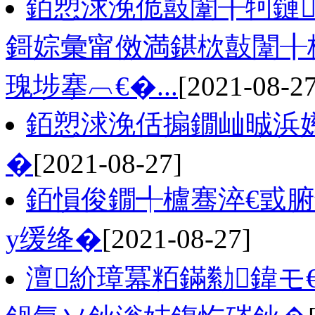
銆愬浗浼佹敼闈╂牱鏈
鎶婃彙甯傚満鍖栨敼闈╂
瑰埗搴︹€�...
[2021-08-27
銆愬浗浼佸搧鐗屾晠浜
�
[2021-08-27]
銆愪俊鐗╃櫨骞淬€戜
у缓绛�
[2021-08-27]
澶紒璋冪粨鏋勬鍏モ