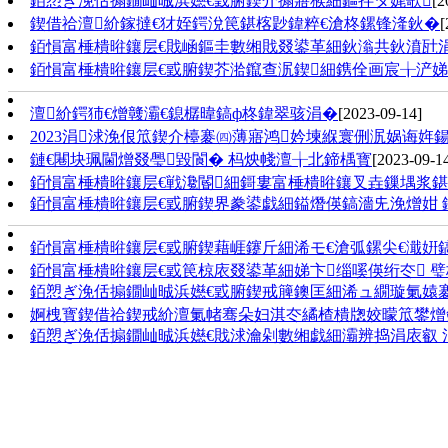
銆愬ぎ浼佸搧鐗屾晠浜嬨€戜腑鍥介搧寤猴細鏂拌タ娓歌
[2
鍥借祫澶紒鎵撻€犲姪鍔涗笢鍖楁尟鍏粹€滄柊鏍锋湰鈥�
[
銆愪富棰樻暀鑲层€戝崡鏂圭數缃戝叕鍙革細鈥滃共鈥濆瓧涓鸿
銆愪富棰樻暀鑲层€戜腑鍥芥湁鑹查泦鍥細鎸佺画宸╁浐
澶紒鍔犻€熷竷灞€鎴樼暐鎬ф柊鍏翠骇涓�
[2023-09-14]
2023涓浗浼佷笟鍥介檯褰㈣薄寤鸿妗堜緥寰侀泦娲诲姩鍚
鏈€闀块珮閫熷叕璺毀閬� 杩炴帴澶╁北鍗楀寳
[2023-09-1
銆愪富棰樻暀鑲层€戦瀺閽細鎶婁富棰樻暀鑲叉垚鏁堣浆鍖
銆愪富棰樻暀鑲层€戜腑鍥界豢鍙戯細鎰熸偀鎬濇兂浼熷姏 
銆愪富棰樻暀鑲层€戜腑鍥藉崕鑳斤細浠モ€滄弧鏍尖€濈姸
銆愪富棰樻暀鑲层€戜笢椋庡叕鍙革細娣卞缁嗘偀绗冭 璧
銆愬ぎ浼佸搧鐗屾晠浜嬨€戜腑鍥戒簲鐭匡細浠ュ繝璇氭媴
婀栧寳鍥借祫鍥戒紒澶氭帾骞朵妇淇冭繘楂樻牎姣曚笟鐢熷
銆愬ぎ浼佸搧鐗屾晠浜嬨€戝浗瀹剁數缃戯細灞辨捣涓庡叡 