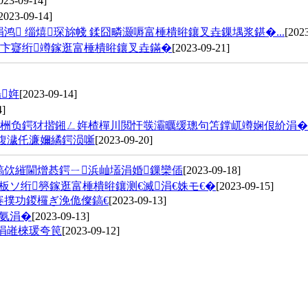
023-09-14]
2023-09-14]
 缁熺琛旀帴 鍒囧疄灏嗕富棰樻暀鑲叉垚鏁堣浆鍖�...
[202
娣卞寲绗竴鎵逛富棰樻暀鑲叉垚鏋�
[2023-09-21]
姩
[2023-09-14]
4]
栦负鍔犲揩鎺ㄥ姩楂樿川閲忓彂灞曞缓璁句笘鐣屼竴娴佷紒涓�..
鍑濊仛濂嬭繘鍔涢噺
[2023-09-20]
鎬佽繀閫熷惎鍔ㄧ浜屾壒涓婚鏁欒偛
[2023-09-18]
板ソ绗簩鎵逛富棰樻暀鑲测€滅涓€姝モ€�
[2023-09-15]
褰撲功鍐欏ぎ浼佹儏鎬€
[2023-09-13]
氨涓�
[2023-09-13]
涓嶉棶瑗夸笢
[2023-09-12]