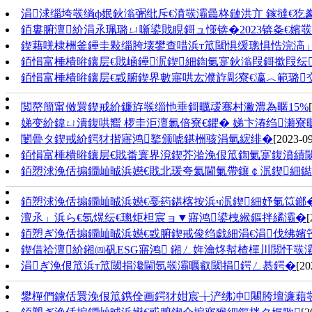
涓浗缁垮彂绱ф姄鈥滃弻纰斥€濆彂灞曟柊鏈洪亣 鎵撻€
銆婁腑澶紒涓氶珮璐ㄩ噺鍙戝睍鎶ュ憡锛�2023锛夈€嬪
鍥藉唴棣栦釜鑸圭敤缁胯壊鐢查唶浜т笟閾惧缓璁惧悎浣滈」
銆愪富棰樻暀鑲层€戝崡鑸泦鍥細鍧氭寔鈥滃叚鎶撳叚纭
銆愪富棰樻暀鑲层€戜腑鍥界數寤哄厷濮斿彫寮€瀛︿範璐交
閲嶅簡甯傚睘鍥戒紒鐮斿彂缁忚垂鎶曞叆骞村潎澧為暱15%
娣变紒鍏ㄩ潰鍑哄嚮 椤圭洰澶氱偣寮€鑺� 娣卞湷绉瀬寮
闄曡タ鍥戒紒鍔犲揩寤鸿鐜颁唬鍖栦骇涓氫綋绯�
[2023-09
銆愪富棰樻暀鑲层€戝畨寰界渷鍥芥湁浼佷笟鍧氭寔鍑濆績閾
銆愬浗浼佸搧鐗屾晠浜嬨€戝北瑗夸氦閫氭帶鑲￠泦鍥細鐑
銆愬浗浼佸搧鐗屾晠浜嬨€戞箹鍖楁按浜ч泦鍥細妤氭笖鎯
澶氶」浜ら€氬熀纭€璁炬柦宸ョ▼寤鸿鍙栧緱鏂拌繘灞�
[
銆愬ぎ浼佸搧鐗屾晠浜嬨€戜腑鍥戒俊绉戯細涓€涓伐绋嬪
鍥借祫澶紒鎺㈣矾ESG寤鸿 鎺ㄥ姩瀹炵幇楂樿川閲忓彂
涓ぎ浼佷笟浜т笟閾捐瀺閫氬彂灞曞叡閾捐鍔ㄥ惎鍔�
[20
鐢樿們鐪佸睘浼佷笟鎸佺画鍔犲姏宸╁浐绋冲闀胯壇濂藉彂