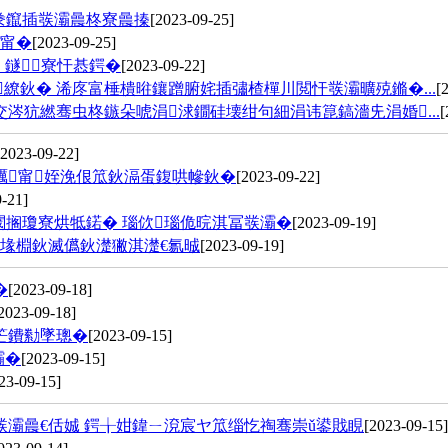
犵豢鑹插彂灞曟柊寮曟搸
[2023-09-25]
彂甯�
[2023-09-25]
鐩寮忓惎鍔�
[2023-09-22]
繚鈥� 浠庝富棰樻暀鑲蹭腑姹插彇楂樿川閲忓彂灞曠殑鏅�...
[
涔犺繎骞虫柊鏃朵唬涓浗鐗硅壊绀句細涓讳箟鎬濇兂涓婚...
[
[2023-09-22]
曞甯姪浼佷笟鈥滆蛋鍑哄幓鈥�
[2023-09-22]
-21]
搁瓊寮烘牴鍩� 瑙佽瑙佹晥淇冨彂灞�
[2023-09-19]
堟棩鈥滅儰鈥濋獙淇濋€氱晠
[2023-09-19]
�
[2023-09-18]
2023-09-18]
笀鐨勬墜璁�
[2023-09-15]
灞�
[2023-09-15]
23-09-15]
灞曟€佸娍 鍔╁姏鍏ㄧ渷宸ヤ笟缁忔祹骞崇ǔ鍙戝睍
[2023-09-15]