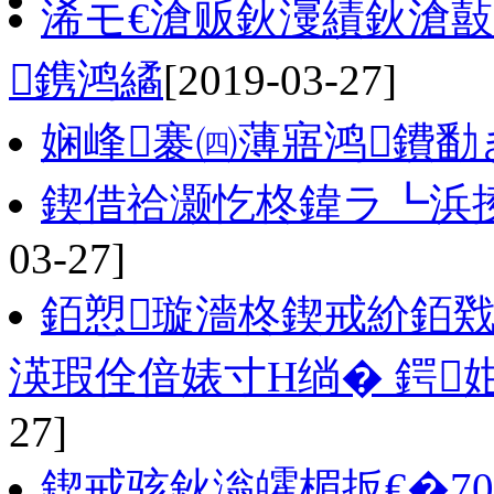
浠モ€滄贩鈥濅績鈥滄敼
鎸鸿繘
[2019-03-27]
娴峰褰㈣薄寤鸿鐨勫
鍥借祫灏忔柊鍏ラ┗浜
03-27]
銆愬璇濇柊鍥戒紒銆戣
渶瑕佺偣婊寸Н绱� 鍔
27]
鍥戒骇鈥滃皬楣扳€�7