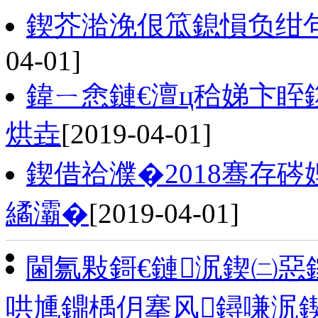
鍥芥湁浼佷笟鎴愪负绀
04-01]
鍏ㄧ悆鏈€澶ц秴娣卞
烘垚
[2019-04-01]
鍥借祫濮�2018骞存
繘灞�
[2019-04-01]
閫氱敤鎶€鏈泦鍥㈡
哄尰鐤楀仴搴风鐞嗛泦