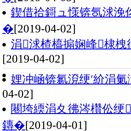
鍥借祫鎶ュ憡锛氬浗浼
�
[2019-04-02]
涓浗楂橀搧娴峰棣
[2019-04-02]
娌冲崡锛氱渷绠′紒涓
04-02]
闀垮緛涓夊彿涔欑伀绠
鏄�
[2019-04-01]