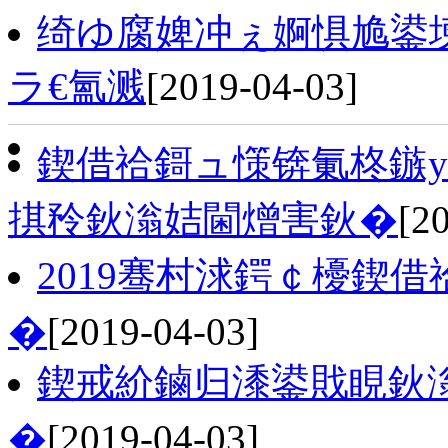
绮ゆ腐婢冲ぇ婀惧尯鍙
ラ€氳溅
[2019-04-03]
鍥借祫鎶ュ憡锛氭柊鏃у
掑矝鈥滃姞閫熷害鈥�
[2
2019骞村浗鍔￠櫌鍥
�
[2019-04-03]
鍥戒紒鏀归潻鍙戝睍鈥滃
�
[2019-04-03]