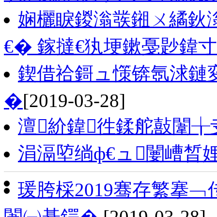
娴欐睙鍐滃彂鎺ㄨ繘鈥
€� 鎵撻€犱埂鏉戞尟鍏
鍥借祫鎶ュ憡锛氬浗鏈
�
[2019-03-28]
澶紒鍏徃鍒舵敼闈╁
涓滆埅绱ф€ュ闄嶆晳
瑗胯棌2019骞存繁搴
闈㈠惎鍔�
[2019-03-28]