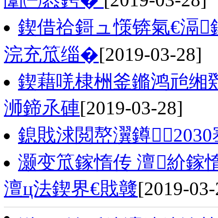
鍥借祫鎶ュ憡锛氣€滆
浣充笟缁�
[2019-03-28]
鍥藉唴棣栦釜鏅鸿兘缃戣
浉鍗氶硨
[2019-03-28]
鎴戝浗閲嶅瀷鐏203
灏变笟鎵惰传 澶紒鎵
澶ц法鍥界€戝竷
[2019-03-