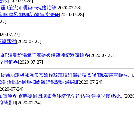
告樉
[2020-07-28]
潵鑷笁宄￠泦鍥㈢殑鍥炲簲
[2020-07-28]
鏄句腑鍥界粡娴庣ǔ瀹氳浆濂�
[2020-07-28]
27]
020-07-27]
噾钀藉湴
[2020-07-27]
€旇涓婁紒涓氫笁骞磋妭鑳藉洓鍗冧嚎鍏�
[2020-07-27]
娴庢暟鎹�
[2020-07-27]
鎬讳功璁板湪浼佷笟瀹跺骇璋堜細涓婄殑閲嶈璁茶瘽寮曞彂...
[
閾佽矾浜戝紑鏀炬棩娲诲姩鎴愬姛涓捐
[2020-07-24]
[2020-07-24]
皥浼� 寮哄寲鏀归潻钀藉湴瑙佹晥绐佸嚭 鎶撳ソ鍥戒紒...
[2020
潌绮剧
[2020-07-24]