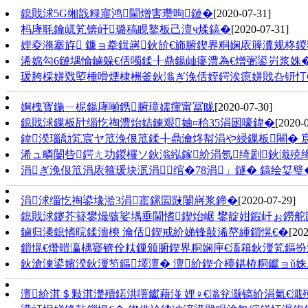
鎴戝浗5G缃戠粶寤鸿閫熷害瓒呴鏈�
[2020-07-31]
杩庨毦鑰屼笂锛屽璐稿睍鐜板己澶ч煣鎬�
[2020-07-31]
娌夌潃搴斿 鐮ョ牶鍓嶈鈥斺€斾腑鍥界粡娴庡簲瀵规柊
浠婂勾6鏈堣惀鏀躲€佸噣鍒╂鼎鍚屾瘮澧為€熷弻鍙岃浆姝�
瑗胯棌姘戣埅棰嗗煙棣栦釜鈥滃ぎ浼佸姪鍔涘瘜姘戝叴钘忊
婀栧寳鍦ㄧ柅鍚庨噸鎸腑璋嬬瘒甯冨眬
[2020-07-30]
鎴戝浗鏁板瓧缁忔祹澧炲姞鍊艰妯¤秴35涓囦嚎鍏�
[2020-
鍏湀瑙勪笂宸ヤ笟浼佷笟鍒╂鼎瀹炵幇涓や綅鏁板闀� 
浠ュ疄闄呰鍔ㄤ功鍐欏ソ鈥滃紭鎵紒涓氬绮剧鈥濈殑绛
涓ぎ浼佷笟涓庡箍瑗块泦涓绾�78涓」鐩� 鎬绘姇璧�
涓浗缁忔祹鍙堟湁3涓寚鏍囩敱闄嶈浆鍗�
[2020-07-29]
鎴戝浗鑳芥簮鐢熶骇娑堣垂閫愭鍥炲崌 鐢靛姏鍜屽ぉ鐒
鏀归潻鎴愭晥鍒濇樉 瀹佸鍥戒紒娣锋敼浠嶅緟鎻愰€�
[202
鎻愰€熸暟瀛楀寲锛佺粏鏁颁腑鍥界粡娴庘€滀簯鈥濅笂鏂扮
鈥滄湅鍙嬪湀鈥濅笉鏂墿澶� 澶紒鍥介檯鍖栫粡钀ョǔ
澶紒淇＄敤淇濋殰鍩洪噾钀藉湴 娌♀€滃兊灏镐紒涓氣€濈