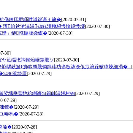
鍐犺偤鐐庣柅鎯呭啿鍑诲ぇ鑰�
[2020-07-31]
 澶紒鈥滄湡涓€冣€濇樉杩愯惀鎴愯壊
[2020-07-30]
€濋」鐩惤鍦版媺钀�
[2020-07-30]
07-30]
宸ヤ笟缁忔祹鍥炲崌鍚戝ソ
[2020-07-30]
斿嵎鈥斺€斾範杩戝钩鎬讳功璁板湪浼佷笟瀹跺骇璋堜細涓�...
5496浜垮厓
[2020-07-29]
舵皵娑堣垂閲忚秴鍘诲勾鍚屾湡姘村钩
[2020-07-29]
0-07-29]
湅鐐�
[2020-07-29]
姝ユ帹杩�
[2020-07-28]
殑浠�
[2020-07-28]