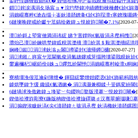
鍙屽悜娣锋敼鎻愰€� 鍥借祫绋冲浐鍙戝睍瀹炰綋鎰忓浘鍑
鎻姹涙湡涓夊场宸ョ▼浣犳墍鍏冲績鐨勯棶棰樷€斺€旀
涓婂崐骞粹€滄垚缁╁崟鈥濆嚭鐐夆€斺€斿叚澶т寒鐐瑰嚫
6鏈堜唤鍥戒紒钀ヤ笟鎬绘敹鍏ュ悓姣斿闀�7.1%
[2020-07-
澶紒鎶よ埅甯傚満涓讳綋 娣卞害鐣呴€氫骇涓氶摼杩愯
[2
澧炲己澶紒鍊哄埜鍏戜粯淇濋殰 澶紒淇＄敤淇濋殰鍩洪
娴峰鐑涓浗鈥滃ぉ闂竴鍙封€濇帰鐏槦
[2020-07-27]
涓浗鎺ㄥ姩宸ヤ笟閫氫俊涓氳妭鑳戒笌缁胯壊鍙戝睍鈥斺
鐢遍檷杞崌銆佺ǔ姝ュ鑻忥紒閫忚涓婂崐骞村崄澶х粡
寮樻壃浼佷笟瀹剁簿绁� 鍕囧綋鐢熷姏鍐涒€斺€斾範杩戝钩
鎼烘墜鍏卞缓 鑱旈€氭湭鏉� 涓湡灏兼棩鍒╀簹鎷変紛
6鏈堝浗浼佹敹鍏ュ埄娑﹀勾鍐呴鐜版湀搴﹀悓姣斿闀�
鍥借祫濮斿彫寮€鍦版柟鍥借祫濮旇礋璐ｄ汉骞翠腑瑙嗛搴ц
涓搧鍥涘眬鈥滈€尖€濆嚭鍏ㄤ骇涓氶摼 鈥滈棷鈥濆嚭鏍囨