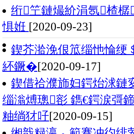
绗笁鏈熶紒涓氬楂樼
惧姙
[2020-09-23]
鍥芥湁浼佷笟缁忚惀绠＄
紑鐝�
[2020-09-17]
鍥借祫濮斾妇鍔炲浗鏈
缁滃煿璁彮 鐫€鍔涙彁
粙绱犲吇
[2020-09-15]
缃戠粶瀛︿範骞冲彴绯