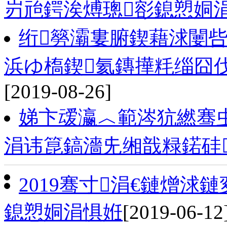
岃兘鍔涘煿璁彮鎴愬姛
绗簩灞婁腑鍥藉浗闄
浜ゆ槗鍥氦鏄撶粍缁囧
[2019-08-26]
娣卞叆瀛︿範涔犺繎骞
涓讳箟鎬濇兂缃戠粶鍩硅
2019骞寸涓€鏈熷
鎴愬姛涓惧姙
[2019-06-12