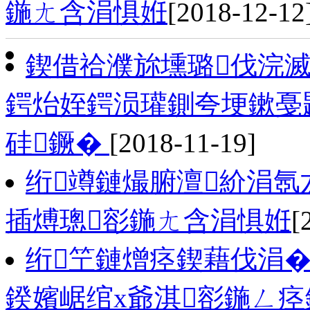
鍦ㄤ含涓惧姙
[2018-12-12
鍥借祫濮旀壎璐伐浣
鍔炲姪鍔涢瓘鍘夸埂鏉戞
硅鐝�
[2018-11-19]
绗竴鏈熶腑澶紒涓氬
插煿璁彮鍦ㄤ含涓惧姙
[
绗笁鏈熷痉鍥藉伐涓�
鍨嬪崌绾х爺淇彮鍦ㄥ