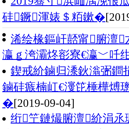
2019骞寸浜屾湡浼
硅鐝渾婊＄粨鏉�
[201
浠绘椽鏂屽嚭甯腑澶厷
瀛ｇ洿灞炵彮寮€瀛﹀吀
鍥戒紒鏀归潻鈥滃弻鐧捐
鏀硅瘯楠屸€濅笓棰樺煿
�
[2019-09-04]
绗笁鏈熶腑澶紒涓氶