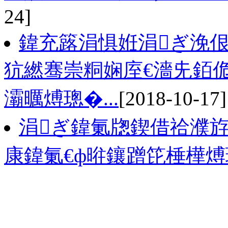
24]
鍏充簬涓惧姙涓ぎ浼佷
犺繎骞崇粡娴庢€濇兂銆
灞曞煿璁�...
[2018-10-17]
涓ぎ鍏氭牎鍥借祫濮斿
康鍏氭€ф暀鑲蹭笓棰樺煿