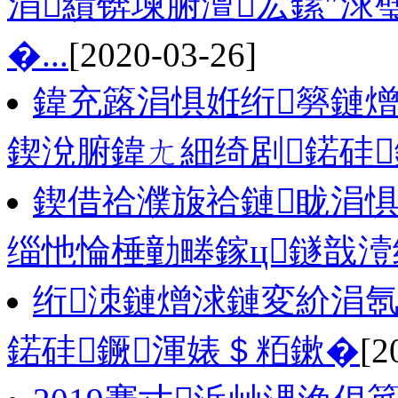
涓績锛堜腑澶厷鏍″浗璧
�...
[2020-03-26]
鍏充簬涓惧姙绗簩鏈
鍥涗腑鍏ㄤ細绮剧鍩硅
鍥借祫濮旇祫鏈眬涓
缁忚惀棰勭畻鎵ц鐩戠潱
绗洓鏈熷浗鏈変紒涓
鍩硅鐝渾婊＄粨鏉�
[2