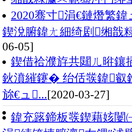
2020骞寸涓€鏈熸
鍥涗腑鍏ㄤ細绮剧缃戠
06-05]
鍥借祫濮斿共閮ㄦ暀鑲
鈥濆繀鑳� 绐佸彂鍏叡
旀€ュ...
[2020-03-27]
鍏充簬鍗板彂鍥藉姟闄