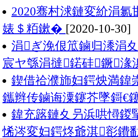
2020骞村浗鏈変紒涓
婊＄粨鏉�
[2020-10-30]
涓ぎ浼佷笟鏀归潻涓
宸ヤ綔涓撻鍩硅鐝湪
鍥借祫濮斾妇鍔炴満鍏
鑴辫传鏀诲潥鑳芥墜鎶€
鍏充簬鏈夊叧浜哄憳鍐
悕涔変妇鍔炵爺淇彮鐨