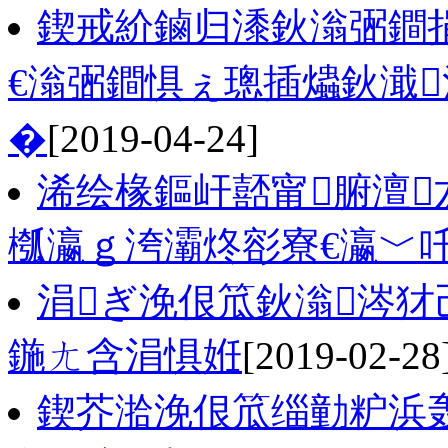
鍥戒紒鏀归潻鈥滃弻鐧捐
€滃弻鐧惧ぇ璁插爞鈥濈
�
[2019-04-24]
浠绘椽鏂屽嚭甯腑澶厷
槬瀛ｇ洿灞炵彮寮€瀛﹀
涓ぎ浼佷笟鈥滃涔犲
鍦ㄤ含涓惧姙
[2019-02-28
鍥芥湁浼佷笟缁勭粐浜