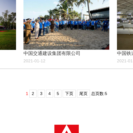
中国交通建设集团有限公司
中国铁
2021-01-12
2021-01
1
2
3
4
5
下页
尾页
总页数:5