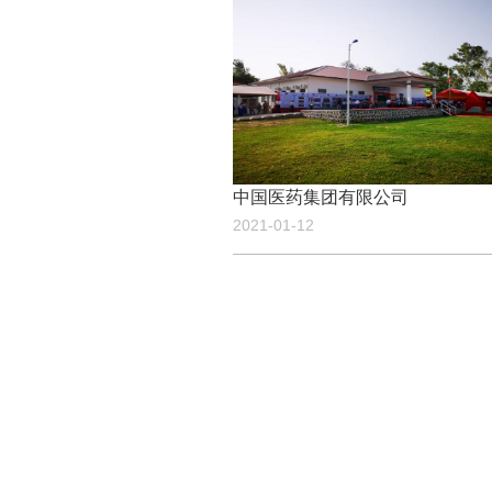
中国医药集团有限公司
2021-01-12