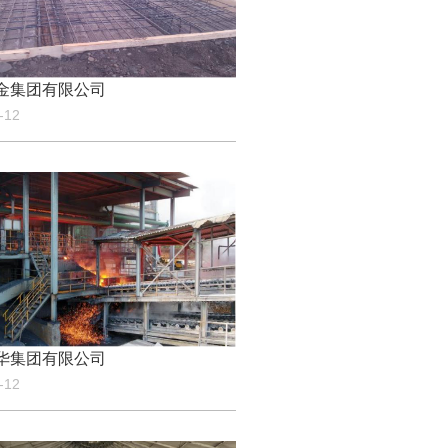
金集团有限公司
-12
华集团有限公司
-12