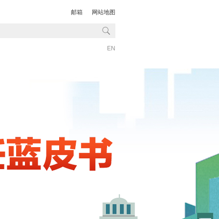
邮箱
网站地图
EN