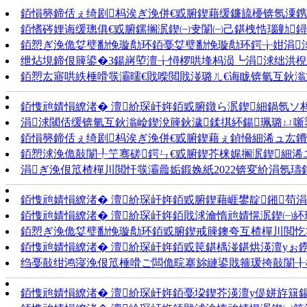
銆愪簩鍗佸ぇ绮剧杩涘ぎ浼併€戜腑鍥藉缓鐮旈櫌锛氬潥鎸佲
銆愭硶娌诲缓璁俱€戜腑鏍搁泦鍥㈠叏闈㈠己鍖栧悎瑙勭鐞�
銆愬ぎ浼佹姇璧勫悗璇勪环銆戞姇璧勫悗璇勪环鍔╁姏涓
绁炶垷鍗佷簲鍙�3鍚嶈埅澶╁憳椤哄埄杩涢┗涓浗绌洪
銆愬厷寤哄紩棰嗗彂灞曘€戝喍閲戝湴璐ㄦ€诲眬锛氫互鈥滃
銆愯兘婧愪繚渚� 澶紒琛屽姩銆戜腑鐓ら泦鍥細鍋氬ソ杩
涓浗閾佸缓锛氫互鈥滃崄鍥涗簲鈥濊鍒掑紑鍚珮璐ㄩ
銆愪簩鍗佸ぇ绮剧杩涘ぎ浼併€戜腑鍥藉ぇ鍞愶細浠ュ厷鐨
銆愬浗浼佹敼闈╀笁骞磋鍔ㄣ€戜腑鍥芥梾娓搁泦鍥細浠
涓ぎ浼佷笟楂樿川閲忓彂灞曟姤鍛婏紙2022锛変紒涓氬瓙鎶
銆愯兘婧愪繚渚� 澶紒琛屽姩銆戜腑鍥藉崕鐢靛鎺苟
銆愯兘婧愪繚渚� 澶紒琛屽姩銆戝浗瀹惰兘婧愰泦鍥㈠
銆愬ぎ浼佹姇璧勫悗璇勪环銆戜腑鍥戒簲鐭夸互楂樿川閲忔姇
銆愯兘婧愪繚渚� 澶紒琛屽姩銆戜笢鍖楀湴鍖烘渶澶уぉ鐒
绉戞敼绀鸿寖浼佷笟棰嗗ご闆佹晥搴旀縺鍙戝箍瑗挎敼闈╂
銆愯兘婧愪繚渚� 澶紒琛屽姩銆戞垜鍥芥渶澶у偍姘斿簱