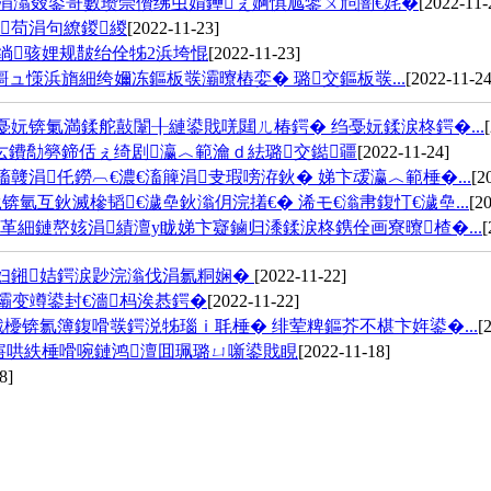
涓滃叕鍙哥數瓒崇儹绋虫姢鑸ぇ婀惧尯鐢ㄨ兘闇€姹�
[2022-11-
苟涓句繚鍐緵
[2022-11-23]
绱骇娌规皵绐佺牬2浜垮惃
[2022-11-23]
ュ憡浜旓細绔嬭冻鏂板彂灞曢樁娈� 璐交鏂板彂...
[2022-11-24
妧锛氭満鍒舵敼闈╂縺鍙戝唴閮ㄦ椿鍔� 绉戞妧鍒涙柊鍔�...
厷鐨勪簩鍗佸ぇ绮剧瀛︿範瀹ｄ紶璐交鐑疆
[2022-11-24]
涓仛鐒︹€濃€滀簲涓叏瑕嗙洊鈥� 娣卞叆瀛︿範棰�...
[2
氫互鈥滅槮韬€濊皨鈥滃仴浣撯€� 浠モ€滃帇鍑忊€濊皨...
[2
細鏈嶅姟涓績澶у眬娣卞寲鏀归潻鍒涙柊鎸佺画寮曢楂�...
[
撲妇鎺姞鍔涙尟浣滃伐涓氱粡娴�
[2022-11-22]
灞变竴鍙封€濇杩涘惎鍔�
[2022-11-22]
櫌锛氱簿鍑嗗彂鍔涚牬瑙ｉ毦棰� 绯荤粺鏂芥不椹卞姩鍙�...
[
寤哄紩棰嗗啘鏈鸿澶囬珮璐ㄩ噺鍙戝睍
[2022-11-18]
8]