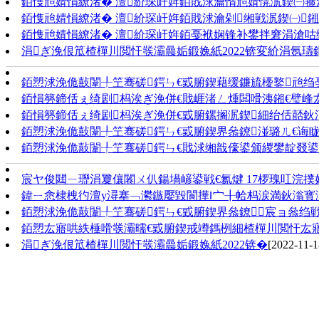
銆愯兘婧愪繚渚� 澶紒琛屽姩銆戝浗瀹惰兘婧愰泦鍥㈠箍
銆愯兘婧愪繚渚� 澶紒琛屽姩銆戝浗瀹剁缃戦泦鍥㈠鎺
銆愯兘婧愪繚渚� 澶紒琛屽姩銆戞袱娴锋补鐢拌窘涓滄咕
涓ぎ浼佷笟楂樿川閲忓彂灞曟姤鍛婏紙2022锛変紒涓氬瓙鎶
銆愬浗浼佹敼闈╀笁骞磋鍔ㄣ€戜腑鍥藉缓鐮旈櫌鐜兘绉戞
銆愪簩鍗佸ぇ绮剧杩涘ぎ浼併€戝崕渚ㄥ煄闆嗗洟鎺€璧峰
銆愪簩鍗佸ぇ绮剧杩涘ぎ浼併€戜腑鏍搁泦鍥細绐佸嚭鈥滀竷
銆愬浗浼佹敼闈╀笁骞磋鍔ㄣ€戜腑鍥界叅鐐湴璐ㄦ€诲眬锛
銆愬浗浼佹敼闈╀笁骞磋鍔ㄣ€戝浗缃戠儫鍙颁緵鐢靛叕鍙革
宸ヤ俊閮ㄧ瓑涓夐儴闂ㄨ仈鍚堝嵃鍙戦€氱煡 17椤瑰叿浣
鍏ㄧ悆棣栧彴澶у潯搴﹁灪鏃嬮毀閬撶‖宀╂帢杩涙満鈥滃寳
銆愬浗浼佹敼闈╀笁骞磋鍔ㄣ€戜腑鍥界叅鐐宸ョ叅绉戦
銆愬厷寤哄紩棰嗗彂灞曘€戜腑鍥戒竴鎷栵細楂樿川閲忓厷
涓ぎ浼佷笟楂樿川閲忓彂灞曟姤鍛婏紙2022锛�
[2022-11-1