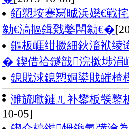
銆愬垵蹇冩晠浜嬨€戦
勨€滈摳鍓戣嫳闆勨€�
[2
鏂板崕绀撅細鈥滀袱绫
� 鍥借祫鐩戠浣撳埗涓
鎴戝浗鎴愬姛鍙戝皠楂
濉旈噷鏈ㄦ补鐢板彂鐜
10-05]
鍥介檯鐑牳鑱氬彉瀹為