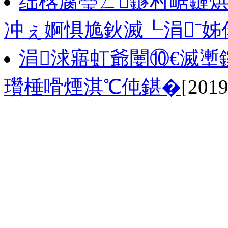
绌楁腐璺ㄥ鐩村崌鏈烘
冲ぇ婀惧尯鈥滅┖涓ˉ姊
涓浗寤虹爺闄⑩€滅壍鎵
瓚棰嗗煙淇℃伅鍖�
[2019