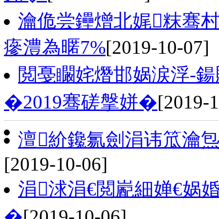
瀹佹尝鑸熷北娓粖骞
瘮澧為暱7%
[2019-10-07]
閲戞矙姹熸邯娲涙浮-鍚
�2019骞磋搫姘�
[2019-1
澶紒鑱氱劍涓讳笟瀹炰
[2019-10-06]
涓浗涓€閲嶏細婵€娲
�
[2019-10-06]