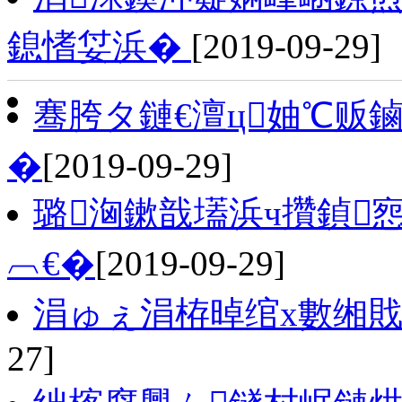
鎴愭姇浜�
[2019-09-29]
骞胯タ鏈€澶ц妯℃贩
�
[2019-09-29]
璐洶鏉戠壒浜ч攢鍞
︹€�
[2019-09-29]
涓ゅぇ涓栫晫绾х數缃
27]