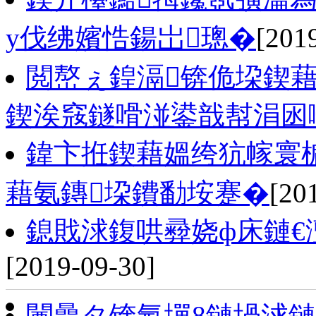
у伐绋嬪悎鍚岀璁�
[201
閲嶅ぇ鍠滆锛佹垜鍥藉
鍥涘窛鐩嗗湴鍙戠幇涓囦
鍏卞拰鍥藉媼绔犺幏寰
藉氨鏄垜鐨勫垵蹇�
[20
鎴戝浗鍑哄彛娆ф床鏈€
[2019-09-30]
闄曡タ锛氬墠8鏈堝浗鏈