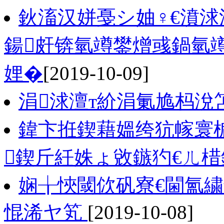
鈥滀汉姘戞シ妯♀€濆浗
鍚皯锛氫竴鐢熷彧鍋氫
娌�
[2019-10-09]
涓浗澶т紒涓氭尯杩涗
鍏卞拰鍥藉媼绔犺幏寰楄
鍥斤紝姝ょ敓鏃犳€ㄦ棤
娴╁悏閾佽矾寮€閫氳繍
惃浠ヤ笂
[2019-10-08]