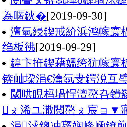
為暱鈥�
[2019-09-30]
澶氫綅鍥戒紒浜鸿幏寰
绉板彿
[2019-09-29]
鍏卞拰鍥藉媼绔犺幏寰楄
锛屾垜涓€瀹氬叏鍔涗互
閾哄睍杩堝悜澶嶅叴鐨
ぇ浠ユ潵閲嶅ぇ宸ョ▼
涓浗鐭冲寲娴峰崡鐐