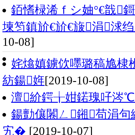
銆愭椂浠ｆシ妯°€戠鎶
堜笉鎮斺€斺€旇涓浗
10-08]
姹熻嫃鐪佽嚜璐稿尯棣栦
紡鍚姩
[2019-10-08]
澶紒鍔╁姏鍩瑰吇涔
鍚勯儴闂ㄥ鎺苟涓
宄�
[2019-10-07]