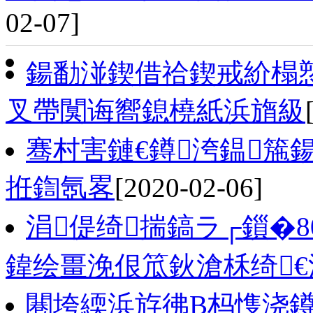
02-07]
鍚勫湴鍥借祫鍥戒紒榻愬
叉帶闃诲嚮鎴橈紙浜旓級
骞村害鏈€鐏洿鎾箷
拰鍧氬畧
[2020-02-06]
涓偍绮揣鎬ラ┌鎻�8
鍏绘畺浼佷笟鈥滄柇绮
闀垮緛浜斿彿B杩愯浇鐏