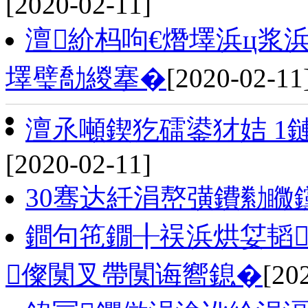
[2020-02-11]
澶紒杩呴€熸墿浜ц浆
墿璧勪緵搴�
[2020-02-11
澶氶噸鍥犵礌鍙犲姞 1
[2020-02-11]
30骞达紝涓嶅彉鐨勬矀
鐧句竾鐗╂祦浜烘姇韬
儏闃叉帶闃诲嚮鎴�
[20