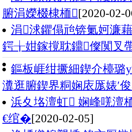
腑涓嬫棳棣栭
[2020-02-0
涓浗鑺傝兘锛氭妸濂
鍔╁姏鎵撹耽鐤儏闃叉
鏂板崕绀撅細鍥介檯璐
瀵逛腑鍥界粡娴庡厖婊′
浜夊垎澶虹 娴峰唴澶
€绾�
[2020-02-05]