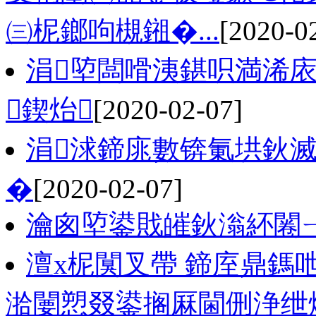
㈢柅鎯呴槻鎺�...
[2020-0
涓埅闆嗗洟鍖呮満浠庡
鍥炲
[2020-02-07]
涓浗鍗庣數锛氭垬鈥
�
[2020-02-07]
瀹囪埅鍙戝皠鈥滃紑闂
澶х柅闃叉帶 鍗庢鼎鎷
湁闄愬叕鍙搁厤閫侀浄绁