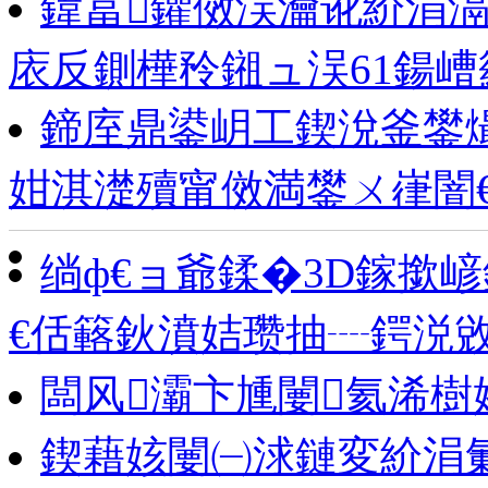
鍏冨鑺傚洖瀹讹紒涓滆
庡反鍘樺矝鎺ュ洖61鍚
鍗庢鼎鍙岄工鍥涗釜鐢
姏淇濋殰甯傚満鐢ㄨ嵂闇
绱ф€ョ爺鍒�3D鎵撳
€佸簵鈥濆姞瓒抽┈鍔涚
闆风灞卞尰闄氦浠樹
鍥藉姟闄㈠浗鏈変紒涓氭