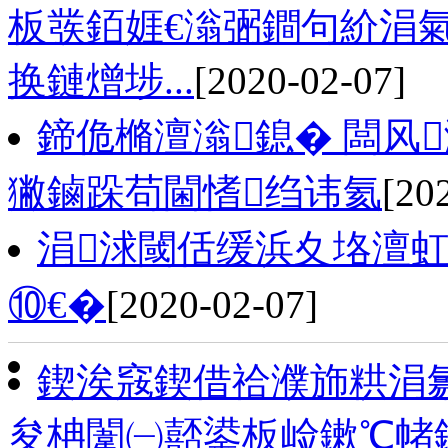
板彂銆娾€滃弻鐧句紒涓氣
换鏈熷埗...
[2020-02-07]
鍗佹樇澶滃鎴� 闆风
獙鏀跺苟閫愭绉讳氦
[20
涓浗閾佸缓浜夊垎澶虹
⑩€�
[2020-02-07]
鍥涘窛鍥借祫濮斾粠涓
夋柟闈㈠嚭鍙板崄鏉℃帾