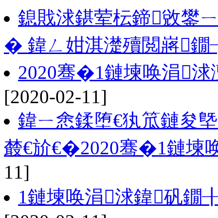
鎴戝浗鍖荤枟鍗敓鐢
� 鍏ㄥ姏淇濋殰閲嶈鐗
2020骞�1鏈堜唤涓浗
[2020-02-11]
鍏ㄧ悆鍒堕€犱笟鏈夋
樷€斺€�2020骞�1鏈堜唤C
11]
1鏈堜唤涓浗鍏矾鐗