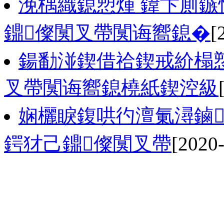
浼楀織鎴愬煄 鍏卞厠鏃
鐤儏闃叉帶闃诲嚮鎴�
[
鍚勫湴鍥借祫鍥戒紒榻愬
叉帶闃诲嚮鎴橈紙鍥涳級
娴欐睙鍑哄彴澶氭潯鏀
鍔犲己鐤儏闃叉帶
[2020