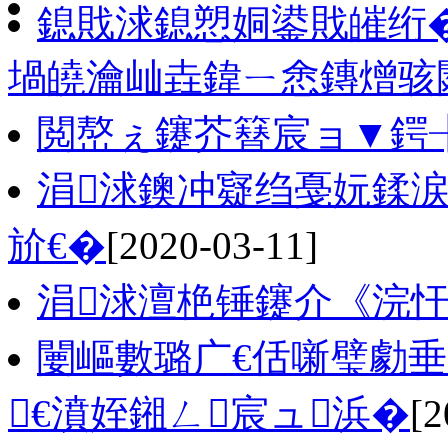
鎴戝浗鎴愬姛鍙戝皠绗�
堝皢瀹屾垚鍏ㄧ悆鏄熷骇
閲嶅ぇ鑳芥簮宸ョ▼鍔
涓浗鐭冲寲绉戞妧鍒
斺€�
[2020-03-11]
涓浗澶栬锤鑳介《浣
闄嶇數璐广€佸噺璧勮垂
€濆姪鎺ㄥ宸ュ浜�
[2