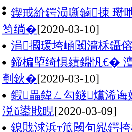
鍥戒紒鍔涢噺鏀拺 瓒
笉绱�
[2020-03-10]
涓摑瑗垮崡閾濇柇鑷
鍗楄埅绮惧績鐤忛€� 
剦鈥�
[2020-03-10]
鍜畾鍏ㄥ勾鐩爣浠诲
涚ǔ鍙戝睍
[2020-03-09]
鎴戝浗浜т笟閾句紭鍔挎