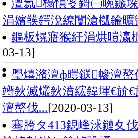
澶氱榻愪笅鎶㈠啘鏃垛
涓嬪彂鍔涗繚闅滄槬鑰曠
鏂板熀寤猴紝涓烘暟瀛
03-13]
璺熺潃澶ф暟鎹幓澶嶅
竴鈥滅爜鈥濆綋鍏堚€斺
澶嶅伐...
[2020-03-13]
骞胯タ413鎴峰浗鏈夊