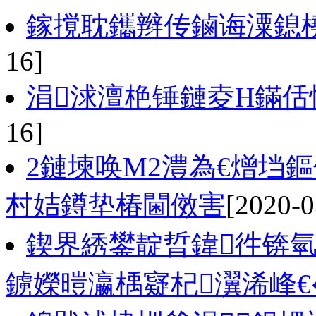
鎵撹耽鑴辫传鏀诲潥鎴
16]
涓浗澶栬锤鏈夌Н鏋
16]
2鏈堜唤M2澧為€熷垱
村姞鐏垫椿閫傚害
[2020-0
鍥界綉鐢靛晢鍏徃锛
鐪嬫暟瀛楀寲杞瀷浠峰€