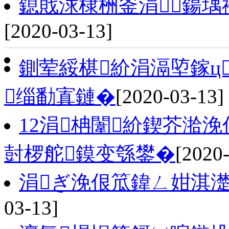
鎴戝浗棣栦釜涓鍚
[2020-03-13]
鍘荤綏椹紒涓滆埅鎵ц
缁勫寘鏈�
[2020-03-13]
12涓柟闈紒鍥芥湁
尌椤舵鏌变綔鐢�
[2020
涓ぎ浼佷笟鍏ㄥ姏淇
03-13]