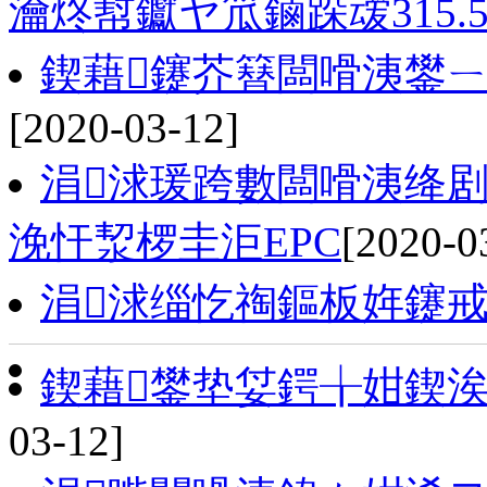
瀹炵幇钀ヤ笟鏀跺叆315.
鍥藉鑳芥簮闆嗗洟鐢ㄧ
[2020-03-12]
涓浗瑗跨數闆嗗洟绛
浼忓洯椤圭洰EPC
[2020-0
涓浗缁忔祹鏂板姩鑳
鍥藉鐢垫姇鍔╁姏鍥
03-12]