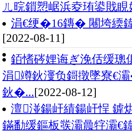
ㄦ晥鎻愬崌浜夌珛鍙戝睍
涓€绠�16鏄� 闀垮
[2022-08-11]
銆愭硶娌诲ぎ浼佸缓璁俱
涓竴鈥濅负鎶撴墜寮€灞�
鈥�...
[2022-08-12]
澶湴鍚屽績鍚屽悜 鎼
鏋勫缓鏂板彂灞曟牸灞€