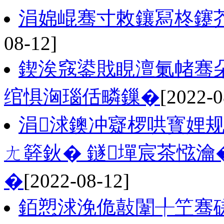
涓婂崐骞寸敇鑲冩柊鑳芥
08-12]
鍥涘窛鍙戝睍澶氭帾骞
绾惧洶瑙佸疄鏁�
[2022-0
涓浗鐭冲寲椤哄寳娌
ㄤ簳鈥� 鐩墠宸茶惤瀹
�
[2022-08-12]
銆愬浗浼佹敼闈╀笁骞