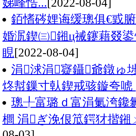
娣峰悎...
[2022-08-04]
銆愭硶娌诲缓璁俱€戜
婚泦鍥㈢鎺ц祴鑳藉叕
睍
[2022-08-04]
涓浗涓寲鑷爺鐓ゅ
炵幇鏁寸倝鍥戒骇鏇夸唬
璁╀富璐ｄ富涓氭洿鑱
櫚 涓ぎ浼佷笟鍔犲揩
08-03]