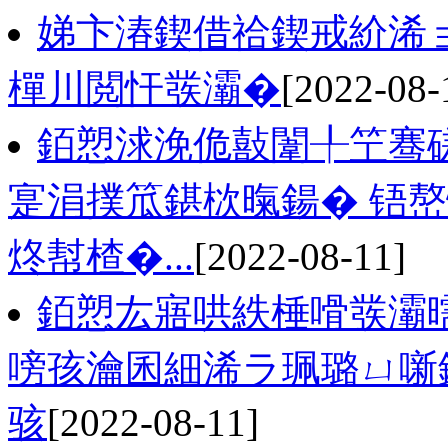
娣卞湷鍥借祫鍥戒紒浠ョ
樿川閲忓彂灞�
[2022-08-
銆愬浗浼佹敼闈╀笁骞磋
寔涓撲笟鍖栨暣鍚� 铻嶅
炵幇楂�...
[2022-08-11]
銆愬厷寤哄紩棰嗗彂灞
嗙孩瀹囷細浠ラ珮璐ㄩ噺
骇
[2022-08-11]