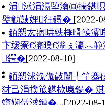
涓浗涓滆埅瀹㈣揣鍖呮満
璧勭敱娌彺鐞�
[2022-0
銆愬厷寤哄紩棰嗗彂灞
卞叆寮€灞曗€滃ぇ瀛︿
鍔�
[2022-08-10]
銆愬浗浼佹敼闈╀笁骞
犲己涓撲笟鍖栨暣鍚� 
竴娴佸浗鏈�...
[2022-08-