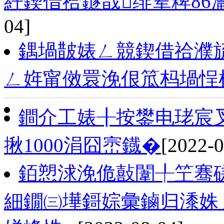
紝鍥借祫鐩戠绯荤粺86
04]
鍝堝皵婊ㄥ競鍥借祫濮
ㄥ姩甯傚睘浼佷笟杩堝悜
鐧介工婊╂按鐢电珯宸叉
揪1000涓囧崈鐡�
[2022-0
銆愬浗浼佹敼闈╀笁骞磋
細鐗㈢墷鎶婃彙鏀归潻姝ｇ