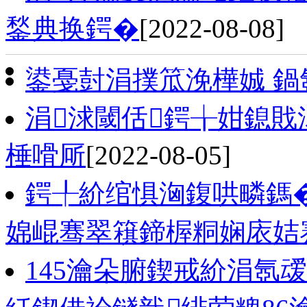
鍫典换鍔�
[2022-08-08]
鍙戞尌涓撲笟浼樺娍 
涓浗閾佸鍔╁姏鎴
棰嗗厛
[2022-08-05]
鍔╀紒绾惧洶鍑哄疄鎷�
婂崐骞翠簯鍗楃粡娴庡姞
145瀹朵腑鍥戒紒涓氬叆