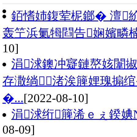
銆愭姉鍑荤柅鎯� 澶
轰笁浜氭牳閰告娴嬪疄
10]
涓浗鐭冲寲鏈嶅姟闈掓
存潵绱渚涘簲娌瑰搧绾
�...
[2022-08-10]
涓浗绗簲浠ｅぇ鍨婰
08-09]