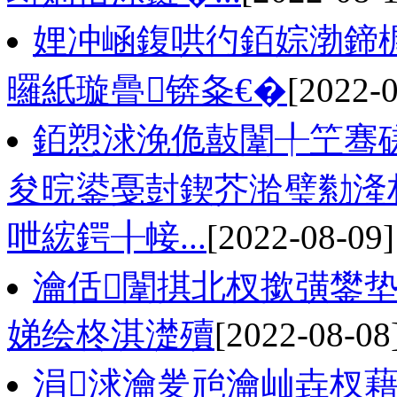
娌冲崡鍑哄彴銆婃渤鍗楃
曪紙璇曡锛夈€�
[2022-0
銆愬浗浼佹敼闈╀笁骞
夋晥鍙戞尌鍥芥湁璧勬湰
呭綋鍔╂帹...
[2022-08-09]
瀹佸闈掑北杈撳彉鐢垫
娣绘柊淇濋殰
[2022-08-08
涓浗瀹夎兘瀹屾垚杈