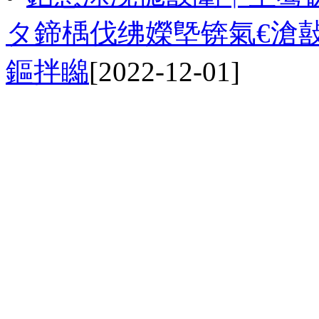
タ鍗楀伐绋嬫墍锛氣€滄
鏂拌矊
[2022-12-01]