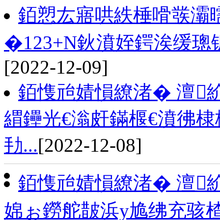
銆愬厷寤哄紩棰嗗彂灞
�123+N鈥濆姪鍔涘缓璁
[2022-12-09]
銆愯兘婧愪繚渚� 澶
緭鑸光€滃皯鏋椻€濆彿棣
劧...
[2022-12-08]
銆愯兘婧愪繚渚� 澶
婂ぉ鐒舵皵浜у尯绋充骇楂