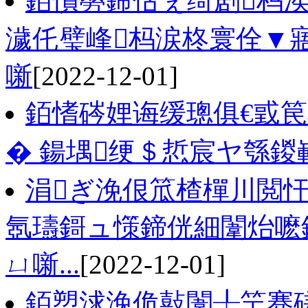
銆愪簩鍗佸ぇ绮剧杩
濊仛璧峰杩涙柊寰佺▼
噺
[2022-12-01]
銆愭硶娌诲缓璁俱€戜
� 鍚堣绠＄悊宸ヤ綔
涓ぎ浼佷笟楂樿川閲忓
氬瓙鎶ュ憡鍗侊細闈炲嚒
ㄩ噺...
[2022-12-01]
銆愬浗浼佹敼闈╀笁骞磋