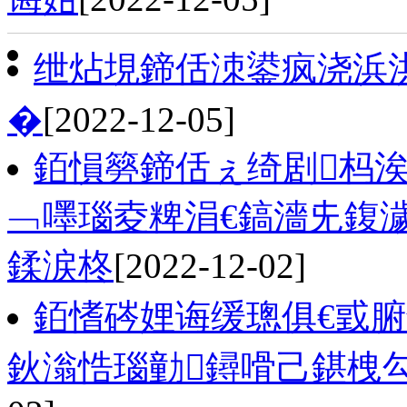
绁炶垷鍗佸洓鍙疯浇浜洪
�
[2022-12-05]
銆愪簩鍗佸ぇ绮剧杩
﹁嚜瑙夌粺涓€鎬濇兂鍑
鍒涙柊
[2022-12-02]
銆愭硶娌诲缓璁俱€戜腑
鈥滃悎瑙勭鐞嗗己鍖栧