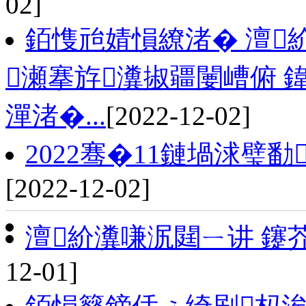
02]
銆愯兘婧愪繚渚� 澶
瀬搴斿瀵掓疆闄嶆俯 
潬渚�...
[2022-12-02]
2022骞�11鏈堝浗璧
[2022-12-02]
澶紒瀵嗛泦閮ㄧ讲 鑳
12-01]