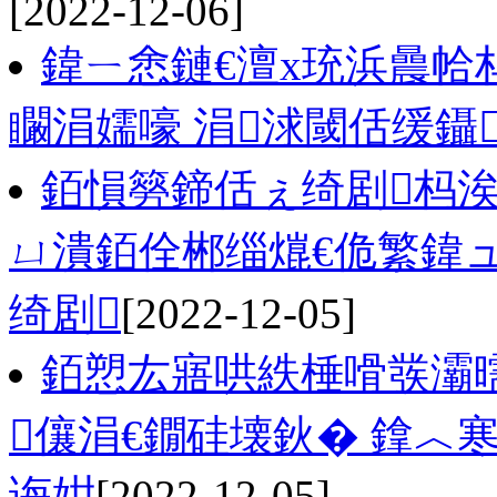
[2022-12-06]
鍏ㄧ悆鏈€澶х珫浜曟帢
矙涓嬬嚎 涓浗閾佸缓鑷
銆愪簩鍗佸ぇ绮剧杩
ㄩ潰銆佺郴缁熴€佹繁鍏
绮剧
[2022-12-05]
銆愬厷寤哄紩棰嗗彂灞
儴涓€鐗硅壊鈥� 鎿︿
诲姏
[2022-12-05]