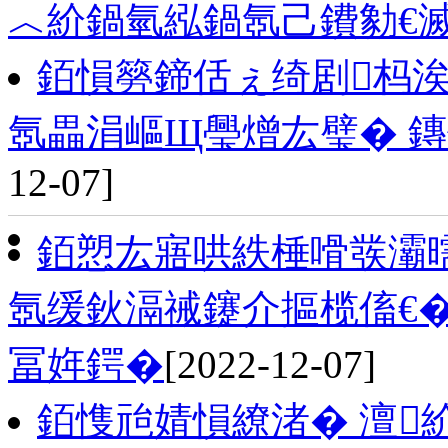
︿紒鍋氫紭鍋氬己鐨勨€
銆愪簩鍗佸ぇ绮剧杩
氬畾涓嶇Щ璺熷厷璧� 
12-07]
銆愬厷寤哄紩棰嗗彂灞
氬缓鈥滆祴鑳介摳榄傗€�
冨姩鍔�
[2022-12-07]
銆愯兘婧愪繚渚� 澶