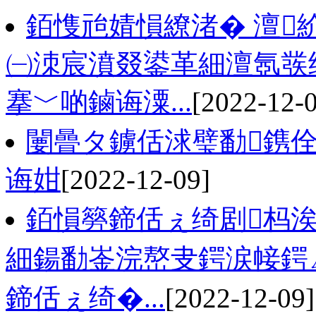
銆愯兘婧愪繚渚� 澶
㈠洓宸濆叕鍙革細澶氬彂
搴﹀啲鏀诲潥...
[2022-12-
闄曡タ鐪佸浗璧勫鎸佺
诲姏
[2022-12-09]
銆愪簩鍗佸ぇ绮剧杩涘
細鍚勫崟浣嶅叏鍔涙帹鍔
鍗佸ぇ绮�...
[2022-12-09]