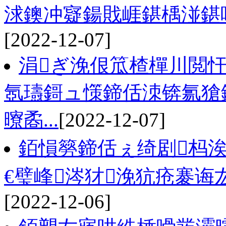
浗鐭冲寲鍚戝崕鍖楀湴鍖哄
[2022-12-07]
涓ぎ浼佷笟楂樿川閲忓
氬瓙鎶ュ憡鍗佸洓锛氱獊
曢矞...
[2022-12-07]
銆愪簩鍗佸ぇ绮剧杩
€璧峰涔犲浼犺疮褰诲
[2022-12-06]