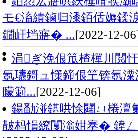
銆愬厷寤哄紩棰嗗彂灞
モ€滀績鏀归潻銆佸媷鍒
鐗屽垱寤� ...
[2022-12-06
涓ぎ浼佷笟楂樿川閲忓
氬瓙鎶ュ憡鍗佷笁锛氬潥
曚箣...
[2022-12-06]
鍚勫湴鍖哄悇閮ㄩ棬澶
皵杩愪繚闅滃姏搴� 鍏