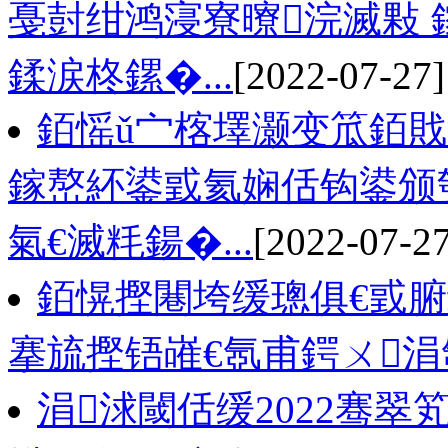
戞尌绀鸿寖寮曢浣滅敤 
鍒涙柊鏍�...
[2022-07-27]
銆愮ǔ宀楁墿灏变笟銆
鎵嶅紑鍙戜氦娴佸钩鍙颁
氣€滅粍鍚�...
[2022-07-27
銆愰摼闀垮缓璁俱€戜腑
搴旈摼铻嶉€氬甫鍔ㄨ
涓浗閾佸缓2022骞翠