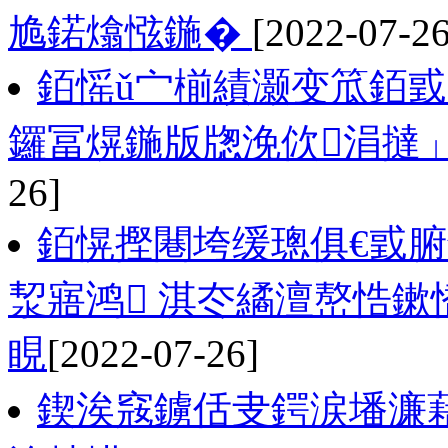
尯鍩熻惤鍦�
[2022-07-26
銆愮ǔ宀椾績灏变笟銆
鑼冨熀鍦版牎浼佽涓撻
26]
銆愰摼闀垮缓璁俱€戜腑
洯寤鸿 淇冭繘澶嶅悎
睍
[2022-07-26]
鍥涘窛鐪佸叏鍔涙墦濂