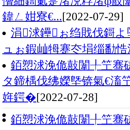
愶細鍧氭寔渚涚粰渚ф敼
鍏ㄥ姏寮€...
[2022-07-29]
涓浗鑸ぉ绉戝伐鎶よ
ュぉ鍜屾牳蹇冭埍缁勫悎
銆愬浗浼佹敼闈╀笁骞磋
タ鍗楀伐绋嬫墍锛氣€滀笁
姩鍔�
[2022-07-28]
銆愬浗浼佹敼闈╀笁骞