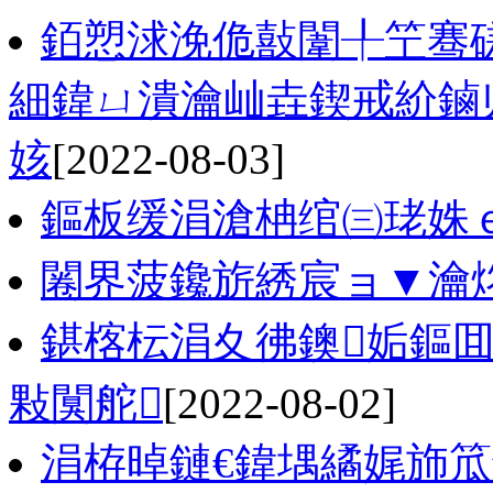
銆愬浗浼佹敼闈╀笁骞磋
細鍏ㄩ潰瀹屾垚鍥戒紒鏀
姟
[2022-08-03]
鏂板缓涓滄柟绾㈢珯姝
闂界菠鑱旂綉宸ョ▼瀹炵
鍖楁枟涓夊彿鐭姤鏂囬
敤闃舵
[2022-08-02]
涓栫晫鏈€鍏堣繘娓斾