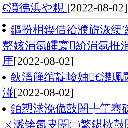
€濆彿浜や粯
[2022-08-02]
鏂扮枂鍥借祫濮旂洃绠′
嶅姟涓氬皬寰紒涓氬拰
厓
[2022-08-02]
鈥滀簲绾靛崄妯€濋珮
湴
[2022-08-02]
銆愬浗浼佹敼闈╀笁骞
ㄨ溅锛氬叏闈㈡繁鍖栨敼