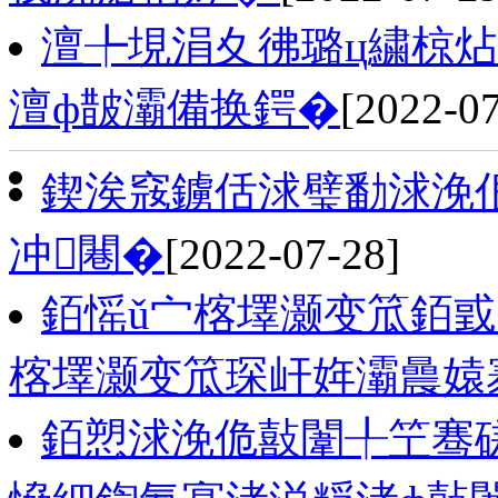
澶╄垷涓夊彿璐ц繍椋
澶ф皵灞備换鍔�
[2022-07
鍥涘窛鐪佸浗璧勫浗浼
冲闀�
[2022-07-28]
銆愮ǔ宀楁墿灏变笟銆戜
楁墿灏变笟琛屽姩灞曟媴
銆愬浗浼佹敼闈╀笁骞