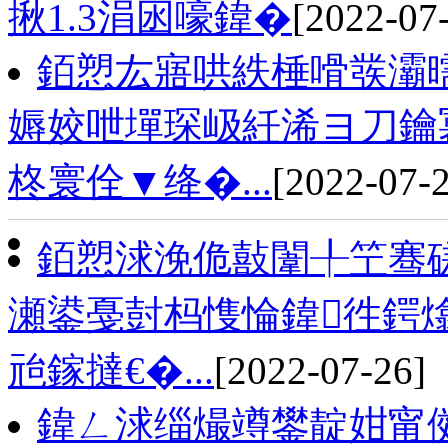
揪1.3涓囦嚎鍏�
[2022-07
銆愬厷寤哄紩棰嗗彂灞曘
媷姣呭墠琛岋紝浠ヨ刀鑰
柊寰佺▼绛�...
[2022-07-
銆愬浗浼佹敼闈╀笁骞磋
瀬鍙戞尌杩愯惀鍏徃鍔
兘鎵撻€�...
[2022-07-26]
鍏ㄥ浗缁熶竴鐢靛姏甯