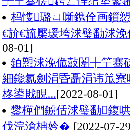
╀笁骞磋鍔ㄥ悜绾垫繁
杩愯璐ㄩ噺鎸佺画鎻愬
€斺€旈檿瑗垮浗璧勫浗
08-01]
銆愬浗浼佹敼闈╀笁骞磋
細鑱氱劍涓昏矗涓讳笟寮
柊鍙戝睍...
[2022-08-01]
鐢樿們鐪佸浗璧勫鍑哄
伐浣滄柟妗�
[2022-07-29