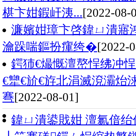
椹卞姏鍜屽洟...
[2022-08-
濂嬪姏璋卞啓鍏ㄩ潰寤
瀹跺喘鏂扮瘒绔�
[2022-0
鍔犻€熶慨澶嶅悜绋冲悜
€犫€斺€斿北涓滅渷灞炲
弿
[2022-08-01]
鍏ㄩ潰鍙戝姏 澶氱偣绐