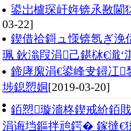
鍙岀櫨琛屽姩锛氶敾閫
03-22]
鍥借祫鎶ュ憡锛氬ぎ浼
珮 鈥滃叚涓己鍖栤€濈
鍗庨緳涓€鍙峰叏鐞冮
埗鎴愬姛
[2019-03-20]
銆愬璇濇柊鍥戒紒銆
涓诲垱鏂拌兘鍔� 鎵撻