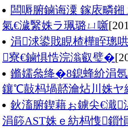
闆嗕腑鏀诲潥 鎵庡疄鎺
氣€濊繄姝ラ珮璐ㄩ噺
[20
涓浗鍙戝睍楂樺眰璁哄
寮€鏀惧悎浣滃叡璧�
[2
鏅嬬叅绛�8鎴蜂紒涓氬
鑲℃敼杩堝嚭瀹炶川姝ヤ
鈥滀腑鍥藉ぉ鐪尖€濈
涓篎AST姝ｅ紡杩愯鎻