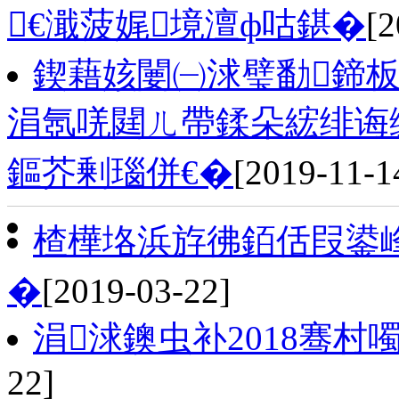
€濈菠娓境澶ф咕鍖�
[2
鍥藉姟闄㈠浗璧勫鍗
涓氬唴閮ㄦ帶鍒朵綋绯诲
鏂芥剰瑙併€�
[2019-11-1
楂樺垎浜斿彿銆佸叚鍙
�
[2019-03-22]
涓浗鐭虫补2018骞村噣
22]