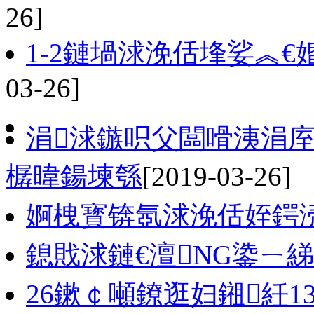
26]
1-2鏈堝浗浼佸埄娑︽€婚
03-26]
涓浗鏃呮父闆嗗洟涓庢
樼暐鍚堜綔
[2019-03-26]
婀栧寳锛氬浗浼佸姪鍔
鎴戝浗鏈€澶NG鍌ㄧ
26鏉￠噸鐐逛妇鎺紝