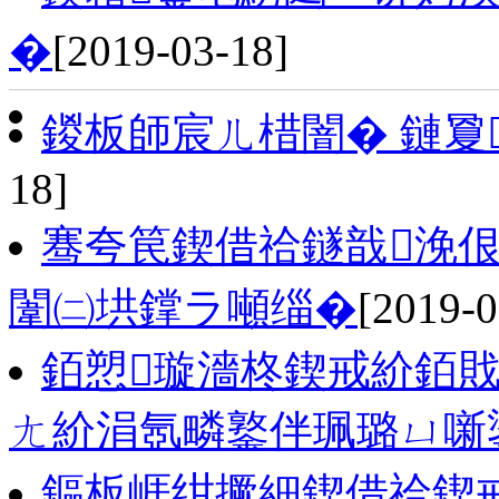
�
[2019-03-18]
鍐板師宸ㄦ棤闇� 鏈夐
18]
骞夸笢鍥借祫鐩戠浼
闈㈡垬鐣ラ噸缁�
[2019-0
銆愬璇濇柊鍥戒紒銆戝
ㄤ紒涓氬疄鐜伴珮璐ㄩ噺
鏂板崕绀撅細鍥借祫鍥