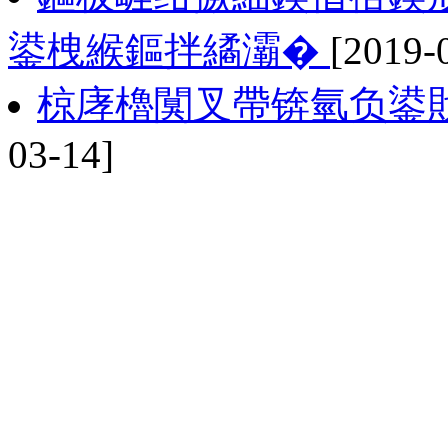
鍙栧緱鏂拌繘灞�
[2019-
椋庨櫓闃叉帶锛氫负鍙
03-14]