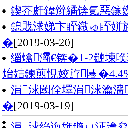
鍥芥皯鍏辫繘锛氭惡鎵
鎴戝浗娣卞眰鐓ゅ眰姘
�
[2019-03-20]
缁熻灞€锛�1-2鏈
炲姞鍊煎悓姣斿闀�4.4
涓浗閾佺墿涓浗瀹濇
�
[2019-03-19]
涓浗绉诲姩鍦ㄩ泟瀹夋