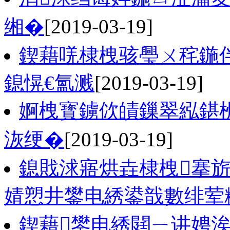
缃�
[2019-03-19]
鍥藉唴棣栧骇璺ㄨ秺鍦
鎴愰€氳溅
[2019-03-19]
婀栧寳鐪佽皟鏁翠紭鍖
洃绠�
[2019-03-19]
鎴戝浗寤烘垚棣栧搴
婧愬井鐢电綉鍙戠數绯荤
鍥藉鐢电綉閮ㄧ讲娉