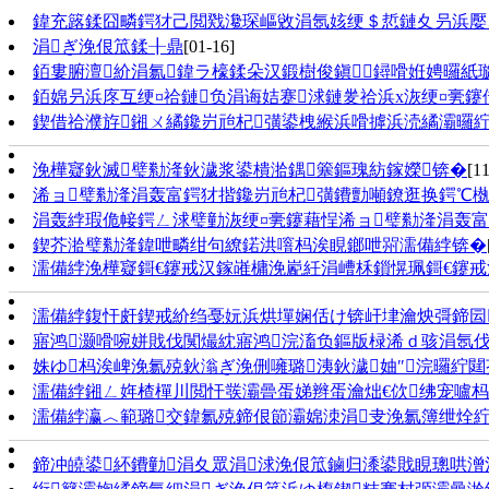
鍏充簬鍒囧疄鍔犲己閲戣瀺琛嶇敓涓氬姟绠＄悊鏈夊叧浜嬮」
涓ぎ浼佷笟鍒╂鼎
[01-16]
銆婁腑澶紒涓氱鍏ラ檺鍒朵汉鍛樹俊鎭鐞嗗姙娉曪紙
銆婂叧浜庝互绠¤祫鏈负涓诲姞蹇浗鏈夎祫浜х洃绠¤亴鑳
鍥借祫濮斿鎺ㄨ繘鑱岃兘杞彉鍙栧緱浜嗗摢浜涜繘灞曪
浼樺寲鈥滅璧勬湰鈥濊浆鍙樻湁鍝簺鏂瑰紡鎵嬫锛�
[1
浠ョ璧勬湰涓轰富鍔犲揩鑱岃兘杞彉鐨勯噸鐐逛换鍔℃槸
涓轰綍瑕佹帹鍔ㄥ浗璧勭洃绠¤亴鑳藉悜浠ョ璧勬湰涓轰富
鍥芥湁璧勬湰鍏呭疄绀句繚鍩洪噾杩涘睍鎯呭喌濡備綍锛�
濡備綍浼樺寲鎶€鑳戒汉鎵嶉槦浼嶏紝涓嶆柇鎻愰珮鎶€鑳
濡備綍鍑忓皯鍥戒紒绉戞妧浜烘墠娴佸け锛屽垏瀹炴彁鍗囩
寤鸿灏嗗啘姘戝伐闃熶紞寤鸿浣滀负鏂版椂浠ｄ骇涓氬
姝ゆ杩涘崥浼氱殑鈥滃ぎ浼侀噰璐洟鈥濊妯″浣曪紵閮
濡備綍鎺ㄥ姩楂樿川閲忓彂灞曡蛋娣辫蛋瀹炪€佽绋宠嚧
濡備綍瀛︿範璐交鍏氱殑鍗佷節灞婂洓涓叏浼氱簿绁烇
鍗冲皢鍙紑鐨勭涓夊眾涓浗浼佷笟鏀归潻鍙戝睍璁哄潧