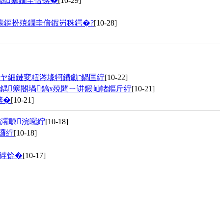
鍝簺鐗圭偣锛�
[10-29]
簺鏂扮殑鐗圭偣鍜岃秼鍔�?
[10-28]
ヤ細鏈変粈涔堟牱鐨勮ˉ鍋匡紵
[10-22]
鍝簺閽堝鎬х殑閮ㄧ讲鍜屾帾鏂斤紵
[10-21]
锛�
[10-21]
灞曞浣曪紵
[10-18]
曪紵
[10-18]
綍锛�
[10-17]