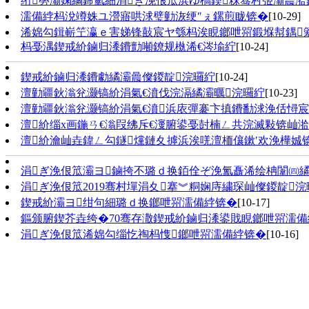
绗簩灞婅繘鍗氫細涓ぎ浼佷笟浜ゆ槗鍥粖骞村弬灞曟湁
濡備綍杩涗竴姝ユ瀯寤哄浗璧勭洃绠″ぇ鏍煎眬锛�
[10-29]
浠婂勾鍓嶄笁瀛ｅ害娣锋敼宸ヤ綔杩涘睍鎯呭喌鍛堢幇鍝
杩戞湡鍥戒紒鏀归潻鐨勯噸鐐规槸浠€涔堬紵
[10-24]
鍥戒紒鏀归潻鐨勮繘灞曟儏鍐靛浣曪紵
[10-24]
澶勭疆鈥滃兊灏镐紒涓氣€濆伐浣滆繘灞曞浣曪紵
[10-23]
澶勭疆鈥滃兊灏镐紒涓氣€濆浜庡彈褰卞搷鐨勫浗浼佸憳宸
澶紒缁х画鍦ㄢ€滃叚绋斥€濅腑鍙戞尌楠ㄥ共浣滅敤锛屾湁
澶紒瀹屾垚鍏ㄥ勾鐩爣鏈夊摢浜涘唴澶栭儴鏉′欢浼樺娍
涓ぎ浼佷笟灞ヨ鏀挎不璐ｄ换銆佺ぞ浼氳矗浠绘柟闈㈣繘
涓ぎ浼佷笟2019骞村墠涓夊搴︾粡娴庤繍琛屾儏鍐靛浣
鍥戒紒灞ヨ绀句細璐ｄ换鎯呭喌濡備綍锛�
[10-17]
鏂颁腑鍥芥垚绔�70骞存潵鍥戒紒鏀归潻鍙戝睍鎯呭喌濡備
涓ぎ浼佷笟浠婂勾缁忔祹杩愯鎯呭喌濡備綍锛�
[10-16]