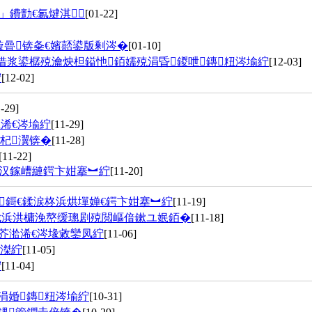
鐨勯€氱煡淇
[01-22]
璇曡锛夈€嬪嚭鍙版剰涔�
[01-10]
借浆鍙樼殑瀹炴柦鎰忚銆嬬殑涓昏鍐呭鏄粈涔堬紵
[12-03]
紵
[12-02]
1-29]
浠€涔堬紵
[11-29]
杞瀷锛�
[11-28]
[11-22]
戒汉鎵嶆縺鍔卞姏搴︼紵
[11-20]
鎶€鍒涙柊浜烘墠婵€鍔卞姏搴︼紵
[11-19]
伐浜洪槦浼嶅缓璁剧殑閲嶇偣鏉ユ姄銆�
[11-18]
芥湁浠€涔堟敹鑾凤紵
[11-06]
杩滐紵
[11-05]
紵
[11-04]
涓婚鏄粈涔堬紵
[10-31]