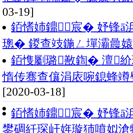
03-19]
銆愭姉鐤宸� 妤锋
璁� 鍐查攱鍦ㄥ墠灞曟
銆愯劚璐敾鍧� 澶紒
惰传骞查儴涓庡啘鎴蜂竴璧
[2020-03-18]
銆愭姉鐤宸� 妤锋
鐢碉紝琛屽姩璇犻噴姒滄