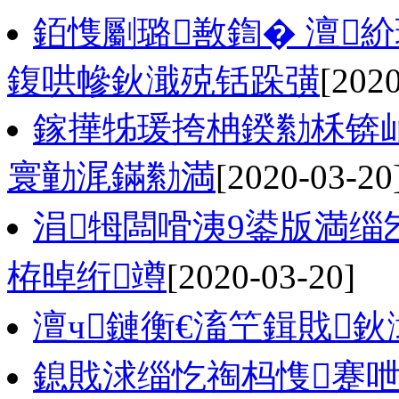
銆愯劚璐敾鍧� 澶
鍑哄幓鈥濈殑铦跺彉
[2020
鎵撶牬瑗挎柟鍨勬柇锛
寰勭浘鏋勬満
[2020-03-20
涓牳闆嗗洟9鍙版満缁
栫晫绗竴
[2020-03-20]
澶ч鏈衡€滀笁鍓戝
鎴戝浗缁忔祹杩愯蹇呭