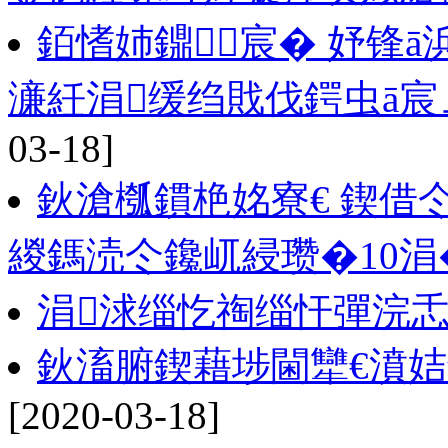
銆愭姉鐤宸� 妤锋ā
濓紝涓缓绉戝伐鍔虫ā
03-18]
鈥滄槬鏆栬姳寮€ 鍥借
緵鎷涜仒鑱屼綅瓒�10涓
涓浗缁忔祹缁忓彈浣忎
鈥滀腑鍥藉埗閫犫€濆姞
[2020-03-18]