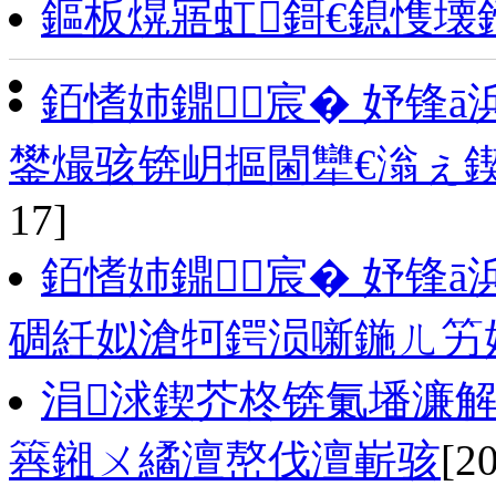
鏂板熀寤虹鎶€鎴愯壊
銆愭姉鐤宸� 妤锋
鐢熶骇锛岄摳閫犫€滃ぇ鍥
17]
銆愭姉鐤宸� 妤锋
碉紝姒滄牱鍔涢噺鍦ㄦ竻
涓浗鍥芥柊锛氭墦濂解
簭鎺ㄨ繘澶嶅伐澶嶄骇
[2