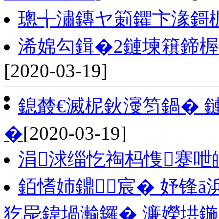
璁╅潚鏄ヤ箣鑺卞湪鎶
浠婂勾鍓�2鏈堜簯鍗楃
[2020-03-19]
鎴樷€滅柅鈥濅笉鍋� 
�
[2020-03-19]
涓浗缁忔祹杩愯蹇呭
銆愭姉鐤宸� 妤锋
犵巼鍏堝瀭鑼� 濂嬫垬鍦