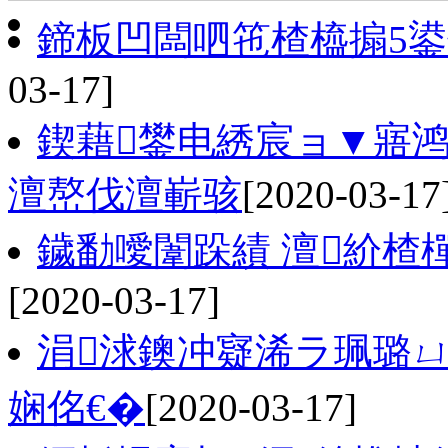
鍗板凹闆呬竾楂橀搧5
03-17]
鍥藉鐢电綉宸ョ▼寤
澶嶅伐澶嶄骇
[2020-03-17
鐬勫噯闈跺績 澶紒楂
[2020-03-17]
涓浗鐭冲寲浠ラ珮璐
娴佲€�
[2020-03-17]