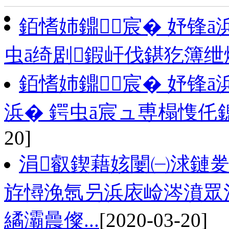
銆愭姉鐤宸� 妤锋ā
虫ā绮剧鍜屽伐鍖犵簿
銆愭姉鐤宸� 妤锋ā
浜� 鍔虫ā宸ュ尃榻愯仛
20]
涓叡鍥藉姟闄㈠浗鏈夎
斿憳浼氬叧浜庡崄涔濆眾
繘灞曟儏...
[2020-03-20]