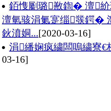
銆愯劚璐敾鍧� 澶
澶氫骇涓氭寔缁彂鍔� 
鈥濆姛...
[2020-03-16]
涓繙娴疯繍闆嗚繍寮€
03-16]