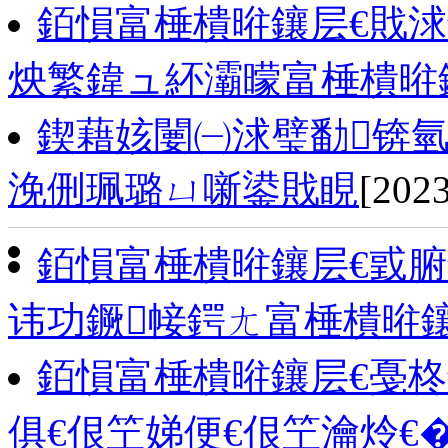
銆愪富棰樻暀鑲层€戝
炴繁鍏ュ紑灞曚富棰樻暀
鍥藉姟闄㈠浗璧勫锛
浼侀珮璐ㄩ噺鍙戝睍
[2023
銆愪富棰樻暀鑲层€戜
讳功鐝帹鍔ㄤ富棰樻暀
銆愪富棰樻暀鑲层€戞
俱€佷笁娣便€佷笁瀹炩€