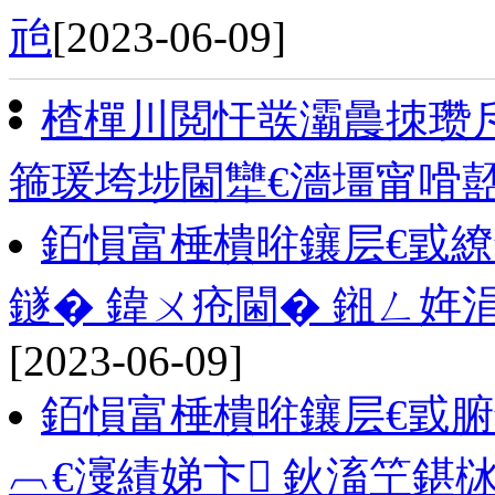
兘
[2023-06-09]
楂樿川閲忓彂灞曟拺瓒
箍瑗垮埗閫犫€濇壃甯嗗
銆愪富棰樻暀鑲层€戜繚
鐩� 鍏ㄨ疮閫� 鎺ㄥ姩
[2023-06-09]
銆愪富棰樻暀鑲层€戜腑
︹€濅績娣卞 鈥滀笁鍖