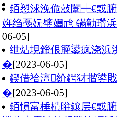
銆愬浗浼佹敼闈┿€戜腑
姩绉戞妧璧嬭兘 鏋勭瓚
06-05]
绁炶垷鍗佷簲鍙疯浇浜
�
[2023-06-05]
鍥借祫澶紒鍔犲揩鍙
�
[2023-06-05]
銆愪富棰樻暀鑲层€戜腑