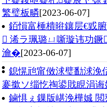
繁璧板疄
[2023-06-07]
銆愪富棰樻暀鑲层€戜腑
 浠ラ珮璐ㄩ噺璇讳功
瀹�
[2023-06-07]
鎴愰兘甯傚浗璧勫浗浼
褰撳ソ缁忔祹鍙戝睍涓诲
鏀惧ぇ鏁版嵁浼樺娍 閲