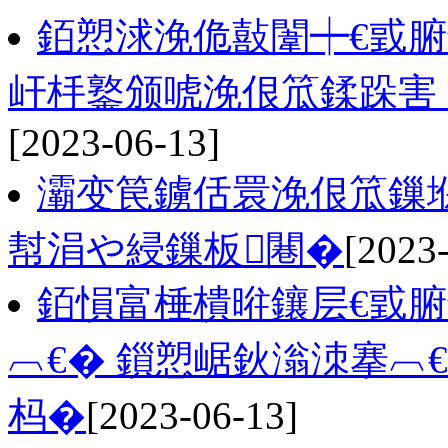
銆愬浗浼佹敼闈┿€戜
屽杽鐜颁唬浼佷笟鍒跺害 
[2023-06-13]
灞变笢鐪佸睘浼佷笟鏁
幇涓や綅鏁板闀�
[2023
銆愪富棰樻暀鑲层€戜
︹€� 鎻愬崌鈥滃洓搴︹
杩�
[2023-06-13]