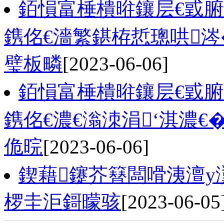
銆愪富棰樻暀鑲层€戜腑
鎸佲€濇繁鍖栫悊璁哄涔
璧板疄
[2023-06-06]
銆愪富棰樻暀鑲层€戜腑
鎸佲€濃€滃洓涓‘淇濃
佹晥
[2023-06-06]
鍥藉鑳芥簮闆嗗洟澶
椤圭洰鎶曚骇
[2023-06-05