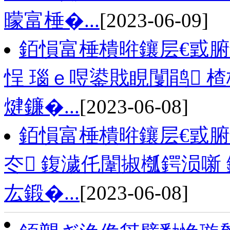
曚富棰�...
[2023-06-09]
銆愪富棰樻暀鑲层€戜腑
悜 瑙ｅ喅鍙戝睍闅鹃 
煡鐮�...
[2023-06-08]
銆愪富棰樻暀鑲层€戜
冭 鍑濊仛闈掓槬鍔涢噺
厷鍛�...
[2023-06-08]