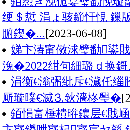
銆愬ぎ浼佹姇璧勫悗璇
绠＄悊 涓ょ骇鍗忓悓 鏁
腑鍥�...
[2023-06-08]
娣卞湷甯傚浗璧勫鍙
浼�2022绀句細璐ｄ换
涓衡€滃弻纰斥€濊仛缁
厛璇曗€滅⒊鈥濇柊璺�
[
銆愪富棰樻暀鑲层€戝
卞寲鍐呭寲杞寲宸ヤ綔