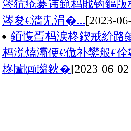
涔犺疮褰讳範杩戝钩鏂版
涔夋€濇兂涓�...
[2023-06
銆愯蛋杩涙柊鍥戒紒路
杩涚熆灞便€佹补鐢般€佺
柊闈㈣矊鈥�
[2023-06-02