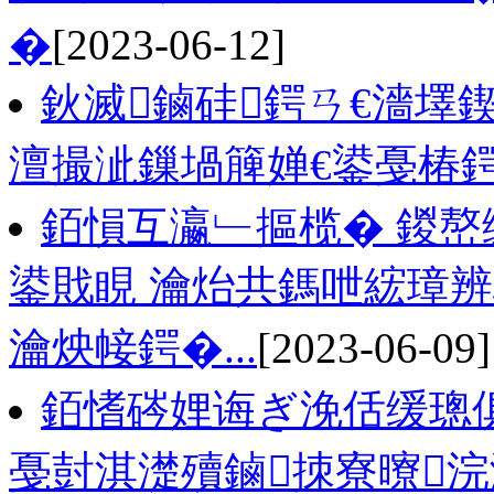
�
[2023-06-12]
鈥滅鏀硅鍔ㄢ€濇墿
澶撮泚鏁堝簲婵€鍙戞椿
銆愪互瀛﹂摳榄� 鍐
鍙戝睍 瀹炲共鎷呭綋璋辨
瀹炴帹鍔�...
[2023-06-09]
銆愭硶娌诲ぎ浼佸缓璁
戞尌淇濋殰鏀拺寮曢浣