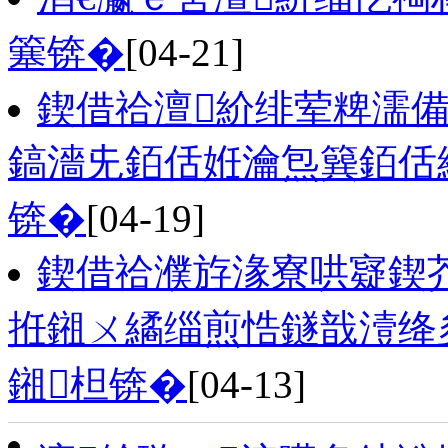
簺锛�
[04-21]
鍥借祫澶紒绯荤粺濡
鎬濇兂銆佸姙瀹炰簨銆佸
锛�
[04-19]
鍥借祫濮斿湪寮哄寲鍥
拰鎺ㄨ繘缁煎悎鐩戠潱绛
鎺柦锛�
[04-13]