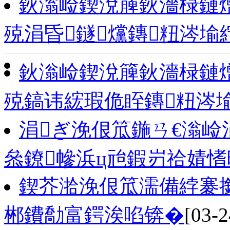
鈥滃崄鍥涗簲鈥濇椂鏈
殑涓昏鐩爣鏄粈涔堬
鈥滃崄鍥涗簲鈥濇椂鏈
殑鎬讳綋瑕佹眰鏄粈涔
涓ぎ浼佷笟鍦ㄢ€滃崄
叅鐐幓浜ц兘鍜岃祫婧
鍥芥湁浼佷笟濡備綍褰
郴鐨勪富鍔涘啗锛�
[03-2