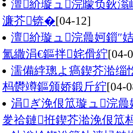
澶紒璇ュ浣曚负鈥
濂芥锛�
[04-12]
澶紒璇ュ浣曟妸鎻″
氳繖涓€鏂拌姹傦紵
[04-0
濡備綍璁よ瘑鍥芥湁缁
杩欎竴鏂颁娇鍛斤紵
[04-0
涓ぎ浼佷笟璇ュ浣曟
夎祫鏈拰鍥芥湁浼佷笟