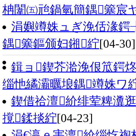
柟闈㈤兘鍋氫簡鍝簺宸
涓嬩竴姝ュぎ浼佸湪鍔
鍝簺鏂颁妇鎺紵
[04-30]
鍓ョ鍥芥湁浼佷笟鍔
缁忚繘灞曞埌鍝竴姝ワ
鍥借祫澶紒绯荤粺瀵
撹鍒掞紵
[04-23]
涓€瀛ｅ害澶紒缁忔祹