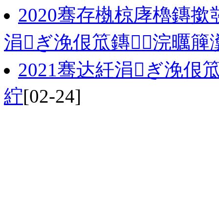
2020骞存槸椋庨櫓鏄
涓ぎ浼佷笟鏄浣曞簲
2021骞达紝涓ぎ浼
紵
[02-24]