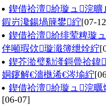
鍥借祫澶紒璇ュ浣曠
鍜岃瀺鍚堝簲鐢紵
[07-12
鍥借祫澶紒绯荤粺璇ュ
伴噸瑕佽璇濈簿绁烇紵
[
鍥芥湁璧勬湰鎶曡祫鍏
姛鑳解€濇槸浠€涔堬紵
[0
鍥借祫澶紒璇ュ浣
[06-07]