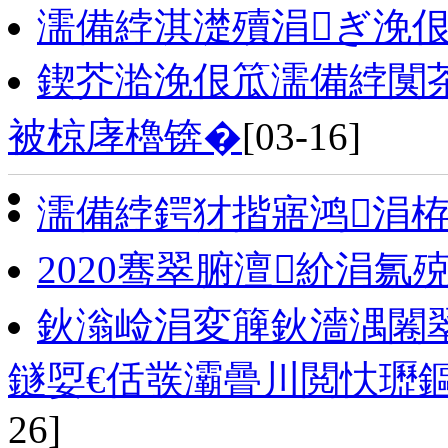
濡備綍淇濋殰涓ぎ浼佷
鍥芥湁浼佷笟濡備綍闃
被椋庨櫓锛�
[03-16]
濡備綍鍔犲揩寤鸿涓栫
2020骞翠腑澶紒涓
鈥滃崄涓変簲鈥濇湡闂
鐩娿€佸彂灞曡川閲忕瓑
26]