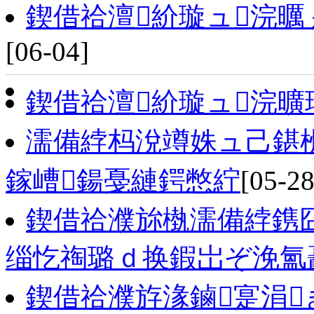
鍥借祫澶紒璇ュ浣
[06-04]
鍥借祫澶紒璇ュ浣曠
濡備綍杩涗竴姝ュ己鍖
鎵嶆鍚戞縺鍔憋紵
[05-28
鍥借祫濮旀槸濡備綍鎸
缁忔祹璐ｄ换鍜岀ぞ浼氳
鍥借祫濮斿湪鏀寔涓